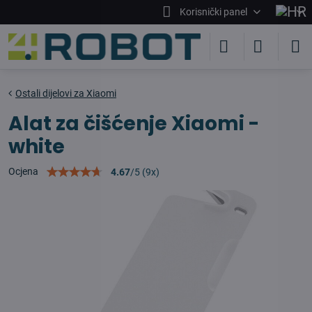
Korisnički panel
Ostali dijelovi za Xiaomi
Alat za čišćenje Xiaomi -
white
Ocjena
4.67
/
5
(
9
x)