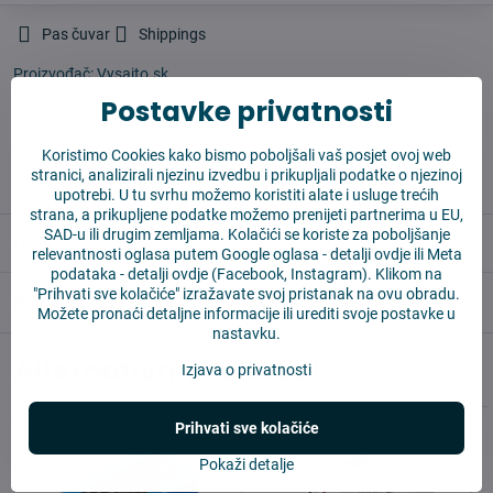
Pas čuvar
Shippings
Proizvođač:
Vysajto.sk
Postavke privatnosti
✅ Spremno za slanje odmah
Koristimo Cookies kako bismo poboljšali vaš posjet ovoj web
✅ BESPLATNA dostava iznad 55 EUR
stranici, analizirali njezinu izvedbu i prikupljali podatke o njezinoj
✅ 14 dana za povrat robe
upotrebi. U tu svrhu možemo koristiti alate i usluge trećih
strana, a prikupljene podatke možemo prenijeti partnerima u EU,
SAD-u ili drugim zemljama. Kolačići se koriste za poboljšanje
Opis
relevantnosti oglasa putem Google oglasa -
detalji ovdje
ili Meta
podataka -
detalji ovdje
(Facebook, Instagram). Klikom na
"Prihvati sve kolačiće" izražavate svoj pristanak na ovu obradu.
Reviews
0
Možete pronaći detaljne informacije ili urediti svoje postavke u
nastavku.
Alternativni proizvodi
Izjava o privatnosti
Prihvati sve kolačiće
Pokaži detalje