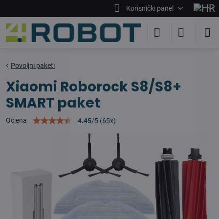
Korisnički panel
Povoljni paketi
Xiaomi Roborock S8/S8+
SMART paket
Ocjena
4.45
/
5
(
65
x)