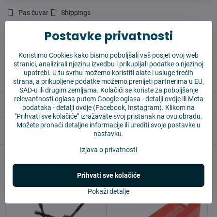
Pas čuvar
Shippings
Proizvođač:
Vysajto.sk
Postavke privatnosti
Koristimo Cookies kako bismo poboljšali vaš posjet ovoj web
✅ Spremno za slanje odmah
stranici, analizirali njezinu izvedbu i prikupljali podatke o njezinoj
✅ BESPLATNA dostava iznad 55 EUR
upotrebi. U tu svrhu možemo koristiti alate i usluge trećih
✅ 14 dana za povrat robe
strana, a prikupljene podatke možemo prenijeti partnerima u EU,
SAD-u ili drugim zemljama. Kolačići se koriste za poboljšanje
relevantnosti oglasa putem Google oglasa -
detalji ovdje
ili Meta
Opis
podataka -
detalji ovdje
(Facebook, Instagram). Klikom na
"Prihvati sve kolačiće" izražavate svoj pristanak na ovu obradu.
Možete pronaći detaljne informacije ili urediti svoje postavke u
Reviews
0
nastavku.
Izjava o privatnosti
Alternativni proizvodi
Prihvati sve kolačiće
Pokaži detalje