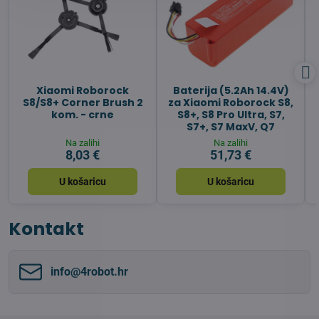
Xiaomi Roborock
Baterija (5.2Ah 14.4V)
S8/S8+ Corner Brush 2
za Xiaomi Roborock S8,
kom. - crne
S8+, S8 Pro Ultra, S7,
S7+, S7 MaxV, Q7
Na zalihi
Na zalihi
8,03 €
51,73 €
U košaricu
U košaricu
Kontakt
info​@4robot​.hr