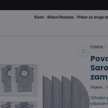
Xiomi
iRobot Roomba
Pribor za druge 
Početna
Povo
Saro
zamj
Ocjena
Výhodan p
uključuje 