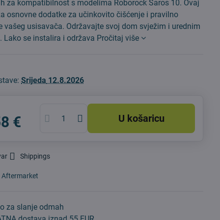
nih za kompatibilnost s modelima Roborock Saros 10. Ovaj
a osnovne dodatke za učinkovito čišćenje i pravilno
e vašeg usisavača. Održavajte svoj dom svježim i urednim
 Lako se instalira i održava
Pročitaj više
stave:
Srijeda
12.8.2026
U košaricu
58 €
var
Shippings
:
Aftermarket
o za slanje odmah
TNA dostava iznad 55 EUR