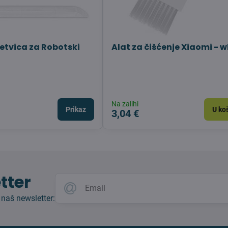
letvica za Robotski
Alat za čišćenje Xiaomi - w
Na zalihi
Prikaz
U ko
3,04 €
tter
 naš newsletter: