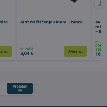
hite
Alat za čišćenje Xiaomi - black
4Robo
robot
– 500
Na zali
DOSTAV
Na zalihi
55€
šaricu
U košaricu
3,04 €
16,16
Pretplati
se