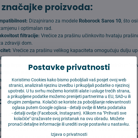
 značajke proizvoda:
mpatibilnost:
Dizajnirano za modele
Roborock Saros 10
, što o
amjenu i optimalan rad.
kovitost filtracije:
Vrećice za prašinu učinkovito hvataju prašinu
za zdraviji dom.
citet:
Vrećice za prašinu velikog kapaciteta omogućuju dulju up
estim zamjenama.
Postavke privatnosti
 mop krpe:
Krpe za mop izrađene su od visokokvalitetnih mikro
anjaju prljavštinu i mrlje.
na zamjena:
Brza i čista zamjena vrećica za prašinu i mop krpa
Koristimo Cookies kako bismo poboljšali vaš posjet ovoj web
stranici, analizirali njezinu izvedbu i prikupljali podatke o njezinoj
alatima.
upotrebi. U tu svrhu možemo koristiti alate i usluge trećih strana,
a prikupljene podatke možemo prenijeti partnerima u EU, SAD-u ili
dabrati ovaj povoljni set?
drugim zemljama. Kolačići se koriste za poboljšanje relevantnosti
oglasa putem Google oglasa -
detalji ovdje
ili Meta podataka
-
detalji ovdje
(Facebook, Instagram). Klikom na "Prihvati sve
borock Saros 10 sadrži sve potrebne komponente za održavanje
kolačiće" izražavate svoj pristanak na ovu obradu. Možete
prijekornom stanju. Vrećice za prašinu velikog kapaciteta osigur
pronaći detaljne informacije ili urediti svoje postavke u nastavku.
 zamjena, dok mop krpe pomažu u održavanju podova savršeno č
Izjava o privatnosti
okokvalitetnim materijalima, svi dijelovi su dugotrajni i učinkovit