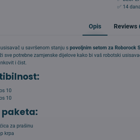
✅ 14 dana
Opis
Reviews
 usisavač u savršenom stanju s
povoljnim setom za Roborock 
ži sve potrebne zamjenske dijelove kako bi vaš robotski usisava
kovit i čist.
bilnost:
os 10
os 10
 paketa:
ćica za prašinu
p krpa