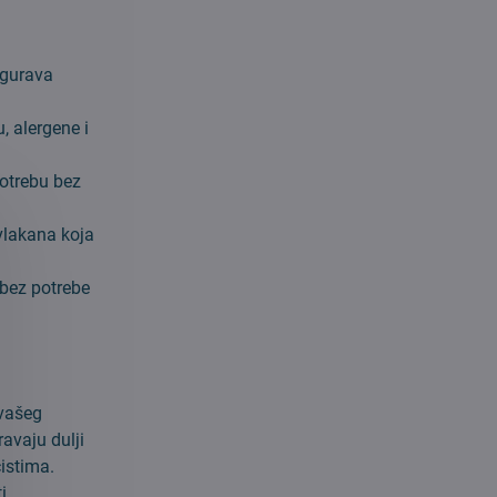
sigurava
, alergene i
otrebu bez
vlakana koja
 bez potrebe
 vašeg
avaju dulji
istima.
i.