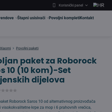
Korisnički panel
brendove
Štapni usisivači
Povoljni kompleti
Kontakt
Xiaomi
Povoljni paketi
ljan paket za Roborock
s 10 (10 kom)-Set
enskih dijelova
aket Roborock Saros 10 od alternativnog proizvođača
4 visokokvalitetne krpe za mop i 6 prahovnih vrećica,