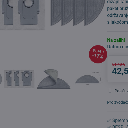
dizajnira
paket pruž
održavanj
s lakoćom.
Na zalihi
Datum do
51,48 €
17%
51,48 €
42,
Pas ču
Proizvođač
✅ Spremn
✅ BESPLA