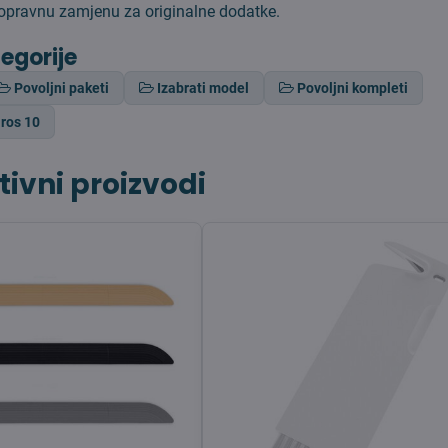
opravnu zamjenu za originalne dodatke.
tegorije
Povoljni paketi
Izabrati model
Povoljni kompleti
ros 10
tivni proizvodi