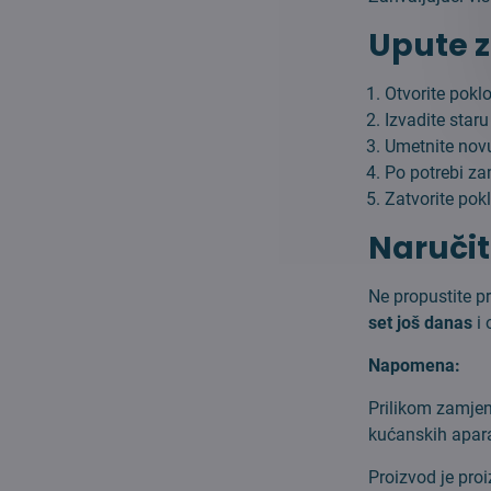
Upute z
Otvorite pok
Izvadite staru
Umetnite no
Po potrebi za
Zatvorite pok
Naruči
Ne propustite p
set još danas
i 
Napomena:
Prilikom zamjen
kućanskih apar
Proizvod je pro