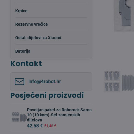
Krpice
Rezervne vrećice
Ostali dijelovi za Xiaomi
Baterija
Kontakt
info​@4robot​.hr
Posjećeni proizvodi
Povoljan paket za Roborock Saros
10 (10 kom)-Set zamjenskih
dijelova
42,58 €
51,48 €