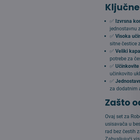
Ključne
✅
Izvrsna ko
jednostavnu z
✅
Visoka učin
sitne čestice 
✅
Veliki kapa
potrebe za č
✅
Učinkovite
učinkovito ukl
✅
Jednostav
za dodatnim 
Zašto o
Ovaj set za Ro
usisavača u bes
rad bez čestih
Zahvaljujući vis