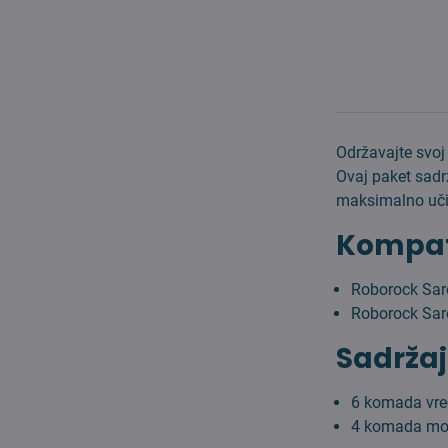
Održavajte svoj
Ovaj paket sadr
maksimalno učin
Kompati
Roborock Sar
Roborock Sar
Sadržaj
6 komada vre
4 komada mo