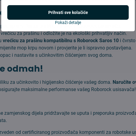
a upotrebu:
Prihvati sve kolačiće
Pokaži detalje
lopac spremnika za prašinu na svom Roborock usisavaču.
 vrećicu za prašinu i odložite je na ekološki prihvatljiv način.
vu
vrećicu za prašinu kompatibilnu s Roborock Saros 10
i čvrsto 
mijenite mop krpu novom i provjerite je li ispravno postavljena.
lopac i nastavite s učinkovitim čišćenjem svog doma.
te odmah!
riliku za učinkovito i higijensko čišćenje vašeg doma.
Naručite o
osigurajte maksimalne performanse vašeg Roborock usisavača!
e zamjenskog dijela pridržavajte se uputa i preporuka proizvođ
ata.
izveden od certificiranog proizvođača komponenti za robotske u