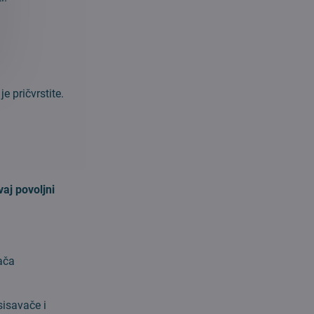
je pričvrstite.
vaj povoljni
ača
sisavače i