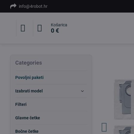
info@4robot.hr
Košarica
0 €
Categories
Povoljni paketi
Izabrati model
Filteri
Glavne četke
Bočne četke