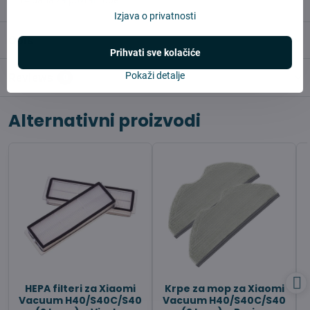
✅ 14 dana za povrat robe
Izjava o privatnosti
Opis
Prihvati sve kolačiće
Pokaži detalje
Reviews
0
Alternativni proizvodi
HEPA filteri za Xiaomi
Krpe za mop za Xiaomi
Vacuum H40/S40C/S40
Vacuum H40/S40C/S40