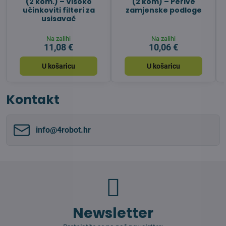
(2 kom.) – Visoko
(2 kom) – Perive
učinkoviti filteri za
zamjenske podloge
usisavač
Na zalihi
Na zalihi
11,08 €
10,06 €
U košaricu
U košaricu
Kontakt
info​@4robot​.hr
Newsletter