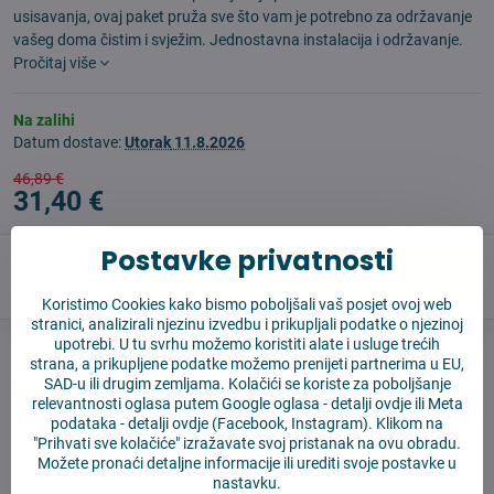
usisavanja, ovaj paket pruža sve što vam je potrebno za održavanje
vašeg doma čistim i svježim. Jednostavna instalacija i održavanje.
Pročitaj više
Na zalihi
Datum dostave:
Utorak
11.8.2026
46,89 €
31,40 €
Postavke privatnosti
U košaricu
Koristimo Cookies kako bismo poboljšali vaš posjet ovoj web
stranici, analizirali njezinu izvedbu i prikupljali podatke o njezinoj
upotrebi. U tu svrhu možemo koristiti alate i usluge trećih
Pas čuvar
Shippings
strana, a prikupljene podatke možemo prenijeti partnerima u EU,
SAD-u ili drugim zemljama. Kolačići se koriste za poboljšanje
Proizvođač:
Aftermarket
relevantnosti oglasa putem Google oglasa -
detalji ovdje
ili Meta
podataka -
detalji ovdje
(Facebook, Instagram). Klikom na
"Prihvati sve kolačiće" izražavate svoj pristanak na ovu obradu.
✅ Spremno za slanje odmah
Možete pronaći detaljne informacije ili urediti svoje postavke u
✅ BESPLATNA dostava iznad 55 EUR
nastavku.