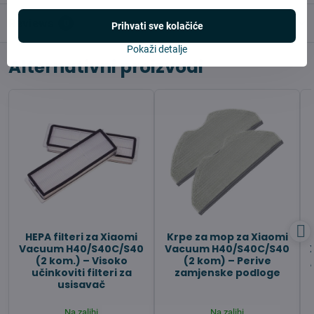
Reviews
0
Prihvati sve kolačiće
Pokaži detalje
Alternativni proizvodi
HEPA filteri za Xiaomi
Krpe za mop za Xiaomi
Vacuum H40/S40C/S40
Vacuum H40/S40C/S40
(2 kom.) – Visoko
(2 kom) – Perive
učinkoviti filteri za
zamjenske podloge
usisavač
Na zalihi
Na zalihi