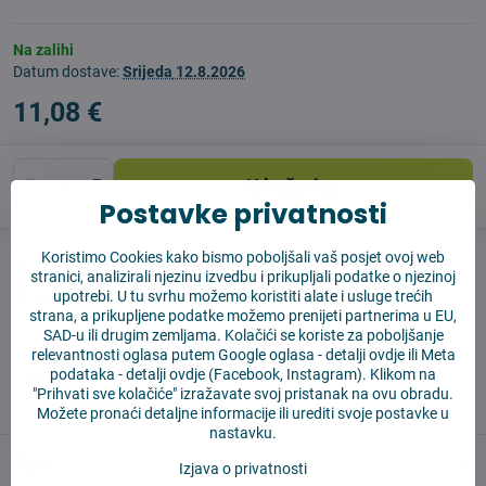
Na zalihi
Datum dostave:
Srijeda
12.8.2026
11,08 €
U košaricu
Postavke privatnosti
Koristimo Cookies kako bismo poboljšali vaš posjet ovoj web
Pas čuvar
Shippings
stranici, analizirali njezinu izvedbu i prikupljali podatke o njezinoj
upotrebi. U tu svrhu možemo koristiti alate i usluge trećih
Proizvođač:
Aftermarket
strana, a prikupljene podatke možemo prenijeti partnerima u EU,
SAD-u ili drugim zemljama. Kolačići se koriste za poboljšanje
relevantnosti oglasa putem Google oglasa -
detalji ovdje
ili Meta
✅ Spremno za slanje odmah
podataka -
detalji ovdje
(Facebook, Instagram). Klikom na
✅ BESPLATNA dostava iznad 55 EUR
"Prihvati sve kolačiće" izražavate svoj pristanak na ovu obradu.
✅ 14 dana za povrat robe
Možete pronaći detaljne informacije ili urediti svoje postavke u
nastavku.
Opis
Izjava o privatnosti