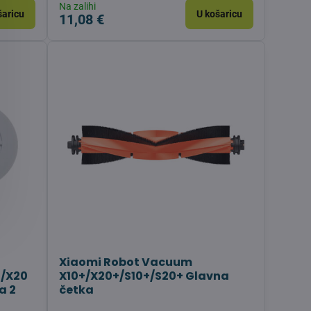
Na zalihi
šaricu
U košaricu
11,08 €
Xiaomi Robot Vacuum
o/X20
X10+/X20+/S10+/S20+ Glavna
a 2
četka