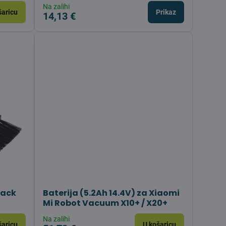
Na zalihi
šaricu
Prikaz
14,13 €
lack
Baterija (5.2Ah 14.4V) za Xiaomi
Mi Robot Vacuum X10+ / X20+
Na zalihi
šaricu
U košaricu