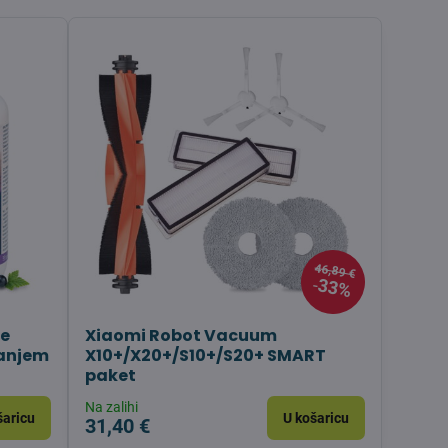
46,89 €
33%
je
Xiaomi Robot Vacuum
sanjem
X10+/X20+/S10+/S20+ SMART
paket
Na zalihi
šaricu
U košaricu
31,40 €