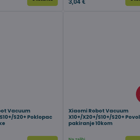
3,04 €
bot Vacuum
Xiaomi Robot Vacuum
S10+/S20+ Poklopac
X10+/X20+/S10+/S20+ Povol
ke
pakiranje 10kom
Na zalihi