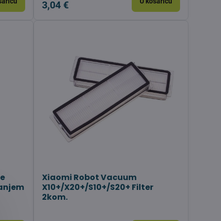
šaricu
U košaricu
3,04 €
je
Xiaomi Robot Vacuum
sanjem
X10+/X20+/S10+/S20+ Filter
2kom.