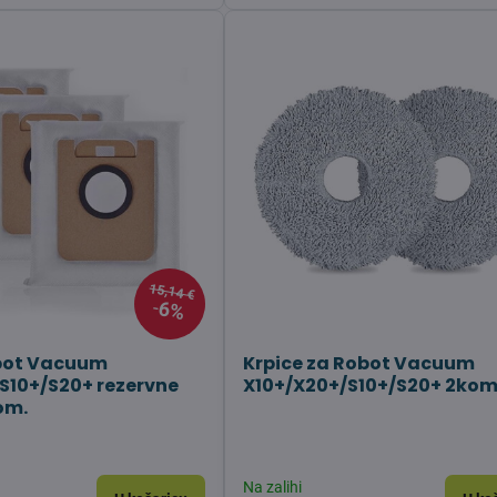
15,14 €
6%
bot Vacuum
Krpice za Robot Vacuum
S10+/S20+ rezervne
X10+/X20+/S10+/S20+ 2ko
om.
Na zalihi