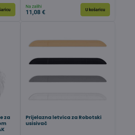
Na zalihi
šaricu
U košaricu
11,08 €
e za
Prijelazna letvica za Robotski
pom
usisivač
AK