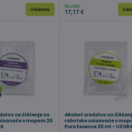
Na zalihi
U košaricu
U ko
17,17 €
dstvo za čišćenje za
4Robot sredstvo za čišćenj
sisavače s mopom 20
robotske usisavače s mo
AK
Pure Essence 20 ml – UZOR