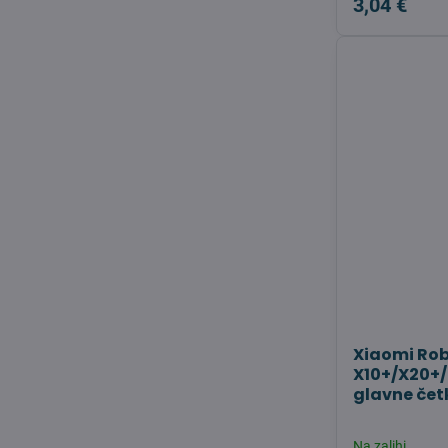
3,04 €
Xiaomi Ro
X10+/X20+/
glavne čet
Na zalihi