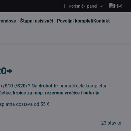
Korisnički panel
brendove
Štapni usisivači
Povoljni kompleti
Kontakt
20+
20+/S10+/S20+
? Na
4robot.hr
pronaći ćete kompletan
 četke
,
krpice za mop
,
rezervne vrećice
i
baterije
.
esplatna dostava od 55 €.
23
stavke