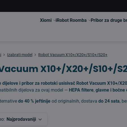
Xiomi
iRobot Roomba
Pribor za druge 
i
Izabrati model
Robot Vacuum X10+/X20+/S10+/S20+
 Vacuum X10+/X20+/S10+/S
e dijelove i pribor za robotski usisivač Robot Vacuum X10+/X
tibilnih dijelova za ovaj model —
HEPA filtere
,
glavne i bočne
ternative
do 40 % jeftinije
od originalnih, dostava
do 24 sata
, b
po:
Najprodavaniji