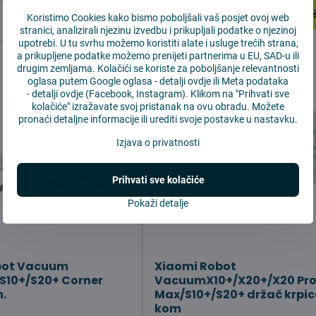
55€
U košaricu
U ko
Koristimo Cookies kako bismo poboljšali vaš posjet ovoj web
16,16 €
stranici, analizirali njezinu izvedbu i prikupljali podatke o njezinoj
upotrebi. U tu svrhu možemo koristiti alate i usluge trećih strana,
a prikupljene podatke možemo prenijeti partnerima u EU, SAD-u ili
drugim zemljama. Kolačići se koriste za poboljšanje relevantnosti
oglasa putem Google oglasa -
detalji ovdje
ili Meta podataka
-
detalji ovdje
(Facebook, Instagram). Klikom na "Prihvati sve
kolačiće" izražavate svoj pristanak na ovu obradu. Možete
pronaći detaljne informacije ili urediti svoje postavke u nastavku.
Izjava o privatnosti
Prihvati sve kolačiće
Pokaži detalje
bot Vacuum
Xiaomi Robot
S10+/S20+ Corner
VacuumX10+/X20+/X20 Pr
.
Max/S10+/S20+ držač krpic
kom