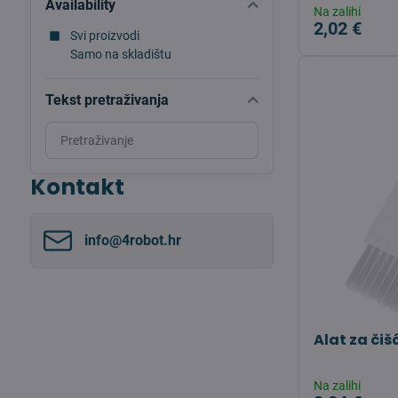
Availability
Na zalihi
2,02 €
Svi proizvodi
Samo na skladištu
Tekst pretraživanja
Search
filter
results
Kontakt
by
fulltext
info​@4robot​.hr
Alat za čiš
Na zalihi