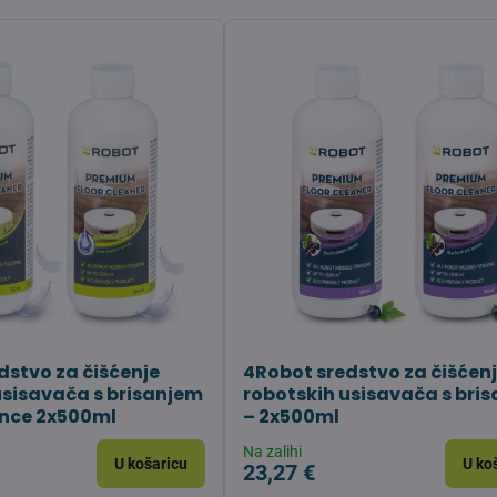
dstvo za čišćenje
4Robot sredstvo za čišćen
usisavača s brisanjem
robotskih usisavača s bri
ence 2x500ml
– 2x500ml
Na zalihi
U košaricu
U ko
23,27 €