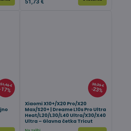
51,73 €
51,46 €
30,39 €
17%
23%
Xiaomi X10+/X20 Pro/X20
jno
Max/S20+ | Dreame L10s Pro Ultra
Heat/L20/L30/L40 Ultra/X30/X40
Ultra – Glavna četka Tricut
Na zalihi