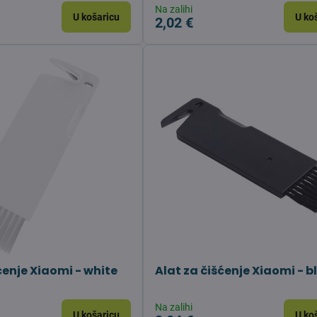
Na zalihi
U košaricu
U ko
2,02 €
ćenje Xiaomi - white
Alat za čišćenje Xiaomi - b
Na zalihi
U košaricu
U ko