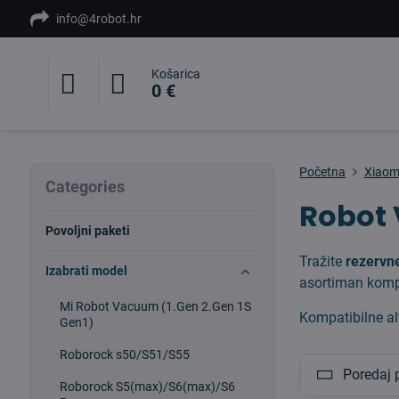
info@4robot.hr
Košarica
0 €
Početna
Xiaom
Categories
Robot
Povoljni paketi
Tražite
rezervn
Izabrati model
asortiman kompa
Mi Robot Vacuum (1.Gen 2.Gen 1S
Kompatibilne al
Gen1)
Roborock s50/S51/S55
Poredaj 
Roborock S5(max)/S6(max)/S6