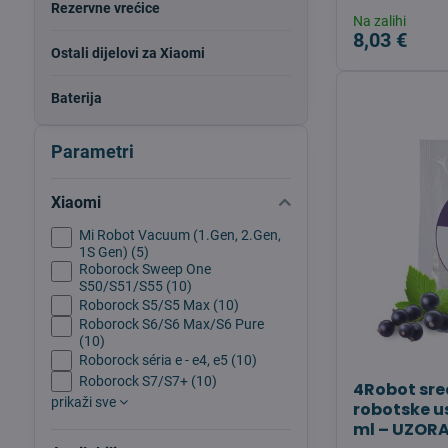
Rezervne vrećice
Na zalihi
8,03 €
Ostali dijelovi za Xiaomi
Baterija
Parametri
Xiaomi
Mi Robot Vacuum (1.Gen, 2.Gen,
1S Gen) (5)
Roborock Sweep One
S50/S51/S55 (10)
Roborock S5/S5 Max (10)
Roborock S6/S6 Max/S6 Pure
(10)
Roborock séria e - e4, e5 (10)
Roborock S7/S7+ (10)
4Robot sre
prikaži sve
robotske u
ml – UZOR