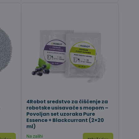
4Robot sredstvo za čišćenje za
m
robotske usisavače s mopom –
Povoljan set uzoraka Pure
Essence + Blackcurrant (2×20
ml)
Na zalihi