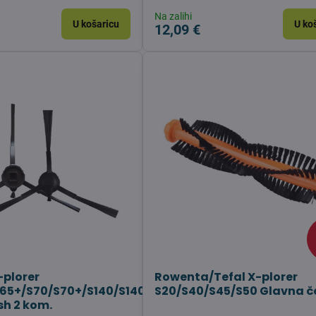
Na zalihi
U košaricu
U ko
12,09 €
plorer
Rowenta/Tefal X-plorer
65+/S70/S70+/S140/S140+
S20/S40/S45/S50 Glavna č
sh 2 kom.