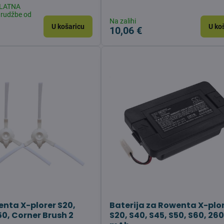
SPLATNA
rudžbe od
Na zalihi
U košaricu
U ko
10,06 €
enta X-plorer S20,
Baterija za Rowenta X-plo
50, Corner Brush 2
S20, S40, S45, S50, S60, 26