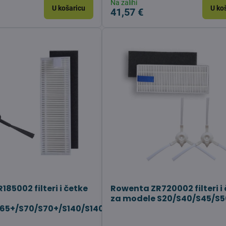
Na zalihi
U košaricu
U ko
41,57 €
85002 filteri i četke
Rowenta ZR720002 filteri i
r
za modele S20/S40/S45/S5
65+/S70/S70+/S140/S140+