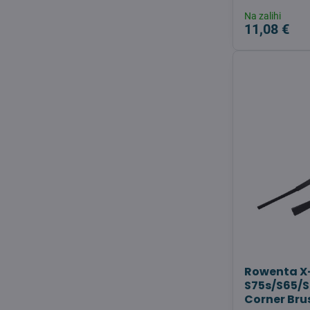
Na zalihi
11,08 €
Rowenta X-
S75s/S65/S
Corner Bru