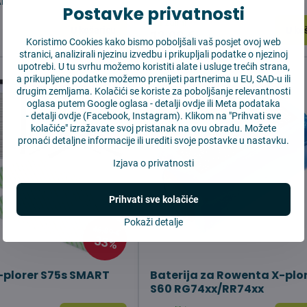
AK
Postavke privatnosti
Na zalihi
U košaricu
U ko
12,09 €
Koristimo Cookies kako bismo poboljšali vaš posjet ovoj web
stranici, analizirali njezinu izvedbu i prikupljali podatke o njezinoj
upotrebi. U tu svrhu možemo koristiti alate i usluge trećih strana,
a prikupljene podatke možemo prenijeti partnerima u EU, SAD-u ili
drugim zemljama. Kolačići se koriste za poboljšanje relevantnosti
oglasa putem Google oglasa -
detalji ovdje
ili Meta podataka
-
detalji ovdje
(Facebook, Instagram). Klikom na "Prihvati sve
kolačiće" izražavate svoj pristanak na ovu obradu. Možete
pronaći detaljne informacije ili urediti svoje postavke u nastavku.
Izjava o privatnosti
Prihvati sve kolačiće
Pokaži detalje
46,89 €
33%
plorer S75s SMART
Baterija za Rowenta X-plo
S60 RG74xx/RR74xx