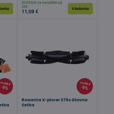
DOSTAVA za narudžbe od
55€
šaricu
U košaricu
11,08 €
11,08 €
11,35 €
9%
9%
Rowenta X-plorer S75s Glavna
etka
četka