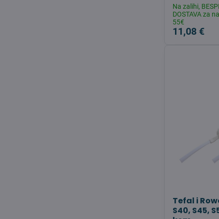
Na zalihi, BE
DOSTAVA za na
55€
11,08 €
Tefal i Row
S40, S45, S