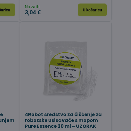
Na zalihi
šaricu
U košaricu
3,04 €
je
4Robot sredstvo za čišćenje za
sanjem
robotske usisavače s mopom
Pure Essence 20 ml – UZORAK