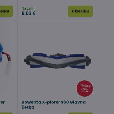
Na zalihi
šaricu
U košaricu
8,03 €
11,08 €
9%
rer
Rowenta X-plorer S60 Glavna
četka