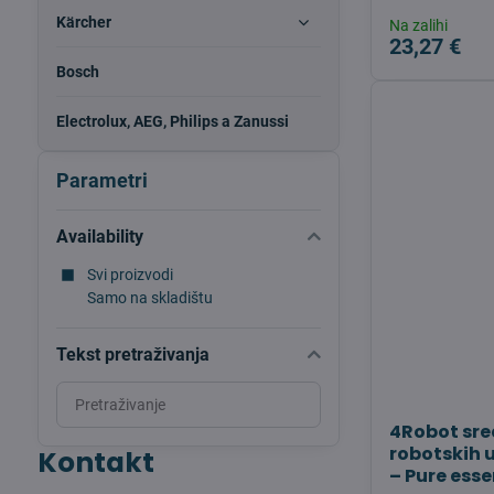
Kärcher
Na zalihi
23,27 €
Bosch
Electrolux, AEG, Philips a Zanussi
Parametri
Availability
Svi proizvodi
Samo na skladištu
Tekst pretraživanja
Search
filter
4Robot sre
results
robotskih 
Kontakt
by
– Pure ess