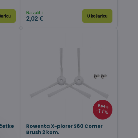
Na zalihi
šaricu
U košaricu
2,02 €
9,04 €
11%
 četke
Rowenta X-plorer S60 Corner
Brush 2 kom.