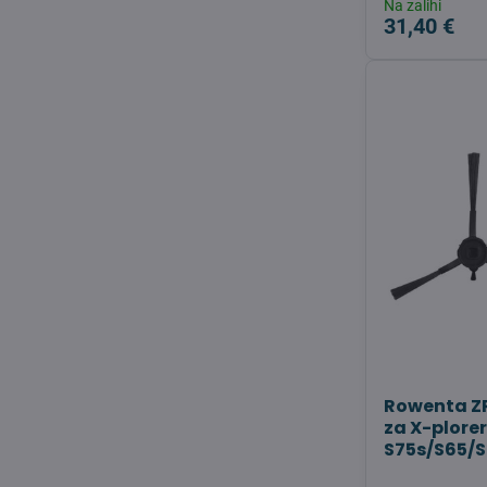
Na zalihi
31,40 €
Rowenta ZR1
za X-plore
S75s/S65/S