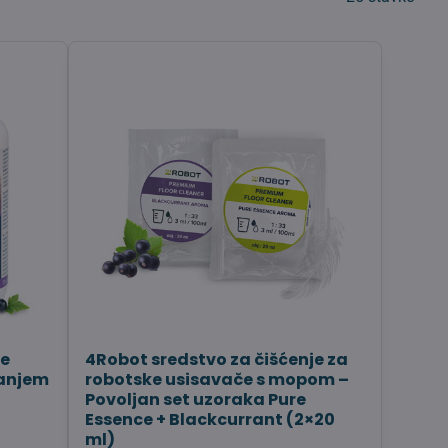
je
4Robot sredstvo za čišćenje za
sanjem
robotske usisavače s mopom –
Povoljan set uzoraka Pure
Essence + Blackcurrant (2×20
ml)