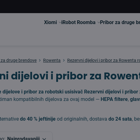
Xiomi
iRobot Roomba
Pribor za druge 
r za druge brendove
Rowenta
Rezervni dijelovi i pribor za Rowenta 
ni dijelovi i pribor za Rowe
 dijelove i pribor za robotski usisivač Rezervni dijelovi i prib
timan kompatibilnih dijelova za ovaj model —
HEPA filtere
,
glav
ternative
do 40 % jeftinije
od originalnih, dostava
do 24 sata
, b
po:
Najprodavaniji