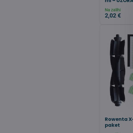
ml – UZOR
Na zalihi
2,02 €
Rowenta X-
paket