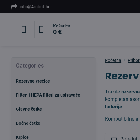
info@4robot.hr
Košarica
0 €
Početna
Pribo
Categories
Rezerv
Rezervne vrećice
Tražite
rezervne
Filteri i HEPA filteri za usisavače
kompletan asor
baterije
.
Glavne četke
Kompatibilne al
Bočne četke
Krpice
Poredaj 