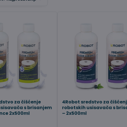
dstvo za čišćenje
4Robot sredstvo za čišćen
usisavača s brisanjem
robotskih usisavača s bri
ence 2x500ml
– 2x500ml