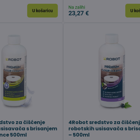
Na zalihi
U košaricu
U ko
23,27 €
dstvo za čišćenje
4Robot sredstvo za čišćen
usisavača s brisanjem
robotskih usisavača s bri
ence 500ml
– 500ml