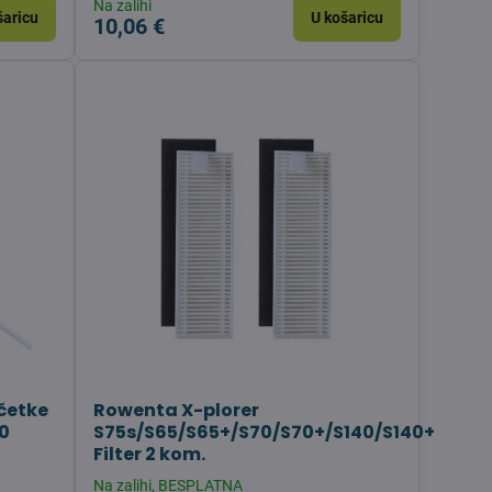
Na zalihi
šaricu
U košaricu
10,06 €
 četke
Rowenta X-plorer
0
S75s/S65/S65+/S70/S70+/S140/S140+
Filter 2 kom.
Na zalihi, BESPLATNA