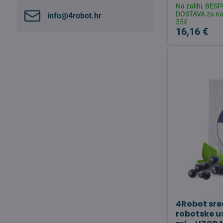
fulltext
Na zalihi, BE
DOSTAVA za na
info​@4robot​.hr
55€
16,16 €
4Robot sre
robotske u