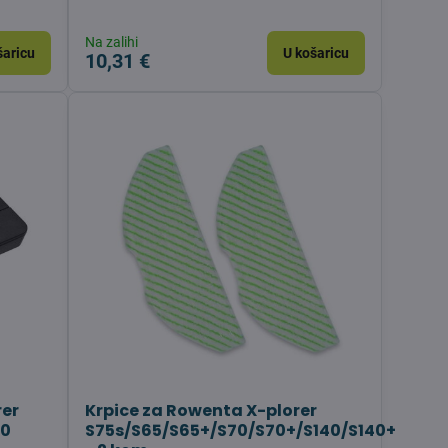
Na zalihi
šaricu
U košaricu
10,31 €
rer
Krpice za Rowenta X-plorer
00
S75s/S65/S65+/S70/S70+/S140/S140+