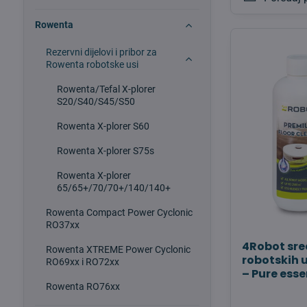
Rowenta
Rezervni dijelovi i pribor za
Rowenta robotske usi
Rowenta/Tefal X-plorer
S20/S40/S45/S50
Rowenta X-plorer S60
Rowenta X-plorer S75s
Rowenta X-plorer
65/65+/70/70+/140/140+
Rowenta Compact Power Cyclonic
RO37xx
4Robot sre
Rowenta XTREME Power Cyclonic
robotskih 
RO69xx i RO72xx
– Pure ess
Rowenta RO76xx