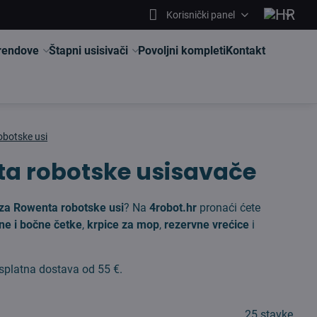
Korisnički panel
brendove
Štapni usisivači
Povoljni kompleti
Kontakt
robotske usi
nta robotske usisavače
or za Rowenta robotske usi
? Na
4robot.hr
pronaći ćete
ne i bočne četke
,
krpice za mop
,
rezervne vrećice
i
esplatna dostava od 55 €.
25
stavke