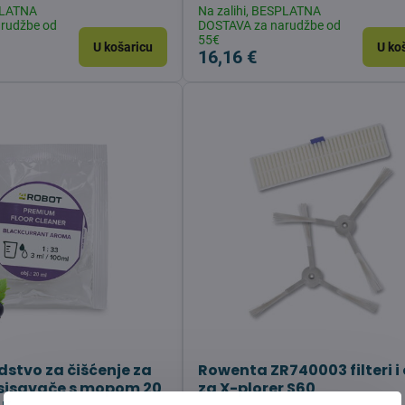
SPLATNA
Na zalihi, BESPLATNA
rudžbe od
DOSTAVA za narudžbe od
55€
U košaricu
U ko
16,16 €
dstvo za čišćenje za
Rowenta ZR740003 filteri i
sisavače s mopom 20
za X-plorer S60