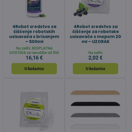
4Robot sredstvo za
4Robot sredstvo za
čišćenje robotskih
čišćenje za robotske
usisavača s brisanjem
usisavače s mopom 20
– 500ml
ml – UZORAK
Na zalihi, BESPLATNA
DOSTAVA za narudžbe od 55€
Na zalihi
16,16 €
2,02 €
U košaricu
U košaricu