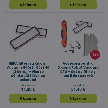
U košaricu
U košaricu
33%
HEPA filteri za Xiaomi
Accesorii pentru
Vacuum H40/S40C/S40
Xiaomi Robot Vacuum
(2 kom.) – Visoko
S40 – Set de filtre și
učinkoviti filteri za
perii de rezervă
usisavač
Na zalihi
Na zalihi
11,08 €
31,40 €
U košaricu
U košaricu