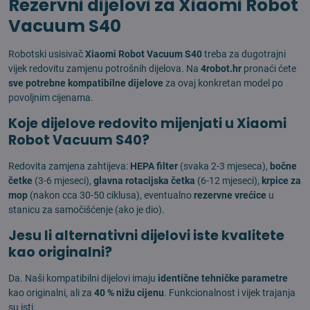
Rezervni dijelovi za Xiaomi Robot
Vacuum S40
Robotski usisivač
Xiaomi Robot Vacuum S40
treba za dugotrajni
vijek redovitu zamjenu potrošnih dijelova. Na
4robot.hr
pronaći ćete
sve potrebne kompatibilne dijelove
za ovaj konkretan model po
povoljnim cijenama.
Koje dijelove redovito mijenjati u Xiaomi
Robot Vacuum S40?
Redovita zamjena zahtijeva:
HEPA filter
(svaka 2-3 mjeseca),
bočne
četke
(3-6 mjeseci),
glavna rotacijska četka
(6-12 mjeseci),
krpice za
mop
(nakon cca 30-50 ciklusa), eventualno
rezervne vrećice
u
stanicu za samočišćenje (ako je dio).
Jesu li alternativni dijelovi iste kvalitete
kao originalni?
Da. Naši kompatibilni dijelovi imaju
identične tehničke parametre
kao originalni, ali za
40 % nižu cijenu
. Funkcionalnost i vijek trajanja
su isti.