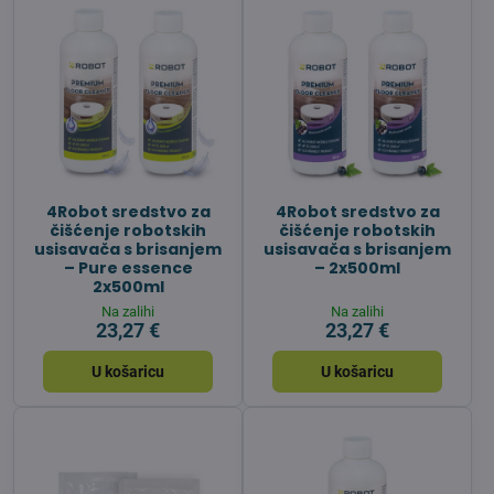
4Robot sredstvo za
4Robot sredstvo za
čišćenje robotskih
čišćenje robotskih
usisavača s brisanjem
usisavača s brisanjem
– Pure essence
– 2x500ml
2x500ml
Na zalihi
Na zalihi
23,27 €
23,27 €
U košaricu
U košaricu