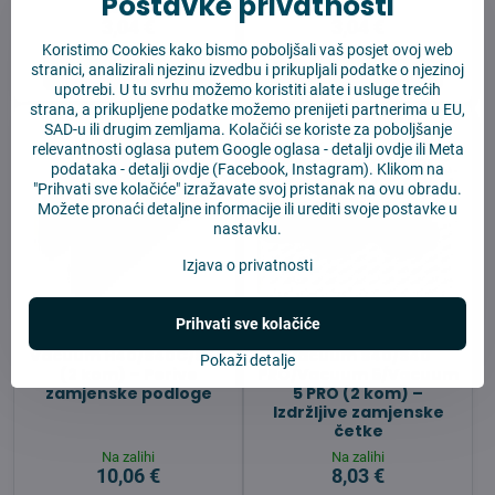
Postavke privatnosti
Na zalihi
Na zalihi
3,04 €
3,04 €
Koristimo Cookies kako bismo poboljšali vaš posjet ovoj web
U košaricu
U košaricu
stranici, analizirali njezinu izvedbu i prikupljali podatke o njezinoj
upotrebi. U tu svrhu možemo koristiti alate i usluge trećih
strana, a prikupljene podatke možemo prenijeti partnerima u EU,
SAD-u ili drugim zemljama. Kolačići se koriste za poboljšanje
relevantnosti oglasa putem Google oglasa -
detalji ovdje
ili Meta
podataka -
detalji ovdje
(Facebook, Instagram). Klikom na
"Prihvati sve kolačiće" izražavate svoj pristanak na ovu obradu.
Možete pronaći detaljne informacije ili urediti svoje postavke u
nastavku.
Izjava o privatnosti
Prihvati sve kolačiće
Krpe za mop za Xiaomi
Bočne četke za Xiaomi
Vacuum H40/S40C/S40
Vacuum S40/S40
Pokaži detalje
(2 kom) – Perive
PRO/Vacuum 5/Vacuum
zamjenske podloge
5 PRO (2 kom) –
Izdržljive zamjenske
četke
Na zalihi
Na zalihi
10,06 €
8,03 €