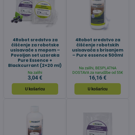
4Robot sredstvo za
4Robot sredstvo za
čišćenje za robotske
čišćenje robotskih
usisavače s mopom –
usisavača s brisanjem
Povoljan set uzoraka
– Pure essence 500ml
Pure Essence +
Blackcurrant (2×20 ml)
Na zalihi, BESPLATNA
Na zalihi
DOSTAVA za narudžbe od 55€
3,04 €
16,16 €
U košaricu
U košaricu