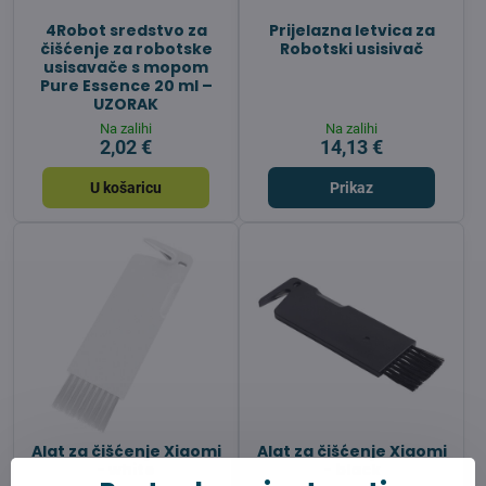
4Robot sredstvo za
Prijelazna letvica za
čišćenje za robotske
Robotski usisivač
usisavače s mopom
Pure Essence 20 ml –
UZORAK
Na zalihi
Na zalihi
2,02 €
14,13 €
U košaricu
Prikaz
Alat za čišćenje Xiaomi
Alat za čišćenje Xiaomi
- white
- black