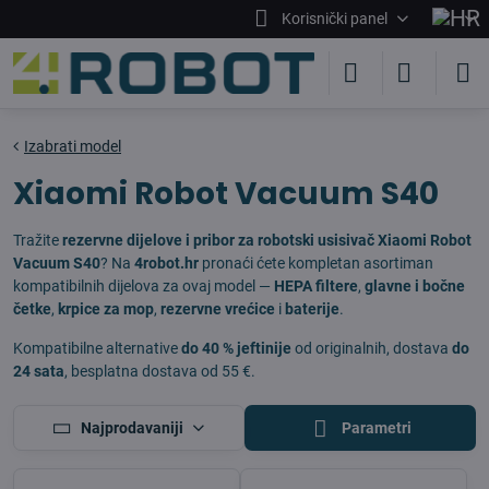
Korisnički panel
Izabrati model
Xiaomi Robot Vacuum S40
Tražite
rezervne dijelove i pribor za robotski usisivač Xiaomi Robot
Vacuum S40
? Na
4robot.hr
pronaći ćete kompletan asortiman
kompatibilnih dijelova za ovaj model —
HEPA filtere
,
glavne i bočne
četke
,
krpice za mop
,
rezervne vrećice
i
baterije
.
Kompatibilne alternative
do 40 % jeftinije
od originalnih, dostava
do
24 sata
, besplatna dostava od 55 €.
Najprodavaniji
Parametri