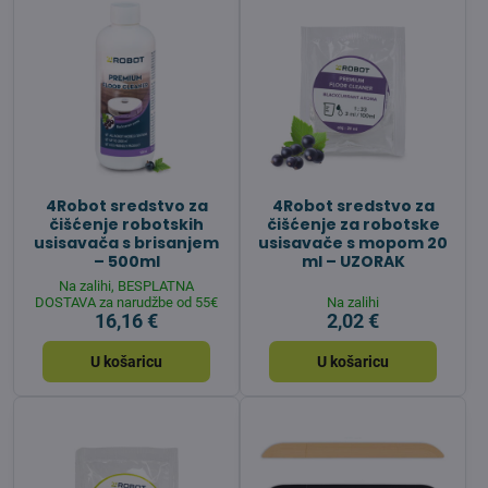
4Robot sredstvo za
4Robot sredstvo za
čišćenje robotskih
čišćenje za robotske
usisavača s brisanjem
usisavače s mopom 20
– 500ml
ml – UZORAK
Na zalihi, BESPLATNA
DOSTAVA za narudžbe od 55€
Na zalihi
16,16 €
2,02 €
U košaricu
U košaricu