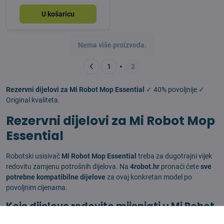
U košaricu
Nema više proizvoda.
1
2
Rezervni dijelovi za Mi Robot Mop Essential
✓ 40% povoljnije ✓
Original kvaliteta.
Rezervni dijelovi za Mi Robot Mop
Essential
Robotski usisivač
Mi Robot Mop Essential
treba za dugotrajni vijek
redovitu zamjenu potrošnih dijelova. Na
4robot.hr
pronaći ćete
sve
potrebne kompatibilne dijelove
za ovaj konkretan model po
povoljnim cijenama.
Koje dijelove redovito mijenjati u Mi Robot
Mop Essential?