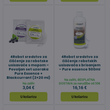
4Robot sredstvo za
4Robot sredstvo za
čišćenje za robotske
čišćenje robotskih
usisavače s mopom –
usisavača s brisanjem
Povoljan set uzoraka
– Pure essence 500ml
Pure Essence +
Blackcurrant (2×20 ml)
Na zalihi, BESPLATNA
Na zalihi
DOSTAVA za narudžbe od 55€
3,04 €
16,16 €
U košaricu
U košaricu