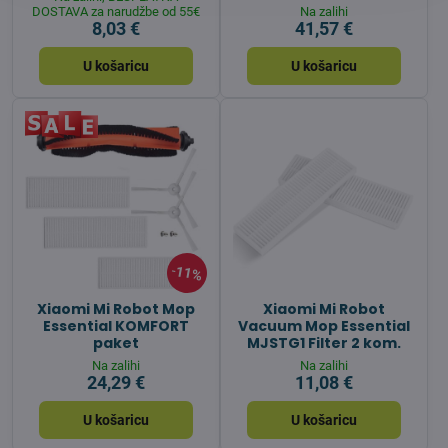
DOSTAVA za narudžbe od 55€
Na zalihi
8,03 €
41,57 €
U košaricu
U košaricu
11%
Xiaomi Mi Robot Mop
Xiaomi Mi Robot
Essential KOMFORT
Vacuum Mop Essential
paket
MJSTG1 Filter 2 kom.
Na zalihi
Na zalihi
24,29 €
11,08 €
U košaricu
U košaricu