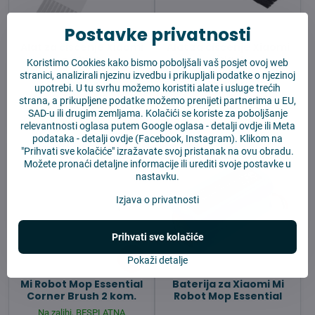
Postavke privatnosti
Alat za čišćenje Xiaomi
Alat za čišćenje Xiaomi
- white
- black
Koristimo Cookies kako bismo poboljšali vaš posjet ovoj web
stranici, analizirali njezinu izvedbu i prikupljali podatke o njezinoj
Na zalihi
Na zalihi
3,04 €
3,04 €
upotrebi. U tu svrhu možemo koristiti alate i usluge trećih
strana, a prikupljene podatke možemo prenijeti partnerima u EU,
SAD-u ili drugim zemljama. Kolačići se koriste za poboljšanje
U košaricu
U košaricu
relevantnosti oglasa putem Google oglasa -
detalji ovdje
ili Meta
podataka -
detalji ovdje
(Facebook, Instagram). Klikom na
"Prihvati sve kolačiće" izražavate svoj pristanak na ovu obradu.
Možete pronaći detaljne informacije ili urediti svoje postavke u
nastavku.
Izjava o privatnosti
Prihvati sve kolačiće
11%
Pokaži detalje
Mi Robot Mop Essential
Baterija za Xiaomi Mi
Corner Brush 2 kom.
Robot Mop Essential
Na zalihi, BESPLATNA