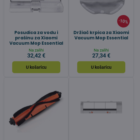
10%
Posudica za vodu i
Držiač krpica za Xiaomi
prašinu za Xiaomi
Vacuum Mop Essential
Vacuum Mop Essential
Na zalihi
Na zalihi
32,42 €
27,34 €
U košaricu
U košaricu