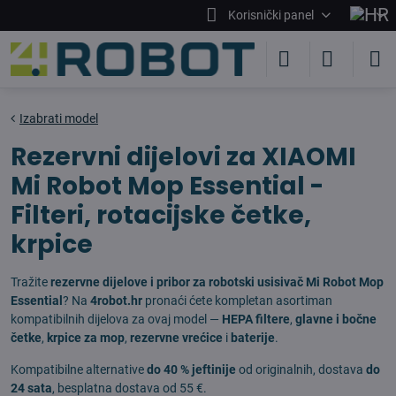
Korisnički panel
Izabrati model
Rezervni dijelovi za XIAOMI
Mi Robot Mop Essential -
Filteri, rotacijske četke,
krpice
Tražite
rezervne dijelove i pribor za robotski usisivač Mi Robot Mop
Essential
? Na
4robot.hr
pronaći ćete kompletan asortiman
kompatibilnih dijelova za ovaj model —
HEPA filtere
,
glavne i bočne
četke
,
krpice za mop
,
rezervne vrećice
i
baterije
.
Kompatibilne alternative
do 40 % jeftinije
od originalnih, dostava
do
24 sata
, besplatna dostava od 55 €.