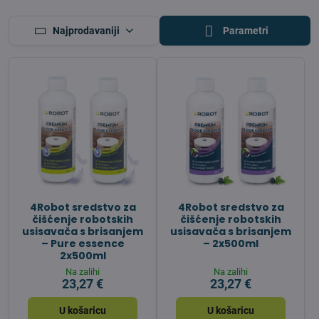
Najprodavaniji
Parametri
4Robot sredstvo za
4Robot sredstvo za
čišćenje robotskih
čišćenje robotskih
usisavača s brisanjem
usisavača s brisanjem
– Pure essence
– 2x500ml
2x500ml
Na zalihi
Na zalihi
23,27 €
23,27 €
U košaricu
U košaricu