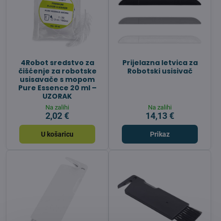
4Robot sredstvo za
Prijelazna letvica za
čišćenje za robotske
Robotski usisivač
usisavače s mopom
Pure Essence 20 ml –
UZORAK
Na zalihi
Na zalihi
2,02 €
14,13 €
U košaricu
Prikaz