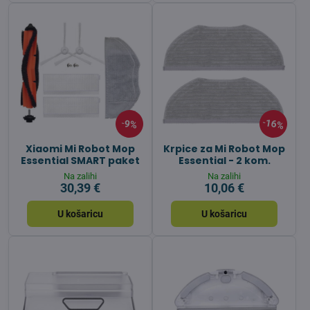
16%
9%
Xiaomi Mi Robot Mop
Krpice za Mi Robot Mop
Essential SMART paket
Essential - 2 kom.
Na zalihi
Na zalihi
30,39 €
10,06 €
U košaricu
U košaricu