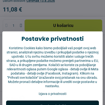
Datum dostave:
Četvrtak
13.8.2026
11,08 €
U košaricu
Postavke privatnosti
Pas čuvar
Shippings
Koristimo Cookies kako bismo poboljšali vaš posjet ovoj web
Proizvođač:
Vysajto.sk
stranici, analizirali njezinu izvedbu i prikupljali podatke o njezinoj
upotrebi. U tu svrhu možemo koristiti alate i usluge trećih
strana, a prikupljene podatke možemo prenijeti partnerima u EU,
✅ Spremno za slanje odmah
SAD-u ili drugim zemljama. Kolačići se koriste za poboljšanje
✅ BESPLATNA dostava iznad 55 EUR
relevantnosti oglasa putem Google oglasa -
detalji ovdje
ili Meta
✅ 14 dana za povrat robe
podataka -
detalji ovdje
(Facebook, Instagram). Klikom na
"Prihvati sve kolačiće" izražavate svoj pristanak na ovu obradu.
Možete pronaći detaljne informacije ili urediti svoje postavke u
Opis
nastavku.
Izjava o privatnosti
Reviews
0