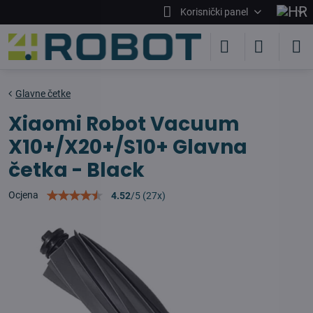
Korisnički panel
Glavne četke
Xiaomi Robot Vacuum
X10+/X20+/S10+ Glavna
četka - Black
Ocjena
4.52
/
5
(
27
x)