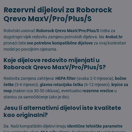
Rezervni dijelovi za Roborock
Qrevo MaxV/Pro/Plus/S
Robotski usisivač
Roborock Qrevo MaxV/Pro/Plus/S
treba za
dugotrajni vijek redovitu zamjenu potrošnih dijelova. Na
4robot.hr
pronaći ćete
sve potrebne kompatibilne dijelove
za ovaj konkretan
model po povoljnim cijenama.
Koje dijelove redovito mijenjati u
Roborock Qrevo MaxV/Pro/Plus/S?
Redovita zamjena zahtijeva:
HEPA filter
(svaka 2-3 mjeseca),
bočne
četke
(3-6 mjeseci),
glavna rotacijska četka
(6-12 mjeseci),
krpice za
mop
(nakon cca 30-50 ciklusa), eventualno
rezervne vrećice
u
stanicu za samočišćenje (ako je dio).
Jesu li alternativni dijelovi iste kvalitete
kao originalni?
Da. Naši kompatibilni dijelovi imaju
identične tehničke parametre