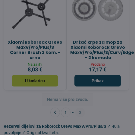
Xiaomi Roborock Qrevo
Držač krpe za mop za
MaxV/Pro/Plus/S
Xiaomi Roborock Qrevo
Corner Brush 2 kom. -
MaxV/Pro/Plus/S/Curv/Edge
crne
– 2 komada
Na zalihi
Prodano
8,03 €
17,17 €
U košaricu
Prikaz
Nema više proizvoda.
1
2
Rezervni dijelovi za Roborock Qrevo MaxV/Pro/Plus/S
✓ 40%
povoljnije ✓ Original kvaliteta.