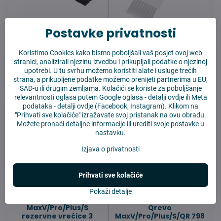
Postavke privatnosti
Alat za čišćenje Xiaomi
Alat za čišćenje Xiaomi
- black
- white
Koristimo Cookies kako bismo poboljšali vaš posjet ovoj web
Na zalihi
Na zalihi
3,04 €
3,04 €
stranici, analizirali njezinu izvedbu i prikupljali podatke o njezinoj
upotrebi. U tu svrhu možemo koristiti alate i usluge trećih
strana, a prikupljene podatke možemo prenijeti partnerima u EU,
U košaricu
U košaricu
SAD-u ili drugim zemljama. Kolačići se koriste za poboljšanje
relevantnosti oglasa putem Google oglasa -
detalji ovdje
ili Meta
podataka -
detalji ovdje
(Facebook, Instagram). Klikom na
"Prihvati sve kolačiće" izražavate svoj pristanak na ovu obradu.
Možete pronaći detaljne informacije ili urediti svoje postavke u
nastavku.
Izjava o privatnosti
Prihvati sve kolačiće
6%
Pokaži detalje
Xiaomi Roborock Qrevo
Krpice za Roborock
MaxV/Pro/Plus/S
Qrevo
rezervne vrećice 3
MaxV/Pro/Plus/S/QR 798