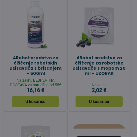
4Robot sredstvo za
4Robot sredstvo za
čišćenje robotskih
čišćenje za robotske
usisavača s brisanjem
usisavače s mopom 20
– 500ml
ml – UZORAK
Na zalihi, BESPLATNA
DOSTAVA za narudžbe od 55€
Na zalihi
16,16 €
2,02 €
U košaricu
U košaricu