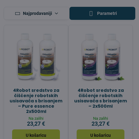
Najprodavaniji
Parametri
4Robot sredstvo za
4Robot sredstvo za
čišćenje robotskih
čišćenje robotskih
usisavača s brisanjem
usisavača s brisanjem
– Pure essence
– 2x500ml
2x500ml
Na zalihi
Na zalihi
23,27 €
23,27 €
U košaricu
U košaricu