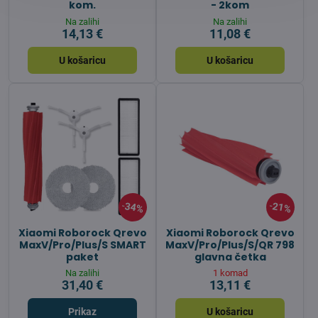
kom.
- 2kom
Na zalihi
Na zalihi
14,13 €
11,08 €
U košaricu
U košaricu
34%
21%
Xiaomi Roborock Qrevo
Xiaomi Roborock Qrevo
MaxV/Pro/Plus/S SMART
MaxV/Pro/Plus/S/QR 798
paket
glavna četka
Na zalihi
1 komad
31,40 €
13,11 €
Prikaz
U košaricu