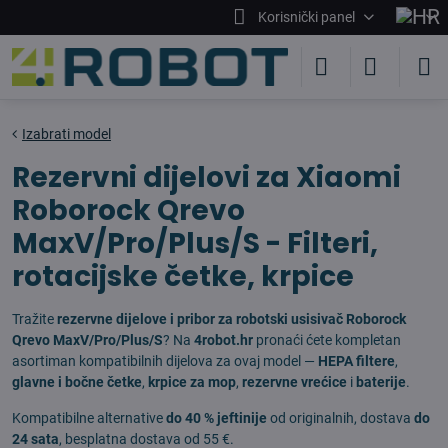
Korisnički panel
Izabrati model
Rezervni dijelovi za Xiaomi
Roborock Qrevo
MaxV/Pro/Plus/S - Filteri,
rotacijske četke, krpice
Tražite
rezervne dijelove i pribor za robotski usisivač Roborock
Qrevo MaxV/Pro/Plus/S
? Na
4robot.hr
pronaći ćete kompletan
asortiman kompatibilnih dijelova za ovaj model —
HEPA filtere
,
glavne i bočne četke
,
krpice za mop
,
rezervne vrećice
i
baterije
.
Kompatibilne alternative
do 40 % jeftinije
od originalnih, dostava
do
24 sata
, besplatna dostava od 55 €.