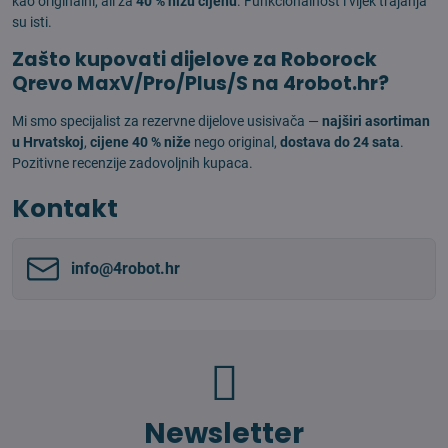
kao originalni, ali za
40 % nižu cijenu
. Funkcionalnost i vijek trajanja
su isti.
Zašto kupovati dijelove za Roborock
Qrevo MaxV/Pro/Plus/S na 4robot.hr?
Mi smo specijalist za rezervne dijelove usisivača —
najširi asortiman
u Hrvatskoj
,
cijene 40 % niže
nego original,
dostava do 24 sata
.
Pozitivne recenzije zadovoljnih kupaca.
Kontakt
info​@4robot​.hr
Newsletter