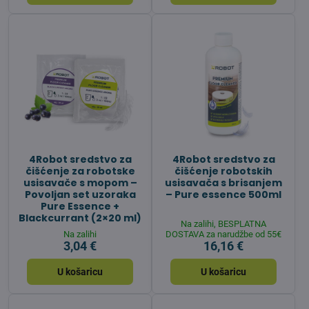
4Robot sredstvo za
4Robot sredstvo za
čišćenje za robotske
čišćenje robotskih
usisavače s mopom –
usisavača s brisanjem
Povoljan set uzoraka
– Pure essence 500ml
Pure Essence +
Blackcurrant (2×20 ml)
Na zalihi, BESPLATNA
Na zalihi
DOSTAVA za narudžbe od 55€
3,04 €
16,16 €
U košaricu
U košaricu