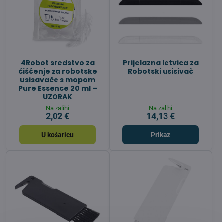
4Robot sredstvo za
Prijelazna letvica za
čišćenje za robotske
Robotski usisivač
usisavače s mopom
Pure Essence 20 ml –
UZORAK
Na zalihi
Na zalihi
2,02 €
14,13 €
U košaricu
Prikaz