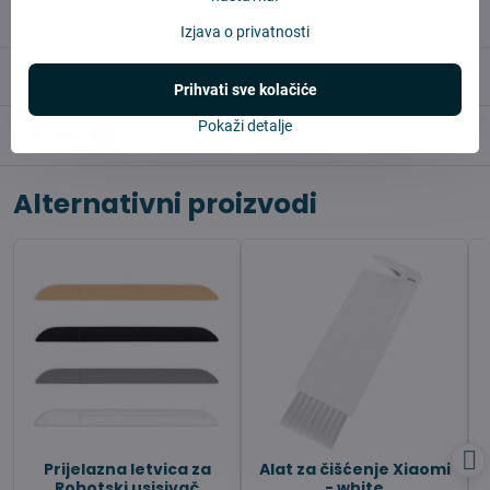
✅ 14 dana za povrat robe
Izjava o privatnosti
Opis
Prihvati sve kolačiće
Pokaži detalje
Reviews
0
Alternativni proizvodi
Prijelazna letvica za
Alat za čišćenje Xiaomi
Robotski usisivač
- white