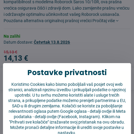
kompatibilnost s modelima Roborock Saros 10/10R, ova prašna
vrećica osigurava čišći i zdraviji dom. Lako zamijenite prašnu vrećicu
i održavajte optimalnu učinkovitost vašeg Roborock usisavača.
Pouzdana alternativa originalnoj prašnoj vrećici
Pročitaj više
Na zalihi
Datum dostave:
Četvrtak
13.8.2026
15,13 €
14,13 €
Postavke privatnosti
U košaricu
Koristimo Cookies kako bismo poboljšali vaš posjet ovoj web
stranici, analizirali njezinu izvedbu i prikupljali podatke o njezinoj
upotrebi. U tu svrhu možemo koristiti alate i usluge trećih
Pas čuvar
Shippings
strana, a prikupljene podatke možemo prenijeti partnerima u EU,
SAD-u ili drugim zemljama. Kolačići se koriste za poboljšanje
Proizvođač:
4Robot
relevantnosti oglasa putem Google oglasa -
detalji ovdje
ili Meta
podataka -
detalji ovdje
(Facebook, Instagram). Klikom na
"Prihvati sve kolačiće" izražavate svoj pristanak na ovu obradu.
✅ Spremno za slanje odmah
Možete pronaći detaljne informacije ili urediti svoje postavke u
✅ BESPLATNA dostava iznad 55 EUR
nastavku.