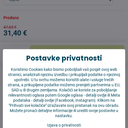
Prodano
47,65 €
31,40 €
U košaricu
Postavke privatnosti
Koristimo Cookies kako bismo poboljšali vaš posjet ovoj web
Pas čuvar
Shippings
stranici, analizirali njezinu izvedbu i prikupljali podatke o njezinoj
upotrebi. U tu svrhu možemo koristiti alate i usluge trećih
Proizvođač:
Vysajto.sk
strana, a prikupljene podatke možemo prenijeti partnerima u EU,
SAD-u ili drugim zemljama. Kolačići se koriste za poboljšanje
relevantnosti oglasa putem Google oglasa -
detalji ovdje
ili Meta
✅ Spremno za slanje odmah
podataka -
detalji ovdje
(Facebook, Instagram). Klikom na
✅ BESPLATNA dostava iznad 55 EUR
"Prihvati sve kolačiće" izražavate svoj pristanak na ovu obradu.
✅ 14 dana za povrat robe
Možete pronaći detaljne informacije ili urediti svoje postavke u
nastavku.
Opis
Izjava o privatnosti