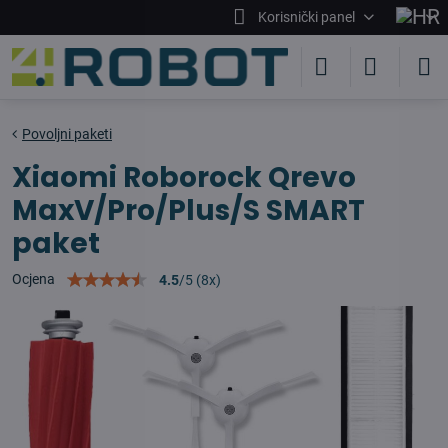
Korisnički panel
Povoljni paketi
Xiaomi Roborock Qrevo
MaxV/Pro/Plus/S SMART
paket
Ocjena
4.5
/
5
(
8
x)