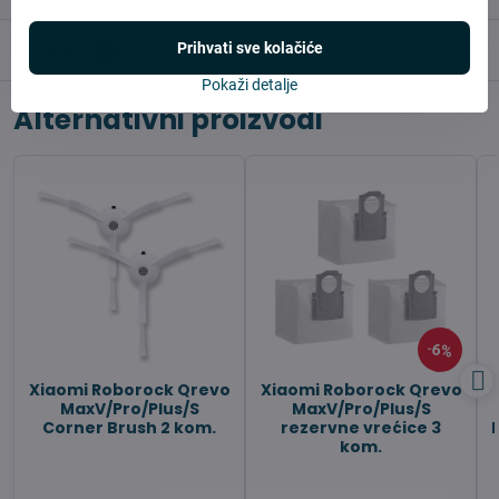
Prihvati sve kolačiće
Reviews
0
Pokaži detalje
Alternativni proizvodi
6%
Xiaomi Roborock Qrevo
Xiaomi Roborock Qrevo
MaxV/Pro/Plus/S
MaxV/Pro/Plus/S
Corner Brush 2 kom.
rezervne vrećice 3
kom.