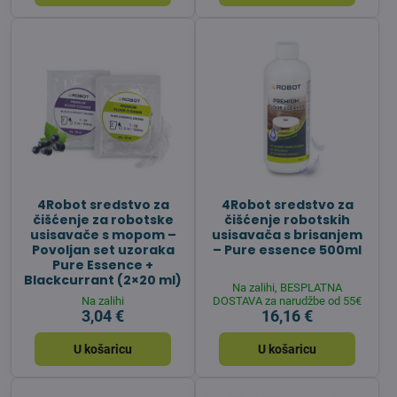
4Robot sredstvo za
4Robot sredstvo za
čišćenje za robotske
čišćenje robotskih
usisavače s mopom –
usisavača s brisanjem
Povoljan set uzoraka
– Pure essence 500ml
Pure Essence +
Blackcurrant (2×20 ml)
Na zalihi, BESPLATNA
Na zalihi
DOSTAVA za narudžbe od 55€
3,04 €
16,16 €
U košaricu
U košaricu