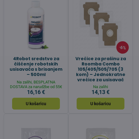
6%
4Robot sredstvo za
Vrećice za prašinu za
čišćenje robotskih
Roomba Combo
usisavača s brisanjem
105/405/505/705 (3
– 500ml
kom) – Jednokratne
vrećice za usisavač
Na zalihi, BESPLATNA
DOSTAVA za narudžbe od 55€
Na zalihi
16,16 €
14,13 €
U košaricu
U košaricu