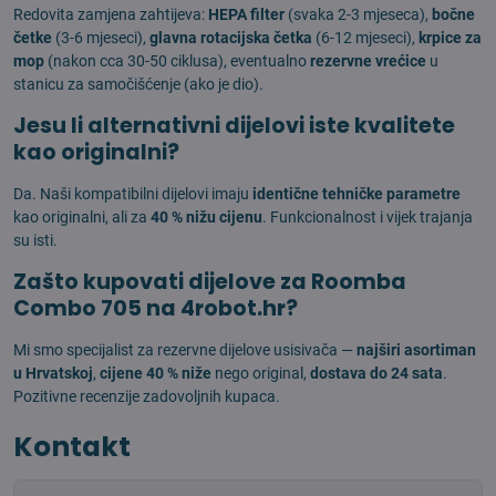
Redovita zamjena zahtijeva:
HEPA filter
(svaka 2-3 mjeseca),
bočne
četke
(3-6 mjeseci),
glavna rotacijska četka
(6-12 mjeseci),
krpice za
mop
(nakon cca 30-50 ciklusa), eventualno
rezervne vrećice
u
stanicu za samočišćenje (ako je dio).
Jesu li alternativni dijelovi iste kvalitete
kao originalni?
Da. Naši kompatibilni dijelovi imaju
identične tehničke parametre
kao originalni, ali za
40 % nižu cijenu
. Funkcionalnost i vijek trajanja
su isti.
Zašto kupovati dijelove za Roomba
Combo 705 na 4robot.hr?
Mi smo specijalist za rezervne dijelove usisivača —
najširi asortiman
u Hrvatskoj
,
cijene 40 % niže
nego original,
dostava do 24 sata
.
Pozitivne recenzije zadovoljnih kupaca.
Kontakt