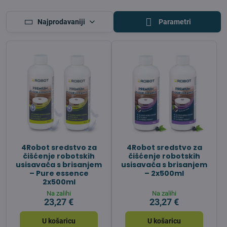
Najprodavaniji
Parametri
4Robot sredstvo za
4Robot sredstvo za
čišćenje robotskih
čišćenje robotskih
usisavača s brisanjem
usisavača s brisanjem
– Pure essence
– 2x500ml
2x500ml
Na zalihi
Na zalihi
23,27 €
23,27 €
U košaricu
U košaricu