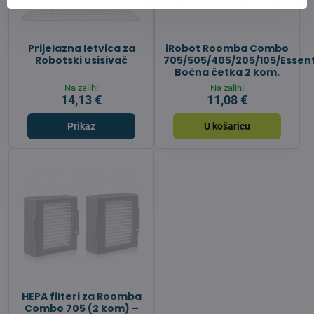
Prijelazna letvica za
iRobot Roomba Combo
Robotski usisivač
705/505/405/205/105/Essent
Bočna četka 2 kom.
Na zalihi
Na zalihi
14,13 €
11,08 €
Prikaz
U košaricu
HEPA filteri za Roomba
Combo 705 (2 kom) –