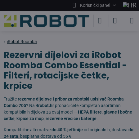
Korisnički panel
iRobot Roomba
Rezervni dijelovi za iRobot
Roomba Combo Essential -
Filteri, rotacijske četke,
krpice
Tražite
rezervne dijelove i pribor za robotski usisivač Roomba
Combo 705
? Na
4robot.hr
pronaći ćete kompletan asortiman
kompatibilnih dijelova za ovaj model —
HEPA filtere
,
glavne i bočne
četke
,
krpice za mop
,
rezervne vrećice
i
baterije
.
Kompatibilne alternative
do 40 % jeftinije
od originalnih, dostava
do
24 sata
, besplatna dostava od 55 €.