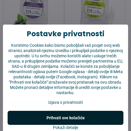
Postavke privatnosti
4Robot sredstvo za
4Robot sredstvo za
čišćenje za robotske
čišćenje za robotske
Koristimo Cookies kako bismo poboljšali vaš posjet ovoj web
usisavače s mopom 20
usisavače s mopom
stranici, analizirali njezinu izvedbu i prikupljali podatke o njezinoj
ml – UZORAK
Pure Essence 20 ml –
upotrebi. U tu svrhu možemo koristiti alate i usluge trećih
UZORAK
strana, a prikupljene podatke možemo prenijeti partnerima u EU,
Na zalihi
Na zalihi
SAD-u ili drugim zemljama. Kolačići se koriste za poboljšanje
2,02 €
2,02 €
relevantnosti oglasa putem Google oglasa -
detalji ovdje
ili Meta
podataka -
detalji ovdje
(Facebook, Instagram). Klikom na
U košaricu
U košaricu
"Prihvati sve kolačiće" izražavate svoj pristanak na ovu obradu.
Možete pronaći detaljne informacije ili urediti svoje postavke u
nastavku.
Izjava o privatnosti
Prihvati sve kolačiće
Pokaži detalje