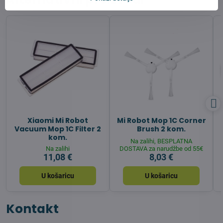
Xiaomi Mi Robot
Mi Robot Mop 1C Corner
Vacuum Mop 1C Filter 2
Brush 2 kom.
kom.
Na zalihi, BESPLATNA
Na zalihi
DOSTAVA za narudžbe od 55€
11,08 €
8,03 €
U košaricu
U košaricu
Kontakt