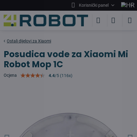
Korisnički panel
Ostali dijelovi za Xiaomi
Posudica vode za Xiaomi Mi
Robot Mop 1C
Ocjena
4.4
/
5
(
116
x)