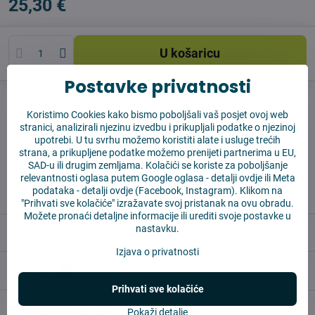
25,30 €
U košaricu
Postavke privatnosti
Pas čuvar
Shippings
Koristimo Cookies kako bismo poboljšali vaš posjet ovoj web
Proizvođač:
Vysajto.sk
stranici, analizirali njezinu izvedbu i prikupljali podatke o njezinoj
upotrebi. U tu svrhu možemo koristiti alate i usluge trećih
strana, a prikupljene podatke možemo prenijeti partnerima u EU,
✅ Spremno za slanje odmah
SAD-u ili drugim zemljama. Kolačići se koriste za poboljšanje
✅ BESPLATNA dostava iznad 55 EUR
relevantnosti oglasa putem Google oglasa -
detalji ovdje
ili Meta
podataka -
detalji ovdje
(Facebook, Instagram). Klikom na
✅ 14 dana za povrat robe
"Prihvati sve kolačiće" izražavate svoj pristanak na ovu obradu.
Možete pronaći detaljne informacije ili urediti svoje postavke u
nastavku.
Opis
Izjava o privatnosti
Reviews
0
Prihvati sve kolačiće
Alternativni proizvodi
Pokaži detalje