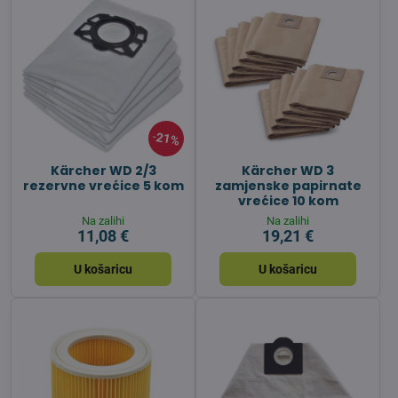
21%
Kärcher WD 2/3
Kärcher WD 3
rezervne vrećice 5 kom
zamjenske papirnate
vrećice 10 kom
Na zalihi
Na zalihi
11,08 €
19,21 €
U košaricu
U košaricu