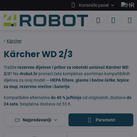
Korisnički panel
Kärcher
Kärcher WD 2/3
Tražite
rezervne dijelove i pribor za robotski usisivač Kärcher WD
2/3
? Na
4robot.hr
pronaći ćete kompletan asortiman kompatibilnih
dijelova za ovaj model —
HEPA filtere
,
glavne i bočne četke
,
krpice
za mop
,
rezervne vrećice
i
baterije
.
Kompatibilne alternative
do 40 % jeftinije
od originalnih, dostava
do
24 sata
, besplatna dostava od 55 €.
Najprodavaniji
Parametri