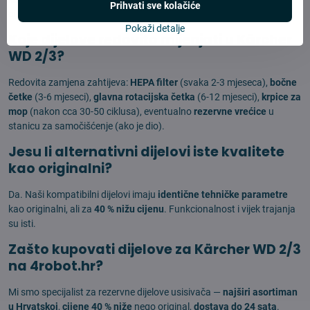
Prihvati sve kolačiće
cijenama.
Pokaži detalje
Koje dijelove redovito mijenjati u Kärcher
WD 2/3?
Redovita zamjena zahtijeva:
HEPA filter
(svaka 2-3 mjeseca),
bočne
četke
(3-6 mjeseci),
glavna rotacijska četka
(6-12 mjeseci),
krpice za
mop
(nakon cca 30-50 ciklusa), eventualno
rezervne vrećice
u
stanicu za samočišćenje (ako je dio).
Jesu li alternativni dijelovi iste kvalitete
kao originalni?
Da. Naši kompatibilni dijelovi imaju
identične tehničke parametre
kao originalni, ali za
40 % nižu cijenu
. Funkcionalnost i vijek trajanja
su isti.
Zašto kupovati dijelove za Kärcher WD 2/3
na 4robot.hr?
Mi smo specijalist za rezervne dijelove usisivača —
najširi asortiman
u Hrvatskoj
,
cijene 40 % niže
nego original,
dostava do 24 sata
.