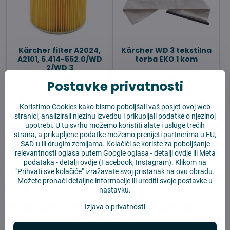
Kärcher filter A2024,
Kärcher WD 3 tekstilna
A2101, 6.414-552.0/WD
torba EKO 1 kom
2/WD 3
Na zalihi
Na zalihi
Postavke privatnosti
11,08 €
18,19 €
Koristimo Cookies kako bismo poboljšali vaš posjet ovoj web
U košaricu
U košaricu
stranici, analizirali njezinu izvedbu i prikupljali podatke o njezinoj
upotrebi. U tu svrhu možemo koristiti alate i usluge trećih
strana, a prikupljene podatke možemo prenijeti partnerima u EU,
Rezervni dijelovi za Kärcher WD 2/3
✓ 40% povoljnije ✓ Original
SAD-u ili drugim zemljama. Kolačići se koriste za poboljšanje
kvaliteta.
relevantnosti oglasa putem Google oglasa -
detalji ovdje
ili Meta
podataka -
detalji ovdje
(Facebook, Instagram). Klikom na
Rezervni dijelovi za Kärcher WD
"Prihvati sve kolačiće" izražavate svoj pristanak na ovu obradu.
Možete pronaći detaljne informacije ili urediti svoje postavke u
2/3
nastavku.
Izjava o privatnosti
Robotski usisivač
Kärcher WD 2/3
treba za dugotrajni vijek redovitu
zamjenu potrošnih dijelova. Na
4robot.hr
pronaći ćete
sve potrebne
kompatibilne dijelove
za ovaj konkretan model po povoljnim