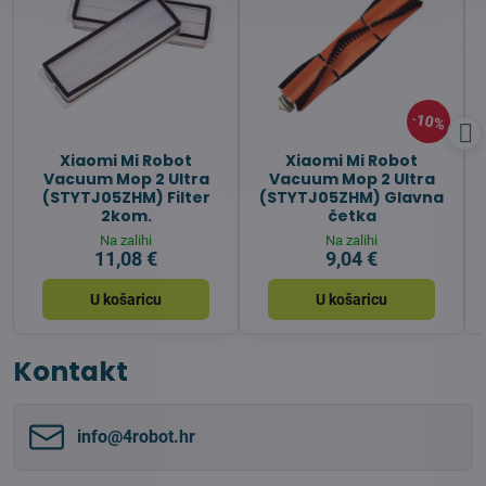
10%
Xiaomi Mi Robot
Xiaomi Mi Robot
Vacuum Mop 2 Ultra
Vacuum Mop 2 Ultra
(STYTJ05ZHM) Filter
(STYTJ05ZHM) Glavna
2kom.
četka
Na zalihi
Na zalihi
11,08 €
9,04 €
U košaricu
U košaricu
Kontakt
info​@4robot​.hr