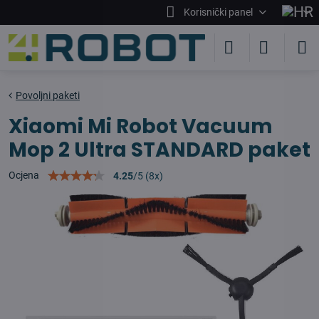
Korisnički panel
Povoljni paketi
Xiaomi Mi Robot Vacuum
Mop 2 Ultra STANDARD paket
Ocjena
4.25
/
5
(
8
x)