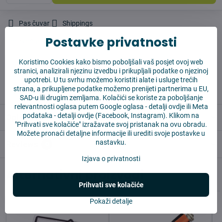
Pas čuvar
Shippings
Postavke privatnosti
Proizvođač:
Vysajto.sk
Koristimo Cookies kako bismo poboljšali vaš posjet ovoj web
✅ Spremno za slanje odmah
stranici, analizirali njezinu izvedbu i prikupljali podatke o njezinoj
✅ BESPLATNA dostava iznad 55 EUR
upotrebi. U tu svrhu možemo koristiti alate i usluge trećih
strana, a prikupljene podatke možemo prenijeti partnerima u EU,
✅ 14 dana za povrat robe
SAD-u ili drugim zemljama. Kolačići se koriste za poboljšanje
relevantnosti oglasa putem Google oglasa -
detalji ovdje
ili Meta
podataka -
detalji ovdje
(Facebook, Instagram). Klikom na
Opis
"Prihvati sve kolačiće" izražavate svoj pristanak na ovu obradu.
Možete pronaći detaljne informacije ili urediti svoje postavke u
nastavku.
Reviews
0
Izjava o privatnosti
Alternativni proizvodi
Prihvati sve kolačiće
Pokaži detalje