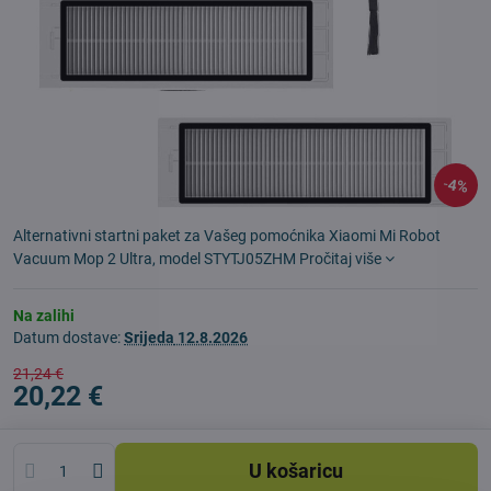
4%
Alternativni startni paket za Vašeg pomoćnika Xiaomi Mi Robot
Vacuum Mop 2 Ultra, model STYTJ05ZHM
Pročitaj više
Na zalihi
Datum dostave:
Srijeda
12.8.2026
21,24 €
20,22 €
U košaricu