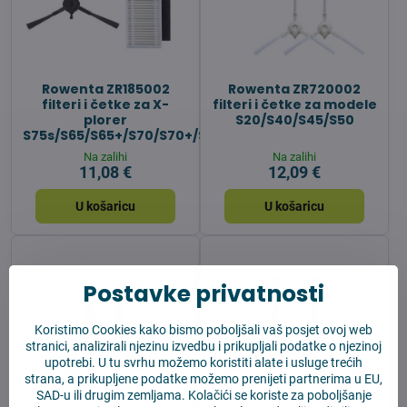
Rowenta ZR185002
Rowenta ZR720002
filteri i četke za X-
filteri i četke za modele
plorer
S20/S40/S45/S50
S75s/S65/S65+/S70/S70+/S140/S140+
Na zalihi
Na zalihi
11,08 €
12,09 €
U košaricu
U košaricu
Postavke privatnosti
Koristimo Cookies kako bismo poboljšali vaš posjet ovoj web
stranici, analizirali njezinu izvedbu i prikupljali podatke o njezinoj
upotrebi. U tu svrhu možemo koristiti alate i usluge trećih
strana, a prikupljene podatke možemo prenijeti partnerima u EU,
SAD-u ili drugim zemljama. Kolačići se koriste za poboljšanje