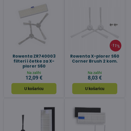
11%
Rowenta ZR740003
Rowenta X-plorer S60
filteri i četke za X-
Corner Brush 2 kom.
plorer S60
Na zalihi
Na zalihi
12,09 €
8,03 €
U košaricu
U košaricu