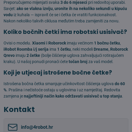
Preporučujemo mijenjati svaka
3 do 6 mjeseci
pri redovitoj uporabi.
Savjet:
ako se vlakna izviju, uronite ih na nekoliko sekundi u kipuću
vodu
iz kuhala — ispravit će se i četka će vratiti funkcionalnost.
Nakon nekoliko takvih ciklusa međutim treba zamijeniti za novu.
Koliko bočnih četki ima robotski usisivač?
Ovisi o modelu.
Xiaomi i Roborock
imaju većinom
1 bočnu četku
,
iRobot Roomba i/j serija
ima
1 četku
, neki modeli
Dreame, Roborock
Qrevo
imaju
2 četke
(bolje čišćenje uglova zahvaljujući rotirajućem
kraku). U našoj ponudi pronaći ćete
točan broj
za vaš model.
Koji je utjecaj istrošene bočne četke?
Istrošena bočna četka smanjuje učinkovitost čišćenja uglova
do 60
%
. Prašina i nečistoće ostaju u uglovima i uz namještaj. Redovita
zamjena je
najjeftiniji način kako održavati usisivač u top stanju
.
Kontakt
info​@4robot​.hr