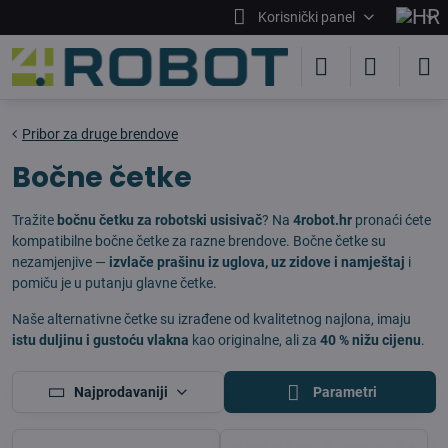
Korisnički panel
Pribor za druge brendove
Bočne četke
Tražite
bočnu četku za robotski usisivač
? Na
4robot.hr
pronaći ćete
kompatibilne bočne četke za razne brendove. Bočne četke su
nezamjenjive —
izvlače prašinu iz uglova, uz zidove i namještaj
i
pomiču je u putanju glavne četke.
Naše alternativne četke su izrađene od kvalitetnog najlona, imaju
istu duljinu i gustoću vlakna
kao originalne, ali za
40 % nižu cijenu
.
Najprodavaniji
Parametri