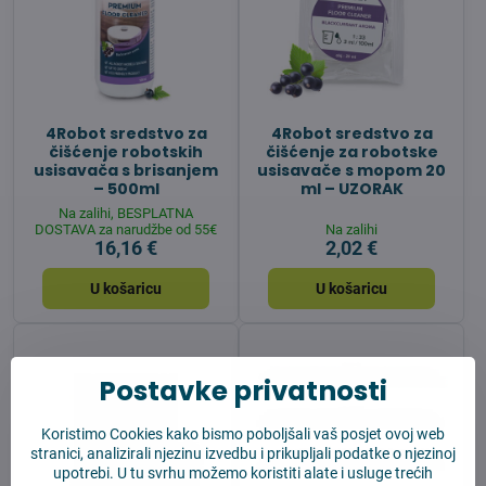
4Robot sredstvo za
4Robot sredstvo za
čišćenje robotskih
čišćenje za robotske
usisavača s brisanjem
usisavače s mopom 20
– 500ml
ml – UZORAK
Na zalihi, BESPLATNA
DOSTAVA za narudžbe od 55€
Na zalihi
16,16 €
2,02 €
U košaricu
U košaricu
Postavke privatnosti
Koristimo Cookies kako bismo poboljšali vaš posjet ovoj web
stranici, analizirali njezinu izvedbu i prikupljali podatke o njezinoj
upotrebi. U tu svrhu možemo koristiti alate i usluge trećih