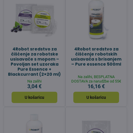
4Robot sredstvo za
4Robot sredstvo za
čišćenje za robotske
čišćenje robotskih
usisavače s mopom –
usisavača s brisanjem
Povoljan set uzoraka
– Pure essence 500ml
Pure Essence +
Blackcurrant (2×20 ml)
Na zalihi, BESPLATNA
Na zalihi
DOSTAVA za narudžbe od 55€
3,04 €
16,16 €
U košaricu
U košaricu