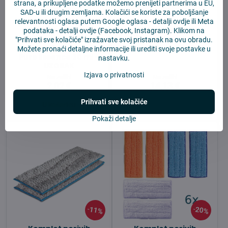
strana, a prikupljene podatke možemo prenijeti partnerima u EU,
SAD-u ili drugim zemljama. Kolačići se koriste za poboljšanje
relevantnosti oglasa putem Google oglasa -
detalji ovdje
ili Meta
4Robot sredstvo za
Prijelazna letvica za
podataka -
detalji ovdje
(Facebook, Instagram). Klikom na
čišćenje za robotske
Robotski usisivač
"Prihvati sve kolačiće" izražavate svoj pristanak na ovu obradu.
usisavače s mopom
Možete pronaći detaljne informacije ili urediti svoje postavke u
Pure Essence 20 ml –
nastavku.
UZORAK
Izjava o privatnosti
Na zalihi
Na zalihi
2,02 €
14,13 €
Prihvati sve kolačiće
U košaricu
Prikaz
Pokaži detalje
11%
20%