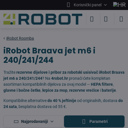
Korisnički panel
iRobot Roomba
iRobot Braava jet m6 i
240/241/244
Tražite
rezervne dijelove i pribor za robotski usisivač iRobot Braava
jet m6 a 240/241/244
? Na
4robot.hr
pronaći ćete kompletan
asortiman kompatibilnih dijelova za ovaj model —
HEPA filtere
,
glavne i bočne četke
,
krpice za mop
,
rezervne vrećice
i
baterije
.
Kompatibilne alternative
do 40 % jeftinije
od originalnih, dostava
do
24 sata
, besplatna dostava od 55 €.
Najprodavaniji
Parametri