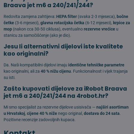
Braava jet m6 a 240/241/244?
Redovita zamjena zahtijeva:
HEPA filter
(svaka 2-3 mjeseca),
bočne
četke
(3-6 mjeseci),
glavna rotacijska četka
(6-12 mjeseci),
krpice za
mop
(nakon cca 30-50 ciklusa), eventualno
rezervne vrećice
u
stanicu za samočišćenje (ako je dio).
Jesu li alternativni dijelovi iste kvalitete
kao originalni?
Da. Naši kompatibilni dijelovi imaju
identične tehničke parametre
kao originalni, ali za
40 % nižu cijenu
. Funkcionalnost i vijek trajanja
su isti.
Zašto kupovati dijelove za iRobot Braava
jet m6 a 240/241/244 na 4robot.hr?
Mi smo specijalist za rezervne dijelove usisivača —
najširi asortiman
u Hrvatskoj
,
cijene 40 % niže
nego original,
dostava do 24 sata
.
Pozitivne recenzije zadovoljnih kupaca.
Kontakt