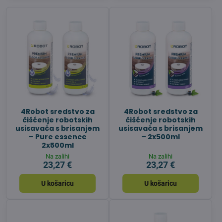
4Robot sredstvo za
4Robot sredstvo za
čišćenje robotskih
čišćenje robotskih
usisavača s brisanjem
usisavača s brisanjem
– Pure essence
– 2x500ml
2x500ml
Na zalihi
Na zalihi
23,27 €
23,27 €
U košaricu
U košaricu