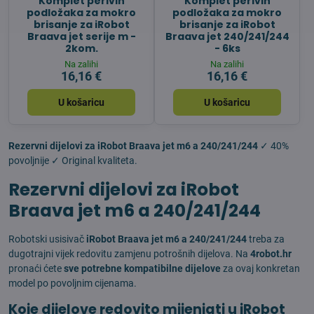
Komplet perivih
Komplet perivih
podložaka za mokro
podložaka za mokro
brisanje za iRobot
brisanje za iRobot
Braava jet serije m -
Braava jet 240/241/244
2kom.
- 6ks
Na zalihi
Na zalihi
16,16 €
16,16 €
U košaricu
U košaricu
Rezervni dijelovi za iRobot Braava jet m6 a 240/241/244
✓ 40%
povoljnije ✓ Original kvaliteta.
Rezervni dijelovi za iRobot
Braava jet m6 a 240/241/244
Robotski usisivač
iRobot Braava jet m6 a 240/241/244
treba za
dugotrajni vijek redovitu zamjenu potrošnih dijelova. Na
4robot.hr
pronaći ćete
sve potrebne kompatibilne dijelove
za ovaj konkretan
model po povoljnim cijenama.
Koje dijelove redovito mijenjati u iRobot