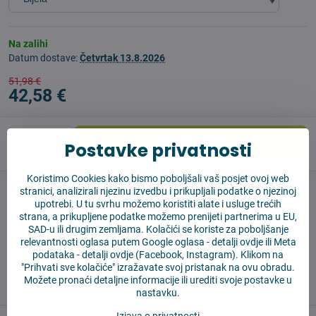
Na zalihi
Datum dostave:
Četvrtak
13.8.2026
51,98 €
42,58 €
U košaricu
Postavke privatnosti
Koristimo Cookies kako bismo poboljšali vaš posjet ovoj web
Pas čuvar
Shippings
stranici, analizirali njezinu izvedbu i prikupljali podatke o njezinoj
upotrebi. U tu svrhu možemo koristiti alate i usluge trećih
Proizvođač:
Vysajto.sk
strana, a prikupljene podatke možemo prenijeti partnerima u EU,
SAD-u ili drugim zemljama. Kolačići se koriste za poboljšanje
relevantnosti oglasa putem Google oglasa -
detalji ovdje
ili Meta
✅ Spremno za slanje odmah
podataka -
detalji ovdje
(Facebook, Instagram). Klikom na
"Prihvati sve kolačiće" izražavate svoj pristanak na ovu obradu.
✅ BESPLATNA dostava iznad 55 EUR
Možete pronaći detaljne informacije ili urediti svoje postavke u
✅ 14 dana za povrat robe
nastavku.
Izjava o privatnosti