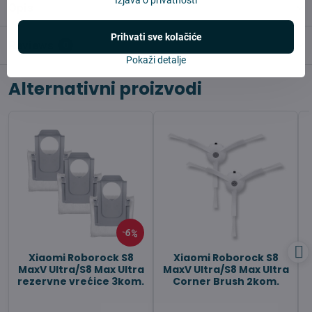
Opis
Prihvati sve kolačiće
Reviews
0
Pokaži detalje
Alternativni proizvodi
6%
Xiaomi Roborock S8
Xiaomi Roborock S8
MaxV Ultra/S8 Max Ultra
MaxV Ultra/S8 Max Ultra
rezervne vrećice 3kom.
Corner Brush 2kom.