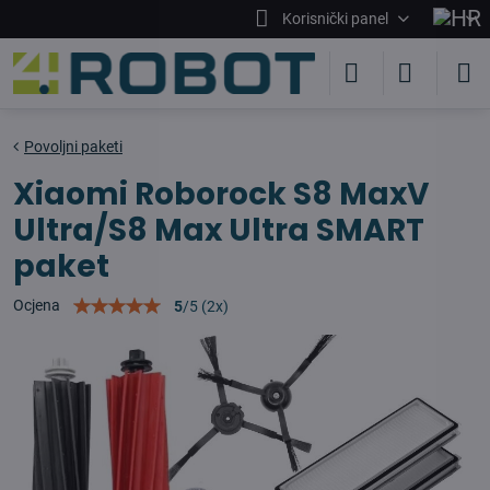
Korisnički panel
Povoljni paketi
Xiaomi Roborock S8 MaxV
Ultra/S8 Max Ultra SMART
paket
Ocjena
5
/
5
(
2
x)