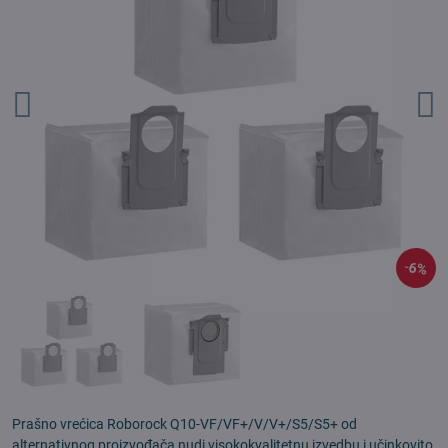
6%
Prašno vrećica Roborock Q10-VF/VF+/V/V+/S5/S5+ od
alternativnog proizvođača nudi visokokvalitetnu izvedbu i učinkovito