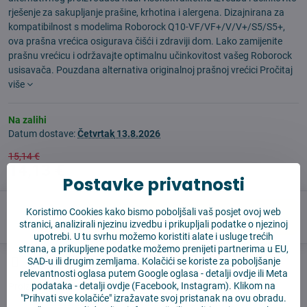
rješenje za sakupljanje prašine, krhotina i alergena. Dizajnirana za
kompatibilnost s modelima Roborock Q10-VF/VF+/V/V+/S5/S5+,
ova prašna vrećica osigurava čišći i zdraviji dom. Lako zamijenite
prašnu vrećicu i održavajte optimalnu učinkovitost vašeg Roborock
usisavača. Pouzdana alternativa originalnoj prašnoj vrećici
Pročitaj
više
Na zalihi
Datum dostave:
Četvrtak
13.8.2026
15,14 €
14,13 €
Postavke privatnosti
Koristimo Cookies kako bismo poboljšali vaš posjet ovoj web
U košaricu
stranici, analizirali njezinu izvedbu i prikupljali podatke o njezinoj
upotrebi. U tu svrhu možemo koristiti alate i usluge trećih
strana, a prikupljene podatke možemo prenijeti partnerima u EU,
SAD-u ili drugim zemljama. Kolačići se koriste za poboljšanje
Pas čuvar
Shippings
relevantnosti oglasa putem Google oglasa -
detalji ovdje
ili Meta
podataka -
detalji ovdje
(Facebook, Instagram). Klikom na
Proizvođač:
4Robot
"Prihvati sve kolačiće" izražavate svoj pristanak na ovu obradu.