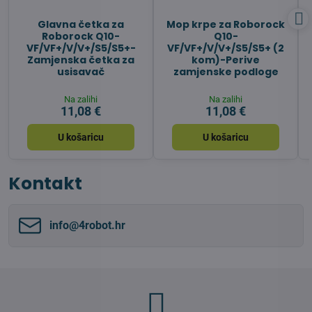
Glavna četka za
Mop krpe za Roborock
Roborock Q10-
Q10-
VF/VF+/V/V+/S5/S5+-
VF/VF+/V/V+/S5/S5+ (2
Zamjenska četka za
kom)-Perive
usisavač
zamjenske podloge
Na zalihi
Na zalihi
11,08 €
11,08 €
U košaricu
U košaricu
Kontakt
info​@4robot​.hr