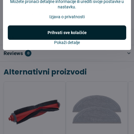
Možete pronaći detaljne informacije ili urediti svoje postavke u
nastavku.
✅ Spremno za slanje odmah
✅ BESPLATNA dostava iznad 55 EUR
Izjava o privatnosti
✅ 14 dana za povrat robe
Prihvati sve kolačiće
Opis
Pokaži detalje
Reviews
0
Alternativni proizvodi