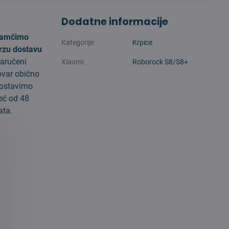
Dodatne informacije
amčimo
Kategorije:
Krpice
rzu dostavu
aručeni
Xiaomi:
Roborock S8/S8+
ovar obično
ostavimo
eć od 48
ata.