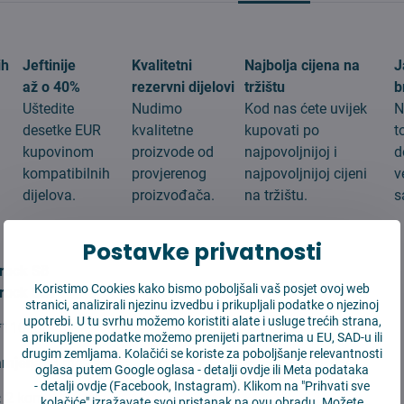
ih
Jeftinije
Kvalitetni
Najbolja cijena na
J
až o 40%
rezervni dijelovi
tržištu
b
Uštedite
Nudimo
Kod nas ćete uvijek
N
desetke EUR
kvalitetne
kupovati po
t
kupovinom
proizvode od
najpovoljnijoj i
d
g
kompatibilnih
provjerenog
najpovoljnijoj cijeni
v
dijelova.
proizvođača.
na tržištu.
s
:
Postavke privatnosti
rock S8
Koristimo Cookies kako bismo poboljšali vaš posjet ovoj web
rock S8+
stranici, analizirali njezinu izvedbu i prikupljali podatke o njezinoj
upotrebi. U tu svrhu možemo koristiti alate i usluge trećih strana,
*110 mm
a prikupljene podatke možemo prenijeti partnerima u EU, SAD-u ili
drugim zemljama. Kolačići se koriste za poboljšanje relevantnosti
amjena:
3 mesiace
oglasa putem Google oglasa -
detalji ovdje
ili Meta podataka
-
detalji ovdje
(Facebook, Instagram). Klikom na "Prihvati sve
:
2 kom
kolačiće" izražavate svoj pristanak na ovu obradu. Možete