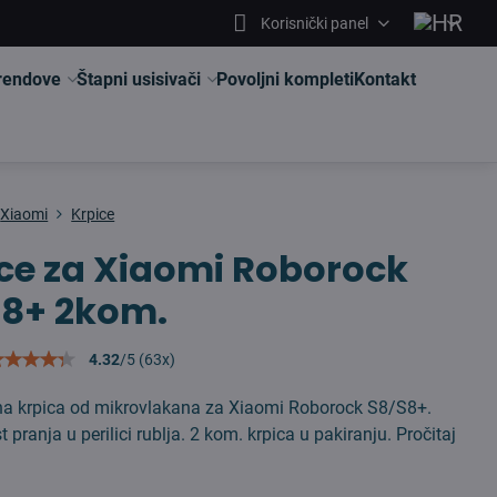
Korisnički panel
brendove
Štapni usisivači
Povoljni kompleti
Kontakt
Xiaomi
Krpice
ce za Xiaomi Roborock
S8+ 2kom.
4.32
/
5
(
63
x)
vna krpica od mikrovlakana za Xiaomi Roborock S8/S8+.
pranja u perilici rublja. 2 kom. krpica u pakiranju.
Pročitaj