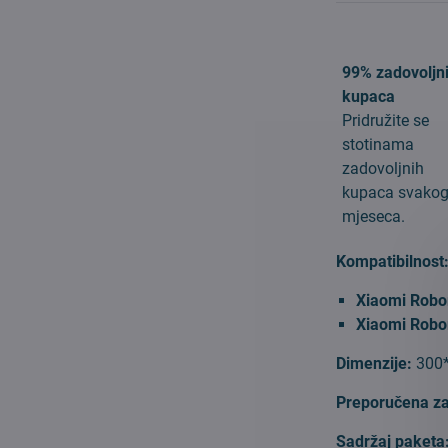
99% zadovoljn
kupaca
Pridružite se
stotinama
zadovoljnih
kupaca svako
mjeseca.
Kompatibilnost
Xiaomi Robo
Xiaomi Robo
Dimenzije:
300
Preporučena z
Sadržaj paketa