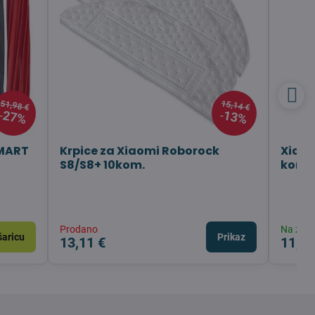
51,98 €
15,14 €
27%
13%
SMART
Krpice za Xiaomi Roborock
Xiaom
S8/S8+ 10kom.
kom.
Prodano
Na zalih
šaricu
Prikaz
13,11 €
11,08