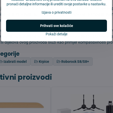
pronaći detaljne informacije ili urediti svoje postavke u nastavku.
je od mikrovlakana koja hvataju i najveću prljavštinu. Može se pr
Izjava o privatnosti
ijenjena za višestruku upotrebu. Preporučljivo je promijeniti tka
nje svaka 2-3 mjeseca, ovisno o intenzitetu korištenja.
Prihvati sve kolačiće
 nije originalan proizvod Xiaomi te za nju ne važi jamstvo od t
Pokaži detalje
 registrirana zaštićena marka i bilo kakvo korištenje trgovačko
ili dijelova ovog proizvoda služi kao primjer kompatibilnosti pr
tegorije
Izabrati model
Krpice
Roborock S8/S8+
tivni proizvodi