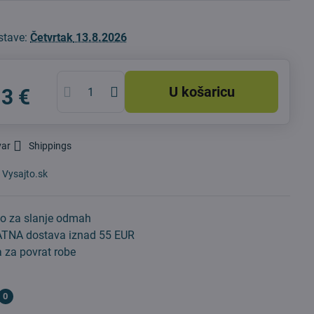
stave:
Četvrtak
13.8.2026
U košaricu
13 €
var
Shippings
:
Vysajto.sk
o za slanje odmah
TNA dostava iznad 55 EUR
 za povrat robe
0