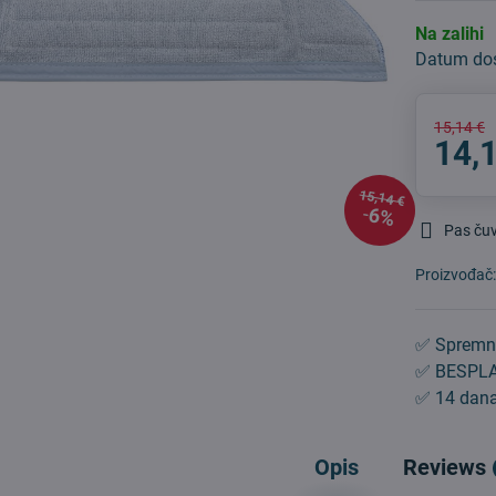
Na zalihi
Datum do
15,14 €
14,
15,14 €
6%
Pas ču
Proizvođač
✅ Spremn
✅ BESPLA
✅ 14 dana
Opis
Reviews