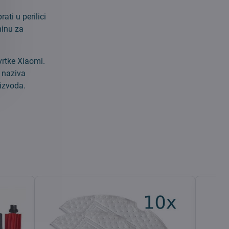
ati u perilici
ninu za
vrtke Xiaomi.
g naziva
oizvoda.