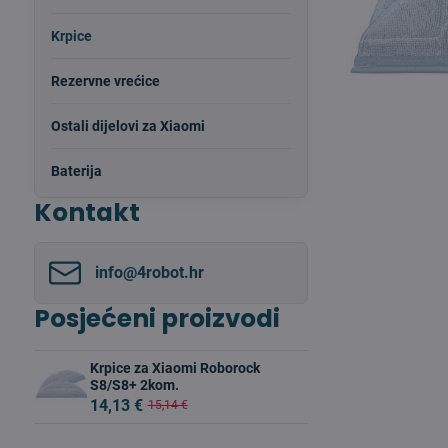
Krpice
Rezervne vrećice
Ostali dijelovi za Xiaomi
Baterija
Kontakt
info​@4robot​.hr
Posjećeni proizvodi
Krpice za Xiaomi Roborock
S8/S8+ 2kom.
14,13 €
15,14 €