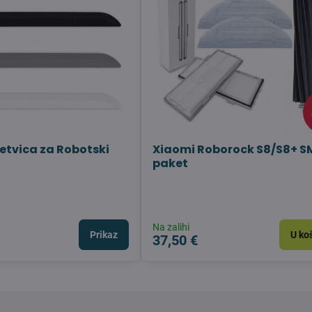
letvica za Robotski
Xiaomi Roborock S8/S8+ 
paket
Na zalihi
Prikaz
U ko
37,50 €