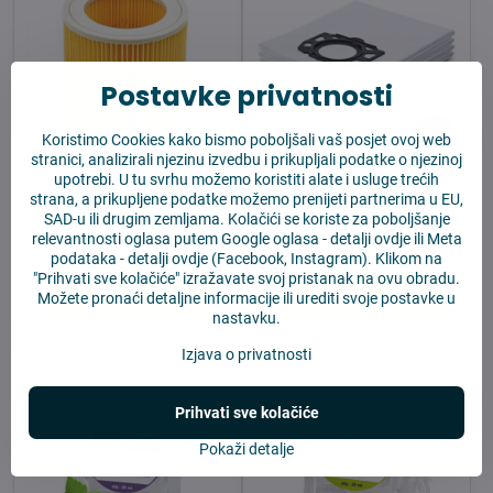
Postavke privatnosti
18%
Koristimo Cookies kako bismo poboljšali vaš posjet ovoj web
stranici, analizirali njezinu izvedbu i prikupljali podatke o njezinoj
Kärcher filter A2024,
Kärcher MV 4/5 a WD
upotrebi. U tu svrhu možemo koristiti alate i usluge trećih
A2101, 6.414-552.0/WD
4/5/6 rezervne vrećice
strana, a prikupljene podatke možemo prenijeti partnerima u EU,
2/WD 3
5 kom.
SAD-u ili drugim zemljama. Kolačići se koriste za poboljšanje
relevantnosti oglasa putem Google oglasa -
detalji ovdje
ili Meta
Na zalihi
Na zalihi
11,08 €
13,11 €
podataka -
detalji ovdje
(Facebook, Instagram). Klikom na
"Prihvati sve kolačiće" izražavate svoj pristanak na ovu obradu.
Možete pronaći detaljne informacije ili urediti svoje postavke u
U košaricu
U košaricu
nastavku.
Izjava o privatnosti
Prihvati sve kolačiće
Pokaži detalje