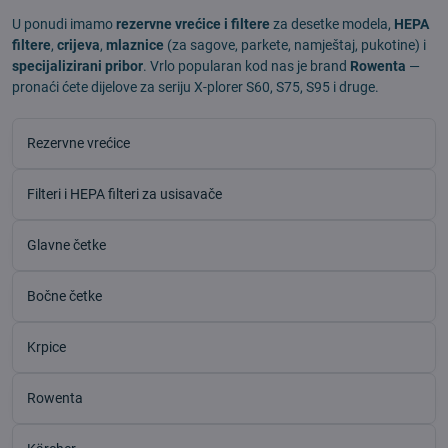
U ponudi imamo
rezervne vrećice i filtere
za desetke modela,
HEPA
filtere
,
crijeva
,
mlaznice
(za sagove, parkete, namještaj, pukotine) i
specijalizirani pribor
. Vrlo popularan kod nas je brand
Rowenta
—
pronaći ćete dijelove za seriju X-plorer S60, S75, S95 i druge.
Rezervne vrećice
Filteri i HEPA filteri za usisavače
Glavne četke
Bočne četke
Krpice
Rowenta