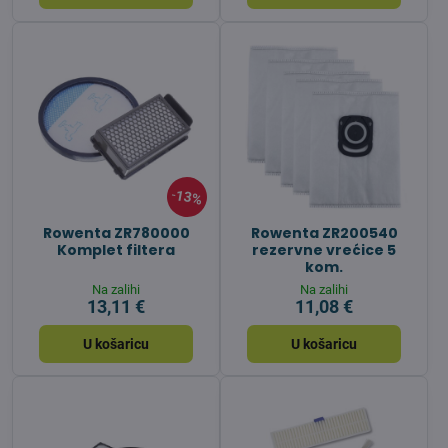
13%
Rowenta ZR780000
Rowenta ZR200540
Komplet filtera
rezervne vrećice 5
kom.
Na zalihi
Na zalihi
13,11 €
11,08 €
U košaricu
U košaricu