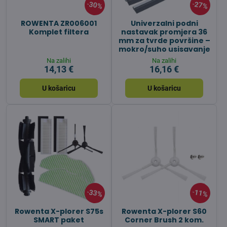
30%
27%
ROWENTA ZR006001
Univerzalni podni
Komplet filtera
nastavak promjera 36
mm za tvrde površine –
mokro/suho usisavanje
Na zalihi
Na zalihi
14,13 €
16,16 €
U košaricu
U košaricu
33%
11%
Rowenta X-plorer S75s
Rowenta X-plorer S60
SMART paket
Corner Brush 2 kom.