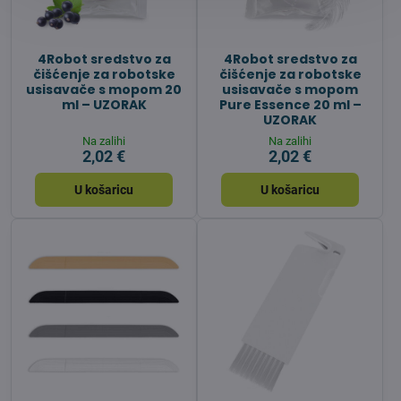
4Robot sredstvo za
4Robot sredstvo za
čišćenje za robotske
čišćenje za robotske
usisavače s mopom 20
usisavače s mopom
ml – UZORAK
Pure Essence 20 ml –
UZORAK
Na zalihi
Na zalihi
2,02 €
2,02 €
U košaricu
U košaricu