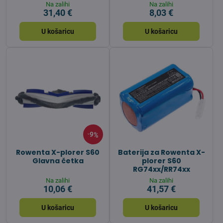
Na zalihi
Na zalihi
31,40 €
8,03 €
U košaricu
U košaricu
9%
Rowenta X-plorer S60
Baterija za Rowenta X-
Glavna četka
plorer S60
RG74xx/RR74xx
Na zalihi
Na zalihi
10,06 €
41,57 €
U košaricu
U košaricu