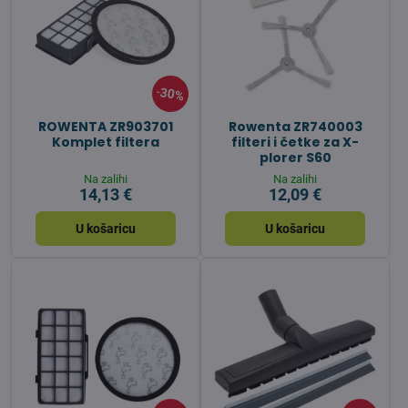
30%
ROWENTA ZR903701
Rowenta ZR740003
Komplet filtera
filteri i četke za X-
plorer S60
Na zalihi
Na zalihi
14,13 €
12,09 €
U košaricu
U košaricu