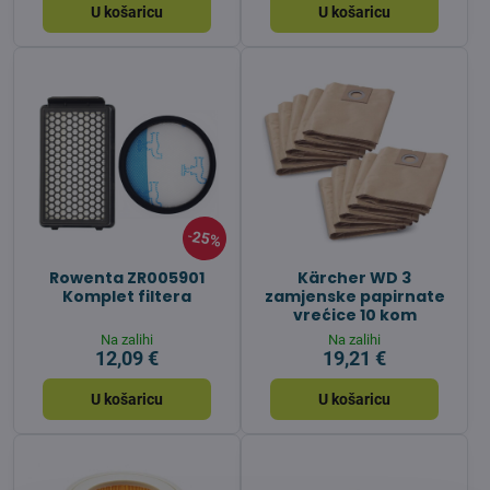
U košaricu
U košaricu
25%
Rowenta ZR005901
Kärcher WD 3
Komplet filtera
zamjenske papirnate
vrećice 10 kom
Na zalihi
Na zalihi
12,09 €
19,21 €
U košaricu
U košaricu