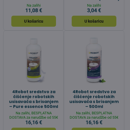
Na zalihi
Na zalihi
11,08 €
3,04 €
U košaricu
U košaricu
4Robot sredstvo za
4Robot sredstvo za
čišćenje robotskih
čišćenje robotskih
usisavača s brisanjem
usisavača s brisanjem
– Pure essence 500ml
– 500ml
Na zalihi, BESPLATNA
Na zalihi, BESPLATNA
DOSTAVA za narudžbe od 55€
DOSTAVA za narudžbe od 55€
16,16 €
16,16 €