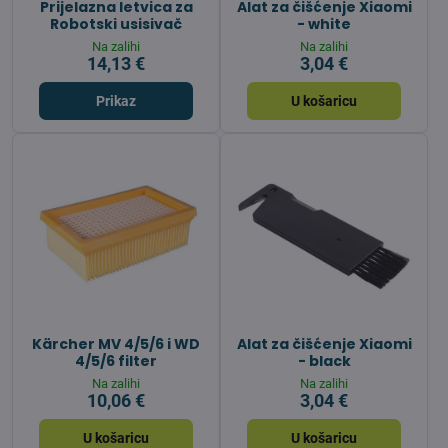
Prijelazna letvica za
Alat za čišćenje Xiaomi
Robotski usisivač
- white
Na zalihi
Na zalihi
14,13 €
3,04 €
Prikaz
U košaricu
Kärcher MV 4/5/6 i WD
Alat za čišćenje Xiaomi
4/5/6 filter
- black
Na zalihi
Na zalihi
10,06 €
3,04 €
U košaricu
U košaricu