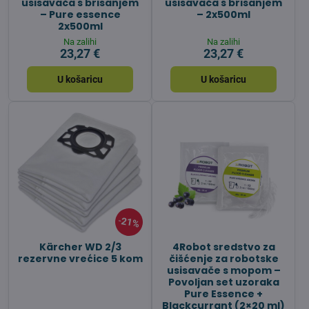
usisavača s brisanjem
usisavača s brisanjem
– Pure essence
– 2x500ml
2x500ml
Na zalihi
Na zalihi
23,27 €
23,27 €
U košaricu
U košaricu
21%
Kärcher WD 2/3
4Robot sredstvo za
rezervne vrećice 5 kom
čišćenje za robotske
usisavače s mopom –
Povoljan set uzoraka
Pure Essence +
Blackcurrant (2×20 ml)