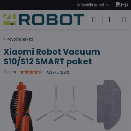
Korisnički panel
Povoljni paketi
Xiaomi Robot Vacuum
S10/S12 SMART paket
Ocjena
4.38
/
5
(
29
x)