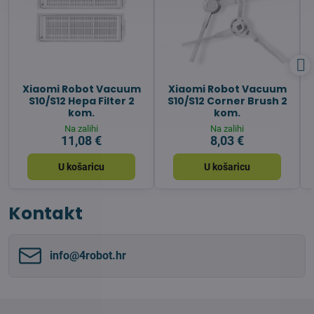
Xiaomi Robot Vacuum
Xiaomi Robot Vacuum
S10/S12 Hepa Filter 2
S10/S12 Corner Brush 2
kom.
kom.
Na zalihi
Na zalihi
11,08 €
8,03 €
U košaricu
U košaricu
Kontakt
info​@4robot​.hr