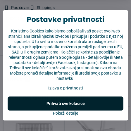
Pas čuvar
Shippings
Postavke privatnosti
Proizvođač:
Vysajto.sk
Koristimo Cookies kako bismo poboljšali vaš posjet ovoj web
✅ Spremno za slanje odmah
stranici, analizirali njezinu izvedbu i prikupljali podatke o njezinoj
✅ BESPLATNA dostava iznad 55 EUR
upotrebi. U tu svrhu možemo koristiti alate i usluge trećih
✅ 14 dana za povrat robe
strana, a prikupljene podatke možemo prenijeti partnerima u EU,
SAD-u ili drugim zemljama. Kolačići se koriste za poboljšanje
relevantnosti oglasa putem Google oglasa -
detalji ovdje
ili Meta
podataka -
detalji ovdje
(Facebook, Instagram). Klikom na
Opis
"Prihvati sve kolačiće" izražavate svoj pristanak na ovu obradu.
Možete pronaći detaljne informacije ili urediti svoje postavke u
nastavku.
Reviews
0
Izjava o privatnosti
Alternativni proizvodi
Prihvati sve kolačiće
Pokaži detalje