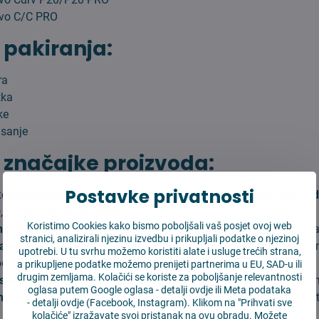
evo C/C PRO
 pakiranja:
ra
tka
ke
isanje
 značajke proizvoda:
Postavke privatnosti
ompatibilnost:
Dizajnirano za modele
Roborock Qrevo Curv/E
O
, omogućujući jednostavnu zamjenu.
Koristimo Cookies kako bismo poboljšali vaš posjet ovoj web
nkovitost:
HEPA filteri hvataju sitne čestice, alergene i prašinu za
stranici, analizirali njezinu izvedbu i prikupljali podatke o njezinoj
aterijali:
Glavna i bočne četke izrađene su od visokokvalitetnih 
upotrebi. U tu svrhu možemo koristiti alate i usluge trećih strana,
porabu.
a prikupljene podatke možemo prenijeti partnerima u EU, SAD-u ili
drugim zemljama. Kolačići se koriste za poboljšanje relevantnosti
isanje:
Učinkovito uklanjaju prljavštinu i mrlje za temeljito čišće
oglasa putem Google oglasa -
detalji ovdje
ili Meta podataka
a instalacija:
Brza i laka zamjena bez potrebe za dodatnim ala
-
detalji ovdje
(Facebook, Instagram). Klikom na "Prihvati sve
kolačiće" izražavate svoj pristanak na ovu obradu. Možete