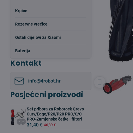
Krpice
Rezervne vrećice
Ostali dijelovi za Xiaomi
Baterija
Kontakt
info​@4robot​.hr
Posjećeni proizvodi
Set pribora za Roborock Qrevo
Curv/Edge/P20/P20 PRO/C/C
PRO-Zamjenske četke i filteri
31,40 €
46,89 €