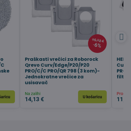
15,12 €
6%
vo
Praškasti vrećici za Roborock
HEPA 
/C
Qrevo Curv/Edge/P20/P20
Curv
nske
PRO/C/C PRO/QR 798 (3 kom)-
PRO (
Jednokratne vrećice za
filter
usisavač
Na zalihi
Prodan
šaricu
U košaricu
14,13 €
11,08