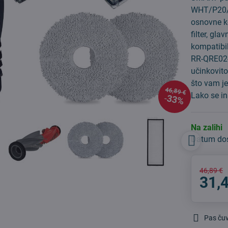
WHT/P20/P
osnovne k
filter, gl
kompatibi
RR-QRE02
učinkovito
što vam je
46,89 €
Lako se in
33%
Na zalihi
Datum do
46,89 €
31,
Pas ču