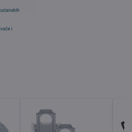
 kućanskih
vače i