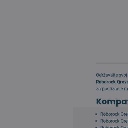
Održavajte svo
Roborock Qrev
za postizanje 
Kompati
Roborock Qr
Roborock Qr
Roborock Qre