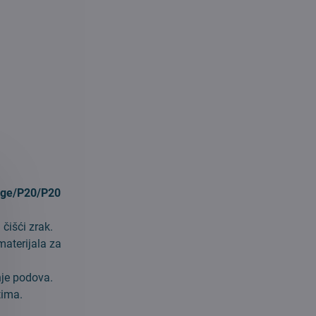
dge/P20/P20
 čišći zrak.
materijala za
nje podova.
tima.