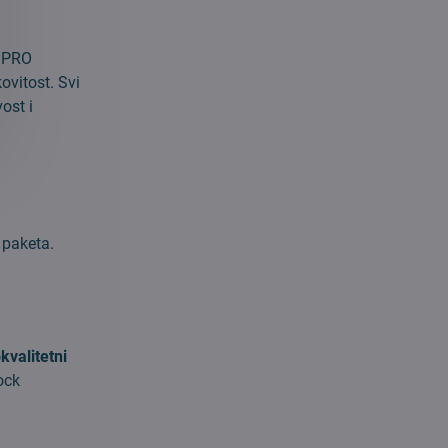
C PRO
ovitost. Svi
ost i
 paketa.
kvalitetni
ock