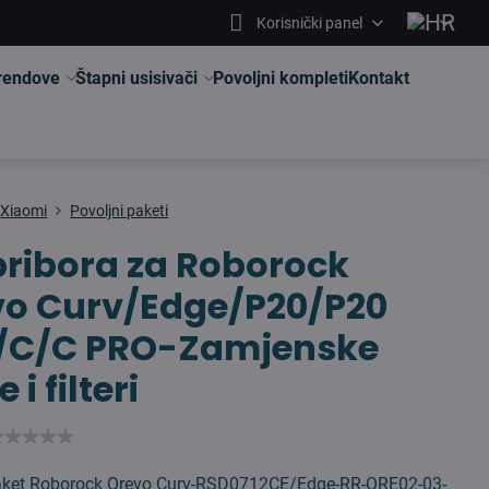
Korisnički panel
brendove
Štapni usisivači
Povoljni kompleti
Kontakt
Xiaomi
Povoljni paketi
pribora za Roborock
vo Curv/Edge/P20/P20
/C/C PRO-Zamjenske
 i filteri
ket Roborock Qrevo Curv-RSD0712CE/Edge-RR-QRE02-03-