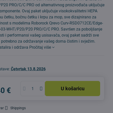
20 PRO/C/C PRO od alternativnog proizvođača uključuje
omponente. Ovaj paket uključuje visokokvalitetni HEPA
avnu četku, bočnu četku i krpu za mop, sve dizajnirano za
lnost s modelima Roborock Qrevo Curv-RSD0712CE/Edge-
-03-WHT/P20/P20 PRO/C/C PRO. Savršen za poboljšanje
sti i performansi vašeg usisavača, ovaj paket sadrži sve
 potrebno za održavanje vašeg doma čistim i svježim.
stalira i održava
Pročitaj više
stave:
Četvrtak
13.8.2026
U košaricu
40 €
var
Shippings