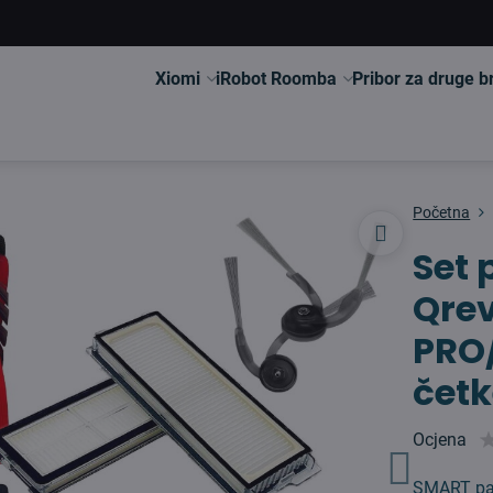
Xiomi
iRobot Roomba
Pribor za druge 
Početna
Set 
Qre
PRO
četke
Ocjena
SMART pa