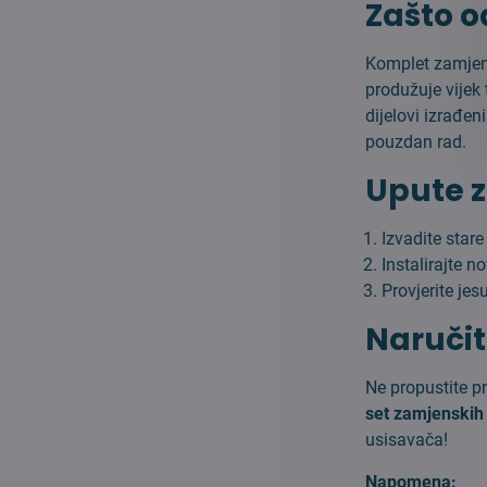
Zašto o
Komplet zamjen
produžuje vijek
dijelovi izrađen
pouzdan rad.
Upute z
Izvadite stare
Instalirajte n
Provjerite jes
Naručit
Ne propustite p
set zamjenskih 
usisavača!
Napomena: