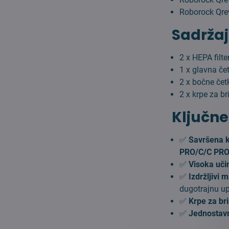
Roborock Qr
Sadržaj
2 x HEPA filte
1 x glavna če
2 x bočne čet
2 x krpe za br
Ključne
✅
Savršena k
PRO/C/C PR
✅
Visoka uči
✅
Izdržljivi m
dugotrajnu u
✅
Krpe za br
✅
Jednostavn