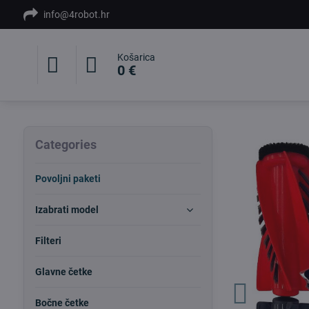
info@4robot.hr
Košarica
0 €
Categories
Povoljni paketi
Izabrati model
Filteri
Glavne četke
Bočne četke