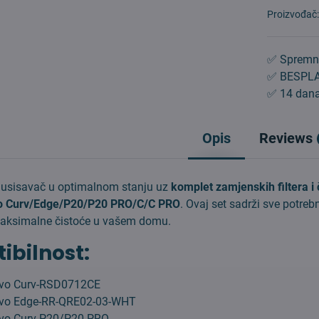
Proizvođač
✅ Spremn
✅ BESPLA
✅ 14 dana
Opis
Reviews
j usisavač u optimalnom stanju uz
komplet zamjenskih filtera i 
o Curv/Edge/P20/P20 PRO/C/C PRO
. Ovaj set sadrži sve potre
maksimalne čistoće u vašem domu.
bilnost:
evo Curv-RSD0712CE
evo Edge-RR-QRE02-03-WHT
vo Curv P20/P20 PRO