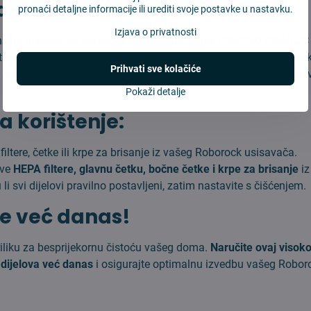
dabrati ovaj set?
pronaći detaljne informacije ili urediti svoje postavke u nastavku.
Izjava o privatnosti
skih dijelova za Roborock Qrevo Curv/Edge/P20/P20 PRO/C/
 trajanja vašeg usisavača i osigurava njegovu maksimalnu učink
Prihvati sve kolačiće
i su od visokokvalitetnih materijala, što jamči dugotrajnu izdržljiv
Pokaži detalje
a korištenje:
 filtere, četke ili krpe za brisanje iz vašeg Roborock usisavača.
ove
HEPA filtere, glavnu četku, bočne četke i krpe za brisanje
iz
u li svi dijelovi pravilno postavljeni, zatim nastavite s čišćenjem.
e već danas!
riliku za besprijekornu čistoću vašeg doma.
Naručite ovaj visoko
dijelova već danas
i osigurajte optimalnu izvedbu vašeg Robor