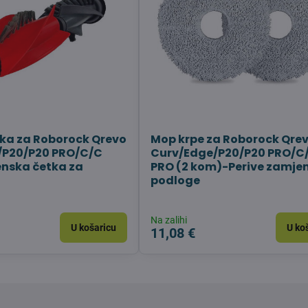
ka za Roborock Qrevo
Mop krpe za Roborock Qre
/P20/P20 PRO/C/C
Curv/Edge/P20/P20 PRO/C
nska četka za
PRO (2 kom)-Perive zamje
podloge
Na zalihi
U košaricu
U ko
11,08 €