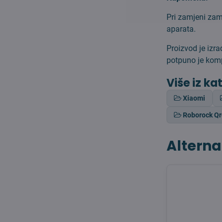
Pri zamjeni zam
aparata.
Proizvod je izr
potpuno je komp
Više iz ka
Xiaomi
Roborock Q
Alterna