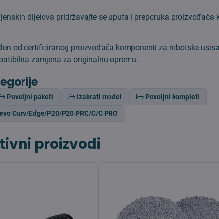
jenskih dijelova pridržavajte se uputa i preporuka proizvođača
ađen od certificiranog proizvođača komponenti za robotske usisa
atibilna zamjena za originalnu opremu.
tegorije
Povoljni paketi
Izabrati model
Povoljni kompleti
revo Curv/Edge/P20/P20 PRO/C/C PRO
tivni proizvodi