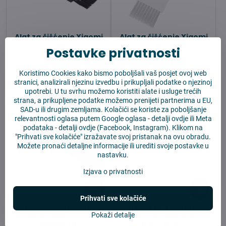
Alat za čišćenje Xiaomi
Alat za čišćenje Xiaomi
- black
- white
Postavke privatnosti
Na zalihi
Na zalihi
3,04 €
3,04 €
Koristimo Cookies kako bismo poboljšali vaš posjet ovoj web
stranici, analizirali njezinu izvedbu i prikupljali podatke o njezinoj
U košaricu
U košaricu
upotrebi. U tu svrhu možemo koristiti alate i usluge trećih
strana, a prikupljene podatke možemo prenijeti partnerima u EU,
SAD-u ili drugim zemljama. Kolačići se koriste za poboljšanje
relevantnosti oglasa putem Google oglasa -
detalji ovdje
ili Meta
podataka -
detalji ovdje
(Facebook, Instagram). Klikom na
"Prihvati sve kolačiće" izražavate svoj pristanak na ovu obradu.
Možete pronaći detaljne informacije ili urediti svoje postavke u
nastavku.
Izjava o privatnosti
16%
8%
Prihvati sve kolačiće
Posudica vode za
Krpice za Xiaomi Mi
Xiaomi Mop 2 Ultra /
Robot Vacuum Mop 2
Pokaži detalje
Xiaomi X10
Ultra 2kom.