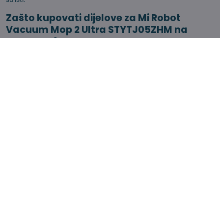
Zašto kupovati dijelove za Mi Robot
Vacuum Mop 2 Ultra STYTJ05ZHM na
4robot.hr?
Mi smo specijalist za rezervne dijelove usisivača —
najširi asortiman
u Hrvatskoj
,
cijene 40 % niže
nego original,
dostava do 24 sata
.
Pozitivne recenzije zadovoljnih kupaca.
Kontakt
info​@4robot​.hr
Newsletter