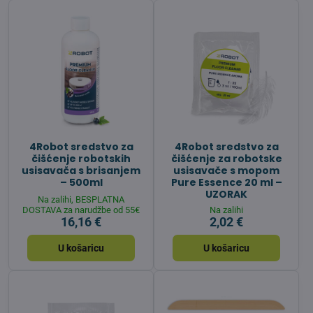
4Robot sredstvo za
4Robot sredstvo za
čišćenje robotskih
čišćenje za robotske
usisavača s brisanjem
usisavače s mopom
– 500ml
Pure Essence 20 ml –
UZORAK
Na zalihi, BESPLATNA
DOSTAVA za narudžbe od 55€
Na zalihi
16,16 €
2,02 €
U košaricu
U košaricu