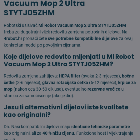
Vacuum Mop 2 Ultra
STYTJ05ZHM
Robotski usisivač
Mi Robot Vacuum Mop 2 Ultra STYTJ05ZHM
treba za dugotrajni vijek redovitu zamjenu potrošnih dijelova. Na
4robot.hr
pronaći ćete
sve potrebne kompatibilne dijelove
za ovaj
konkretan model po povoljnim cijenama.
Koje dijelove redovito mijenjati u Mi Robot
Vacuum Mop 2 Ultra STYTJ05ZHM?
Redovita zamjena zahtijeva:
HEPA filter
(svaka 2-3 mjeseca),
bočne
četke
(3-6 mjeseci),
glavna rotacijska četka
(6-12 mjeseci),
krpice za
mop
(nakon cca 30-50 ciklusa), eventualno
rezervne vrećice
u
stanicu za samočišćenje (ako je dio).
Jesu li alternativni dijelovi iste kvalitete
kao originalni?
Da. Naši kompatibilni dijelovi imaju
identične tehničke parametre
kao originalni, ali za
40 % nižu cijenu
. Funkcionalnost i vijek trajanja
su isti.