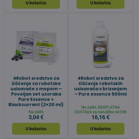
U košaricu
U košaricu
4Robot sredstvo za
4Robot sredstvo za
čišćenje za robotske
čišćenje robotskih
usisavače s mopom –
usisavača s brisanjem
Povoljan set uzoraka
– Pure essence 500ml
Pure Essence +
Blackcurrant (2×20 ml)
Na zalihi, BESPLATNA
Na zalihi
DOSTAVA za narudžbe od 55€
3,04 €
16,16 €
U košaricu
U košaricu