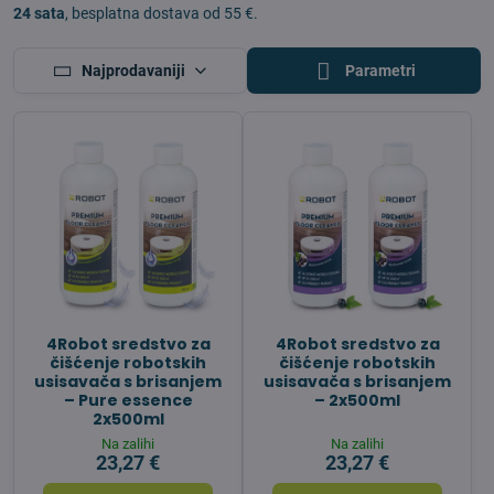
24 sata
, besplatna dostava od 55 €.
Najprodavaniji
Parametri
4Robot sredstvo za
4Robot sredstvo za
čišćenje robotskih
čišćenje robotskih
usisavača s brisanjem
usisavača s brisanjem
– Pure essence
– 2x500ml
2x500ml
Na zalihi
Na zalihi
23,27 €
23,27 €