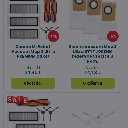
14%
6%
Xiaomi Mi Robot
Xiaomi Vacuum Mop 2
Vacuum Mop 2 Ultra
Ultra STYTJ05ZHM
PREMIUM paket
rezervne vrećice 3
kom.
Na zalihi
Na zalihi
31,40 €
14,13 €
U košaricu
U košaricu