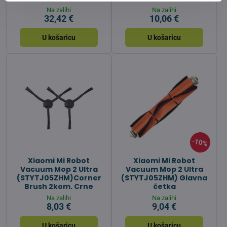
Na zalihi
Na zalihi
32,42 €
10,06 €
U košaricu
U košaricu
10%
Xiaomi Mi Robot
Xiaomi Mi Robot
Vacuum Mop 2 Ultra
Vacuum Mop 2 Ultra
(STYTJ05ZHM)Corner
(STYTJ05ZHM) Glavna
Brush 2kom. Crne
četka
Na zalihi
Na zalihi
8,03 €
9,04 €
U košaricu
U košaricu