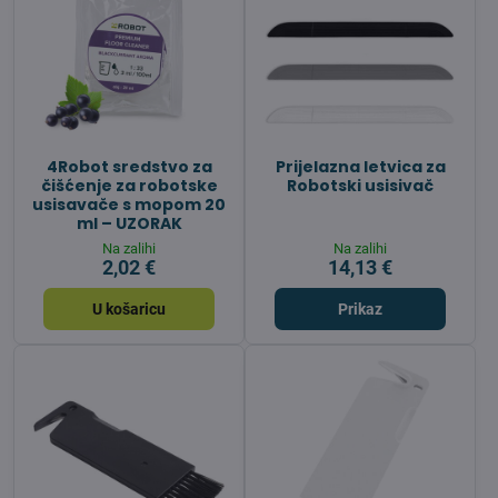
4Robot sredstvo za
Prijelazna letvica za
čišćenje za robotske
Robotski usisivač
usisavače s mopom 20
ml – UZORAK
Na zalihi
Na zalihi
2,02 €
14,13 €
U košaricu
Prikaz