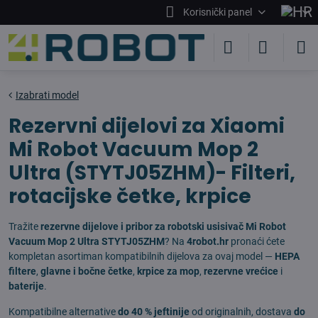
Korisnički panel
Izabrati model
Rezervni dijelovi za Xiaomi
Mi Robot Vacuum Mop 2
Ultra (STYTJ05ZHM)- Filteri,
rotacijske četke, krpice
Tražite
rezervne dijelove i pribor za robotski usisivač Mi Robot
Vacuum Mop 2 Ultra STYTJ05ZHM
? Na
4robot.hr
pronaći ćete
kompletan asortiman kompatibilnih dijelova za ovaj model —
HEPA
filtere
,
glavne i bočne četke
,
krpice za mop
,
rezervne vrećice
i
baterije
.
Kompatibilne alternative
do 40 % jeftinije
od originalnih, dostava
do