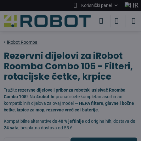
Korisnički panel
iRobot Roomba
Rezervni dijelovi za iRobot
Roomba Combo 105 - Filteri,
rotacijske četke, krpice
Tražite
rezervne dijelove i pribor za robotski usisivač Roomba
Combo 105
? Na
4robot.hr
pronaći ćete kompletan asortiman
kompatibilnih dijelova za ovaj model —
HEPA filtere
,
glavne i bočne
četke
,
krpice za mop
,
rezervne vrećice
i
baterije
.
Kompatibilne alternative
do 40 % jeftinije
od originalnih, dostava
do
24 sata
, besplatna dostava od 55 €.