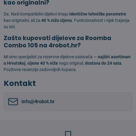
kao originalni?
Da. Naši kompatibilni dijelovi imaju
identične tehničke parametre
kao originalni, ali za
40 % nižu cijenu
. Funkcionalnost i vijek trajanja
su isti.
Zašto kupovati dijelove za Roomba
Combo 105 na 4robot.hr?
Mi smo specijalist za rezervne dijelove usisivača —
najširi asortiman
u Hrvatskoj
,
cijene 40 % niže
nego original,
dostava do 24 sata
.
Pozitivne recenzije zadovoljnih kupaca.
Kontakt
info​@4robot​.hr