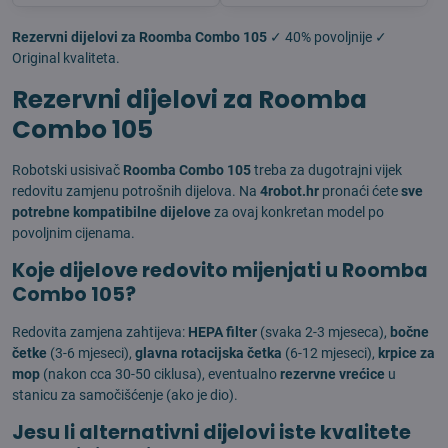
Rezervni dijelovi za Roomba Combo 105
✓ 40% povoljnije ✓
Original kvaliteta.
Rezervni dijelovi za Roomba
Combo 105
Robotski usisivač
Roomba Combo 105
treba za dugotrajni vijek
redovitu zamjenu potrošnih dijelova. Na
4robot.hr
pronaći ćete
sve
potrebne kompatibilne dijelove
za ovaj konkretan model po
povoljnim cijenama.
Koje dijelove redovito mijenjati u Roomba
Combo 105?
Redovita zamjena zahtijeva:
HEPA filter
(svaka 2-3 mjeseca),
bočne
četke
(3-6 mjeseci),
glavna rotacijska četka
(6-12 mjeseci),
krpice za
mop
(nakon cca 30-50 ciklusa), eventualno
rezervne vrećice
u
stanicu za samočišćenje (ako je dio).
Jesu li alternativni dijelovi iste kvalitete