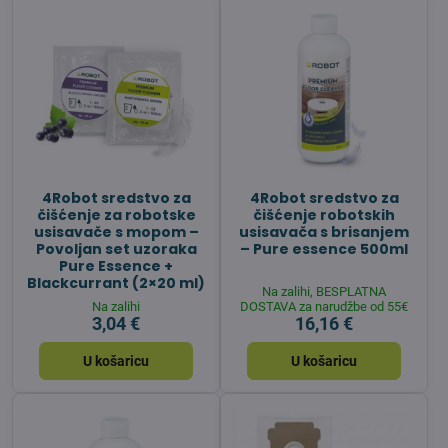
4Robot sredstvo za
4Robot sredstvo za
čišćenje za robotske
čišćenje robotskih
usisavače s mopom –
usisavača s brisanjem
Povoljan set uzoraka
– Pure essence 500ml
Pure Essence +
Blackcurrant (2×20 ml)
Na zalihi, BESPLATNA
Na zalihi
DOSTAVA za narudžbe od 55€
3,04 €
16,16 €
U košaricu
U košaricu