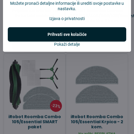
Možete pronaći detaljne informacije ili urediti svoje postavke u
nastavku.
Prijelazna letvica za
iRobot Roomba Combo
Robotski usisivač
705/505/405/205/105/Essent
Izjava o privatnosti
Bočna četka 2 kom.
Na zalihi
Na zalihi
14,13 €
11,08 €
Prihvati sve kolačiće
Prikaz
U košaricu
Pokaži detalje
23%
iRobot Roomba Combo
iRobot Roomba Combo
105/Essential SMART
105/Essential Krpica - 2
paket
kom.
Na zalihi, BESPLATNA