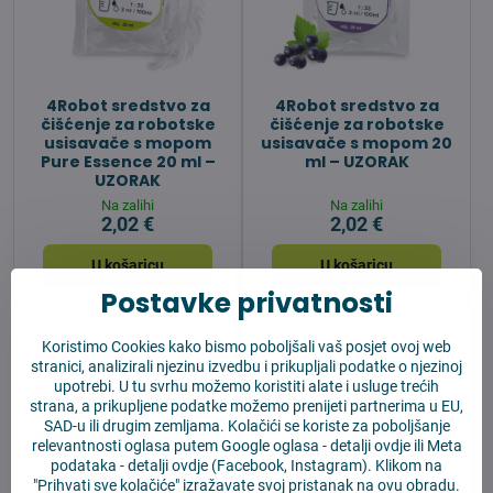
4Robot sredstvo za
4Robot sredstvo za
čišćenje za robotske
čišćenje za robotske
usisavače s mopom
usisavače s mopom 20
Pure Essence 20 ml –
ml – UZORAK
UZORAK
Na zalihi
Na zalihi
2,02 €
2,02 €
U košaricu
U košaricu
Postavke privatnosti
Koristimo Cookies kako bismo poboljšali vaš posjet ovoj web
stranici, analizirali njezinu izvedbu i prikupljali podatke o njezinoj
upotrebi. U tu svrhu možemo koristiti alate i usluge trećih
strana, a prikupljene podatke možemo prenijeti partnerima u EU,
SAD-u ili drugim zemljama. Kolačići se koriste za poboljšanje
relevantnosti oglasa putem Google oglasa -
detalji ovdje
ili Meta
podataka -
detalji ovdje
(Facebook, Instagram). Klikom na
"Prihvati sve kolačiće" izražavate svoj pristanak na ovu obradu.