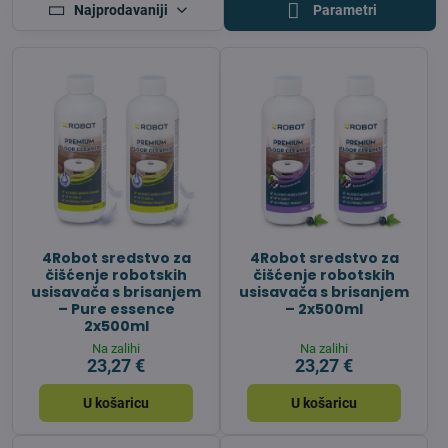
Najprodavaniji
Parametri
4Robot sredstvo za
4Robot sredstvo za
čišćenje robotskih
čišćenje robotskih
usisavača s brisanjem
usisavača s brisanjem
– Pure essence
– 2x500ml
2x500ml
Na zalihi
Na zalihi
23,27 €
23,27 €
U košaricu
U košaricu