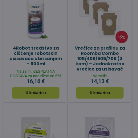
6%
4Robot sredstvo za
Vrećice za prašinu za
čišćenje robotskih
Roomba Combo
usisavača s brisanjem
105/405/505/705 (3
– 500ml
kom) – Jednokratne
vrećice za usisavač
Na zalihi, BESPLATNA
DOSTAVA za narudžbe od 55€
Na zalihi
16,16 €
14,13 €
U košaricu
U košaricu