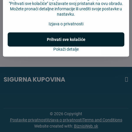
"Prihvati sve kolačiće" izražavate svoj pristanak na ovu obradu.
Možete pronaći detaljne informacije ili urediti svoje postavke u
nastavku.
Newsletter
Izjava o privatnosti
Pretplatite se na naš newsletter:
Prihvati sve kolačiće
Pretplati
Pokaži detalje
se
SIGURNA KUPOVINA
©
2026
Copyright
Postavke privatnosti
Izjava o privatnosti
Terms and Conditions
Website created with:
BiznisWeb.sk