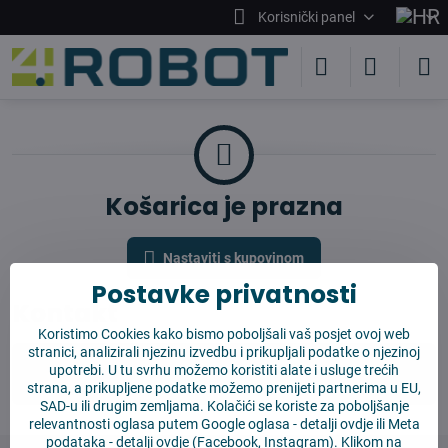
Korisnički panel
Košarica je prazna
Nastaviti s kupovinom
Postavke privatnosti
Kontakt
Koristimo Cookies kako bismo poboljšali vaš posjet ovoj web
stranici, analizirali njezinu izvedbu i prikupljali podatke o njezinoj
upotrebi. U tu svrhu možemo koristiti alate i usluge trećih
info​@4robot​.hr
strana, a prikupljene podatke možemo prenijeti partnerima u EU,
SAD-u ili drugim zemljama. Kolačići se koriste za poboljšanje
relevantnosti oglasa putem Google oglasa -
detalji ovdje
ili Meta
podataka -
detalji ovdje
(Facebook, Instagram). Klikom na