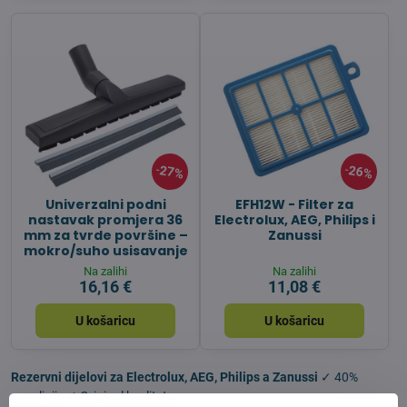
27%
26%
Univerzalni podni
EFH12W - Filter za
nastavak promjera 36
Electrolux, AEG, Philips i
mm za tvrde površine –
Zanussi
mokro/suho usisavanje
Na zalihi
Na zalihi
16,16 €
11,08 €
U košaricu
U košaricu
Rezervni dijelovi za Electrolux, AEG, Philips a Zanussi
✓ 40%
povoljnije ✓ Original kvaliteta.