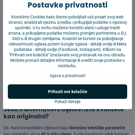
Postavke privatnosti
Rezervni dijelovi za Electrolux,
AEG, Philips a Zanussi
Koristimo Cookies kako bismo poboljšali vaš posjet ovoj web
stranici, analizirali njezinu izvedbu i prikupljali podatke o njezinoj
upotrebi. U tu svrhu možemo koristiti alate i usluge trećih
Robotski usisivač
Electrolux, AEG, Philips a Zanussi
treba za
strana, a prikupljene podatke možemo prenijeti partnerima u EU,
dugotrajni vijek redovitu zamjenu potrošnih dijelova. Na
4robot.hr
SAD-u ili drugim zemljama. Kolačići se koriste za poboljšanje
pronaći ćete
sve potrebne kompatibilne dijelove
za ovaj konkretan
relevantnosti oglasa putem Google oglasa -
detalji ovdje
ili Meta
model po povoljnim cijenama.
podataka -
detalji ovdje
(Facebook, Instagram). Klikom na
"Prihvati sve kolačiće" izražavate svoj pristanak na ovu obradu.
Koje dijelove redovito mijenjati u
Možete pronaći detaljne informacije ili urediti svoje postavke u
nastavku.
Electrolux, AEG, Philips a Zanussi?
Izjava o privatnosti
Redovita zamjena zahtijeva:
HEPA filter
(svaka 2-3 mjeseca),
bočne
četke
(3-6 mjeseci),
glavna rotacijska četka
(6-12 mjeseci),
krpice za
Prihvati sve kolačiće
mop
(nakon cca 30-50 ciklusa), eventualno
rezervne vrećice
u
stanicu za samočišćenje (ako je dio).
Pokaži detalje
Jesu li alternativni dijelovi iste kvalitete
kao originalni?
Da. Naši kompatibilni dijelovi imaju
identične tehničke parametre
kao originalni, ali za
40 % nižu cijenu
. Funkcionalnost i vijek trajanja