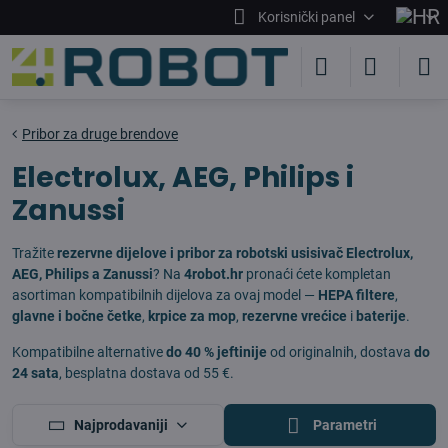
Korisnički panel
Pribor za druge brendove
Electrolux, AEG, Philips i
Zanussi
Tražite
rezervne dijelove i pribor za robotski usisivač Electrolux,
AEG, Philips a Zanussi
? Na
4robot.hr
pronaći ćete kompletan
asortiman kompatibilnih dijelova za ovaj model —
HEPA filtere
,
glavne i bočne četke
,
krpice za mop
,
rezervne vrećice
i
baterije
.
Kompatibilne alternative
do 40 % jeftinije
od originalnih, dostava
do
24 sata
, besplatna dostava od 55 €.
Najprodavaniji
Parametri