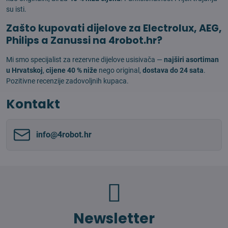
su isti.
Zašto kupovati dijelove za Electrolux, AEG,
Philips a Zanussi na 4robot.hr?
Mi smo specijalist za rezervne dijelove usisivača —
najširi asortiman
u Hrvatskoj
,
cijene 40 % niže
nego original,
dostava do 24 sata
.
Pozitivne recenzije zadovoljnih kupaca.
Kontakt
info​@4robot​.hr
Newsletter