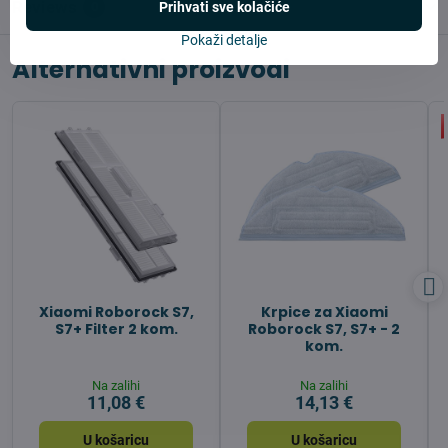
Reviews
Prihvati sve kolačiće
0
Pokaži detalje
Alternativni proizvodi
Xiaomi Roborock S7,
Krpice za Xiaomi
S7+ Filter 2 kom.
Roborock S7, S7+ - 2
kom.
Na zalihi
Na zalihi
11,08 €
14,13 €
U košaricu
U košaricu