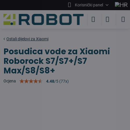
Korisnički panel
Ostali dijelovi za Xiaomi
Posudica vode za Xiaomi
Roborock S7/S7+/S7
Max/S8/S8+
Ocjena
4.48
/
5
(
77
x)