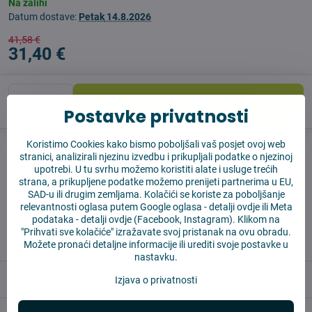
Na zalihi
Datum dostave:
Petak
14.8.2026
41,58 €
31,40 €
U košaricu
Postavke privatnosti
Koristimo Cookies kako bismo poboljšali vaš posjet ovoj web
Pas čuvar
Shippings
stranici, analizirali njezinu izvedbu i prikupljali podatke o njezinoj
upotrebi. U tu svrhu možemo koristiti alate i usluge trećih
Proizvođač:
Vysajto.sk
strana, a prikupljene podatke možemo prenijeti partnerima u EU,
SAD-u ili drugim zemljama. Kolačići se koriste za poboljšanje
relevantnosti oglasa putem Google oglasa -
detalji ovdje
ili Meta
✅ Spremno za slanje odmah
podataka -
detalji ovdje
(Facebook, Instagram). Klikom na
✅ BESPLATNA dostava iznad 55 EUR
"Prihvati sve kolačiće" izražavate svoj pristanak na ovu obradu.
✅ 14 dana za povrat robe
Možete pronaći detaljne informacije ili urediti svoje postavke u
nastavku.
Opis
Izjava o privatnosti