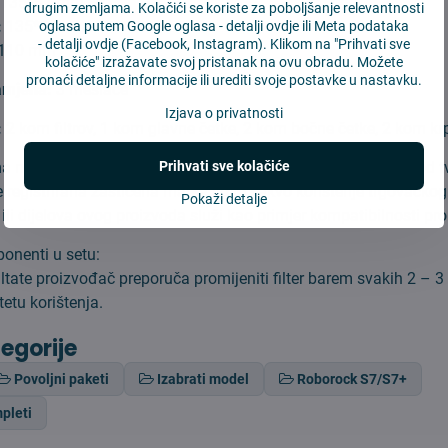
135*57 mm
drugim zemljama. Kolačići se koriste za poboljšanje relevantnosti
:
135*65 mm
oglasa putem Google oglasa -
detalji ovdje
ili Meta podataka
-
detalji ovdje
(Facebook, Instagram). Klikom na "Prihvati sve
110 mm
kolačiće" izražavate svoj pristanak na ovu obradu. Možete
pronaći detaljne informacije ili urediti svoje postavke u nastavku.
amjena:
3 mesiace
Izjava o privatnosti
:
2 kom filtrov, 1 kom glavne četke, 2 kom bočne četke, 2 kom kr
 nije originalan proizvod Xiaomi te za nju ne važi jamstvo od t
Prihvati sve kolačiće
 registrirana zaštićena marka i bilo kakvo korištenje trgovačko
Pokaži detalje
ili dijelova ovog proizvoda služi kao primjer kompatibilnosti pr
onenti u setu:
ltate proizvođač preporuča promijeniti filter barem svakih 2 – 3
tetu korištenja.
tegorije
Povoljni paketi
Izabrati model
Roborock S7/S7+
pleti