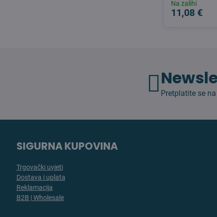
Na zalihi
11,08 €
Newsle
Pretplatite se na
SIGURNA KUPOVINA
Trgovački uvjeti
Dostava i uplata
Reklamacija
B2B | Wholesale