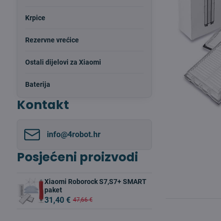
Krpice
Rezervne vrećice
Ostali dijelovi za Xiaomi
Baterija
Kontakt
info​@4robot​.hr
Posjećeni proizvodi
Xiaomi Roborock S7,S7+ SMART
paket
31,40 €
47,66 €