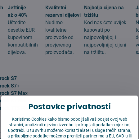
ih
Jeftinije
Kvalitetni
Najbolja cijena na
J
až o 40%
rezervni dijelovi
tržištu
b
Uštedite
Nudimo
Kod nas ćete uvijek
N
desetke EUR
kvalitetne
kupovati po
t
kupovinom
proizvode od
najpovoljnijoj i
d
g
kompatibilnih
provjerenog
najpovoljnijoj cijeni
v
dijelova.
proizvođača.
na tržištu.
s
:
rock S7
rock S7+
rock S7 Max
rock S7 Maxv
Postavke privatnosti
rock T7S Plus
Koristimo Cookies kako bismo poboljšali vaš posjet ovoj web
stranici, analizirali njezinu izvedbu i prikupljali podatke o njezinoj
upotrebi. U tu svrhu možemo koristiti alate i usluge trećih strana,
:
195*35 mm
a prikupljene podatke možemo prenijeti partnerima u EU, SAD-u ili