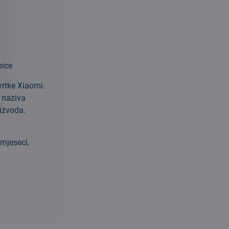
pice
vrtke Xiaomi.
g naziva
oizvoda.
 mjeseci,