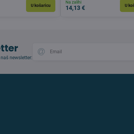
Na zalihi
U košaricu
U ko
14,13 €
tter
 naš newsletter: