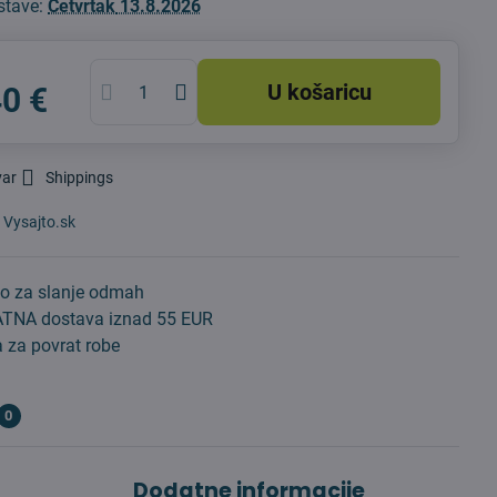
stave:
Četvrtak
13.8.2026
U košaricu
40 €
var
Shippings
:
Vysajto.sk
o za slanje odmah
TNA dostava iznad 55 EUR
 za povrat robe
0
Dodatne informacije