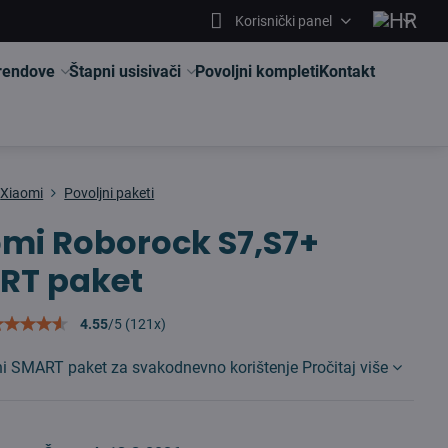
Korisnički panel
brendove
Štapni usisivači
Povoljni kompleti
Kontakt
Xiaomi
Povoljni paketi
mi Roborock S7,S7+
RT paket
4.55
/
5
(
121
x)
vni SMART paket za svakodnevno korištenje
Pročitaj više