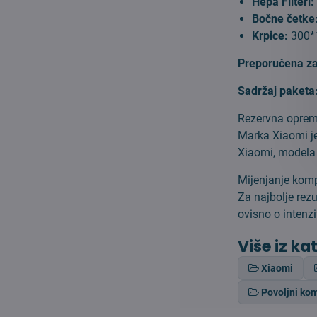
Hepa Filteri:
Bočne četke
Krpice:
300*
Preporučena z
Sadržaj paketa
Rezervna oprema
Marka Xiaomi je
Xiaomi, modela 
Mijenjanje komp
Za najbolje rezu
ovisno o intenzi
Više iz ka
Xiaomi
Povoljni kom