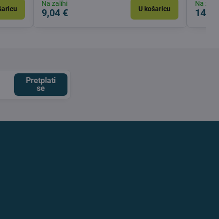
Na zalihi
Na zalih
šaricu
U košaricu
9,04 €
14,13
Pretplati
se