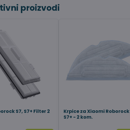
tivni proizvodi
rock S7, S7+ Filter 2
Krpice za Xiaomi Roborock 
S7+ - 2 kom.