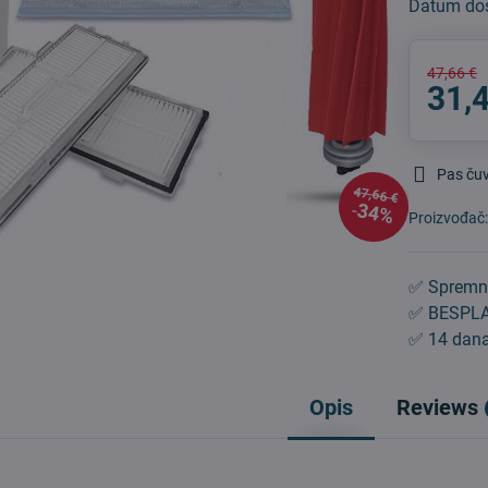
Datum do
47,66 €
31,
Pas ču
47,66 €
34%
Proizvođač
✅ Spremn
✅ BESPLA
✅ 14 dana
Opis
Reviews