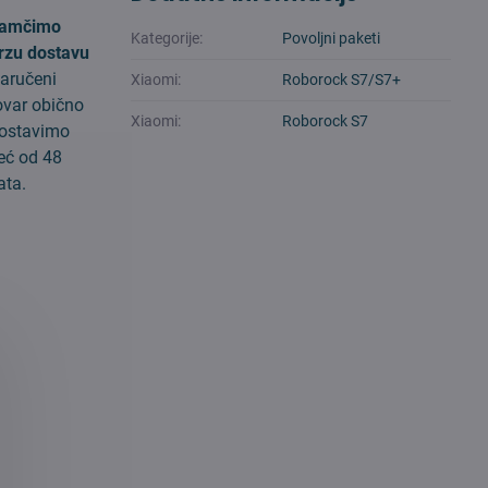
amčimo
Kategorije:
Povoljni paketi
rzu dostavu
aručeni
Xiaomi:
Roborock S7/S7+
ovar obično
Xiaomi:
Roborock S7
ostavimo
eć od 48
ata.