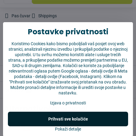
Pas čuvar
Shippings
Proizvođač:
Vysajto.sk
Postavke privatnosti
✅ Spremno za slanje odmah
Koristimo Cookies kako bismo poboljšali vaš posjet ovoj web
stranici, analizirali njezinu izvedbu i prikupljali podatke o njezinoj
✅ BESPLATNA dostava iznad 55 EUR
upotrebi. U tu svrhu možemo koristiti alate i usluge trećih
✅ 14 dana za povrat robe
strana, a prikupljene podatke možemo prenijeti partnerima u EU,
SAD-u ili drugim zemljama. Kolačići se koriste za poboljšanje
relevantnosti oglasa putem Google oglasa -
detalji ovdje
ili Meta
Opis
podataka -
detalji ovdje
(Facebook, Instagram). Klikom na
"Prihvati sve kolačiće" izražavate svoj pristanak na ovu obradu.
Možete pronaći detaljne informacije ili urediti svoje postavke u
Reviews
0
nastavku.
Izjava o privatnosti
Alternativni proizvodi
Prihvati sve kolačiće
Pokaži detalje