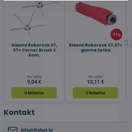
21%
Xiaomi Roborock S7,
Xiaomi Roborock S7,S7+
S7+ Corner Brush 2
glavna četka
kom.
Na zalihi
Na zalihi
9,04 €
13,11 €
U košaricu
U košaricu
Kontakt
info​@4robot​.hr