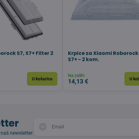
rock S7, S7+ Filter 2
Krpice za Xiaomi Roborock 
S7+ - 2 kom.
Na zalihi
U košaricu
U ko
14,13 €
tter
 naš newsletter: