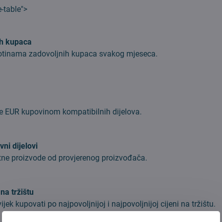
-table">
ih kupaca
stotinama zadovoljnih kupaca svakog mjeseca.
ke EUR kupovinom kompatibilnih dijelova.
vni dijelovi
tne proizvode od provjerenog proizvođača.
 na tržištu
jek kupovati po najpovoljnijoj i najpovoljnijoj cijeni na tržištu.