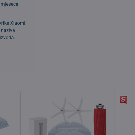
3 mjeseca
vrtke Xiaomi.
g naziva
oizvoda.