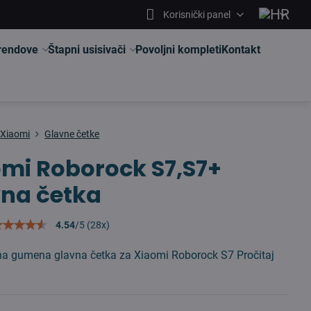
Korisnički panel
brendove
Štapni usisivači
Povoljni kompleti
Kontakt
Xiaomi
Glavne četke
mi Roborock S7,S7+
vna četka
4.54
/
5
(
28
x)
vna gumena glavna četka za Xiaomi Roborock S7
Pročitaj