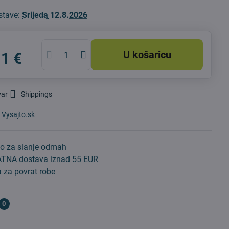
stave:
Srijeda
12.8.2026
U košaricu
11 €
var
Shippings
:
Vysajto.sk
o za slanje odmah
TNA dostava iznad 55 EUR
 za povrat robe
0