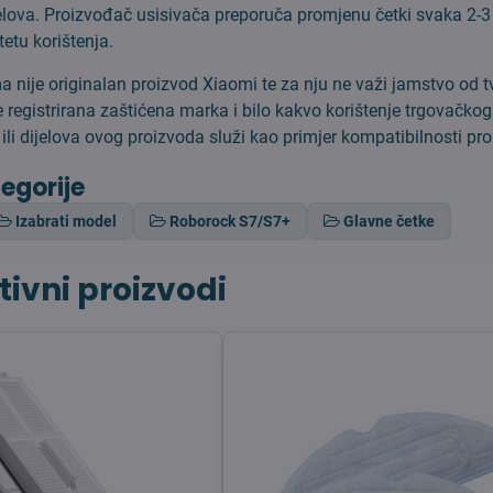
jelova. Proizvođač usisivača preporuča promjenu četki svaka 2-
tetu korištenja.
 nije originalan proizvod Xiaomi te za nju ne važi jamstvo od t
 registrirana zaštićena marka i bilo kakvo korištenje trgovačko
ili dijelova ovog proizvoda služi kao primjer kompatibilnosti pr
tegorije
Izabrati model
Roborock S7/S7+
Glavne četke
tivni proizvodi