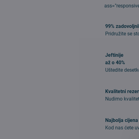
ass="responsive
99% zadovoljn
Pridružite se 
Jeftinije
až o 40%
Uštedite deset
Kvalitetni rezer
Nudimo kvalite
Najbolja cijena
Kod nas ćete uvi