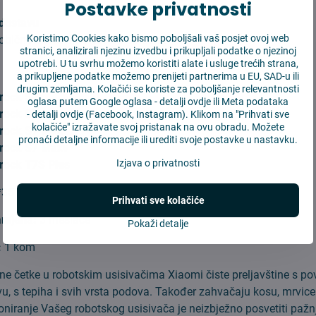
Postavke privatnosti
dostavu
Koristimo Cookies kako bismo poboljšali vaš posjet ovoj web
 obično dostavimo već od 48 sata.
stranici, analizirali njezinu izvedbu i prikupljali podatke o njezinoj
upotrebi. U tu svrhu možemo koristiti alate i usluge trećih strana,
:
a prikupljene podatke možemo prenijeti partnerima u EU, SAD-u ili
drugim zemljama. Kolačići se koriste za poboljšanje relevantnosti
rock S7
oglasa putem Google oglasa -
detalji ovdje
ili Meta podataka
rock S7+
-
detalji ovdje
(Facebook, Instagram). Klikom na "Prihvati sve
kolačiće" izražavate svoj pristanak na ovu obradu. Možete
rock S7 Max
pronaći detaljne informacije ili urediti svoje postavke u nastavku.
rock S7 Maxv
Izjava o privatnosti
rock T7S Plus
*35 mm
Prihvati sve kolačiće
amjena:
3 mesiace
Pokaži detalje
:
1 kom
čne četke u robotskim usisivačima Xiaomi čiste preljavštine s po
, s tepiha i svih vrsta podova. Također zahvačaju kosu, mrvice 
oniranje Vašeg robotskog usisivača je neizbježno posvetiti pažnj