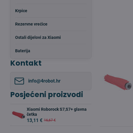
Krpice
Rezervne vrećice
Ostali dijelovi za Xiaomi
Baterija
Kontakt
info​@4robot​.hr
Posjećeni proizvodi
Xiaomi Roborock S7,S7+ glavna
četka
13,11 €
16,67 €