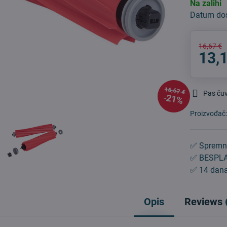
Na zalihi
Datum do
16,67 €
13,
16,67 €
Pas ču
21%
Proizvođač
✅ Spremn
✅ BESPLA
✅ 14 dana
Opis
Reviews