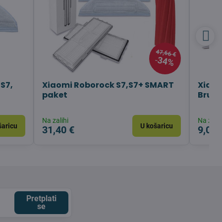
47,66 €
34%
S7,
Xiaomi Roborock S7,S7+ SMART
Xiaom
paket
Brush
Na zalihi
Na zalih
šaricu
U košaricu
31,40 €
9,04 
Pretplati
se