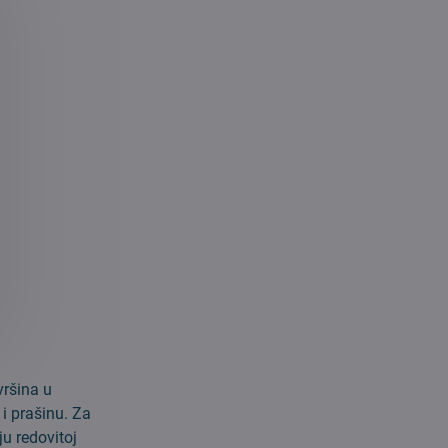
vršina u
i prašinu. Za
u redovitoj