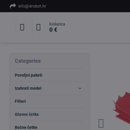
info@4robot.hr
Košarica
0 €
Categories
Povoljni paketi
Izabrati model
Filteri
Glavne četke
Bočne četke