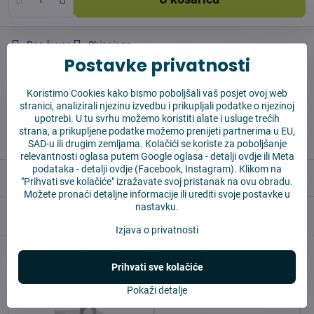
Pas čuvar
Shippings
Postavke privatnosti
Proizvođač:
Vysajto.sk
Koristimo Cookies kako bismo poboljšali vaš posjet ovoj web
stranici, analizirali njezinu izvedbu i prikupljali podatke o njezinoj
✅ Spremno za slanje odmah
upotrebi. U tu svrhu možemo koristiti alate i usluge trećih
✅ BESPLATNA dostava iznad 55 EUR
strana, a prikupljene podatke možemo prenijeti partnerima u EU,
✅ 14 dana za povrat robe
SAD-u ili drugim zemljama. Kolačići se koriste za poboljšanje
relevantnosti oglasa putem Google oglasa -
detalji ovdje
ili Meta
podataka -
detalji ovdje
(Facebook, Instagram). Klikom na
Opis
"Prihvati sve kolačiće" izražavate svoj pristanak na ovu obradu.
Možete pronaći detaljne informacije ili urediti svoje postavke u
nastavku.
Reviews
0
Izjava o privatnosti
Alternativni proizvodi
Prihvati sve kolačiće
Pokaži detalje