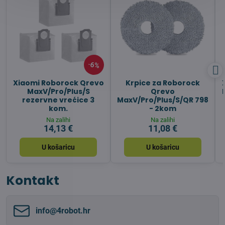
6%
Xiaomi Roborock Qrevo
Krpice za Roborock
MaxV/Pro/Plus/S
Qrevo
rezervne vrećice 3
MaxV/Pro/Plus/S/QR 798
kom.
- 2kom
Na zalihi
Na zalihi
14,13 €
11,08 €
U košaricu
U košaricu
Kontakt
info​@4robot​.hr