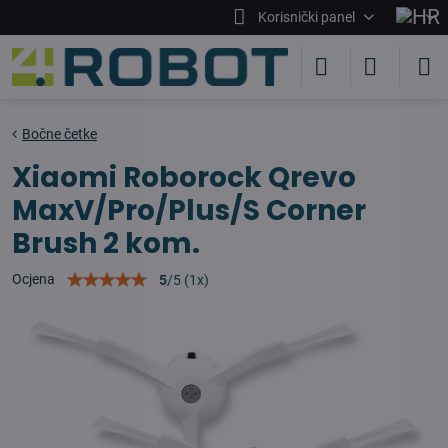
Korisnički panel
Bočne četke
Xiaomi Roborock Qrevo
MaxV/Pro/Plus/S Corner
Brush 2 kom.
Ocjena
5
/
5
(
1
x)