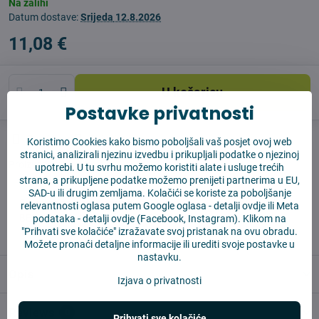
Na zalihi
Datum dostave:
Srijeda
12.8.2026
11,08 €
U košaricu
Postavke privatnosti
Pas čuvar
Shippings
Koristimo Cookies kako bismo poboljšali vaš posjet ovoj web
stranici, analizirali njezinu izvedbu i prikupljali podatke o njezinoj
Proizvođač:
Vysajto.sk
upotrebi. U tu svrhu možemo koristiti alate i usluge trećih
strana, a prikupljene podatke možemo prenijeti partnerima u EU,
SAD-u ili drugim zemljama. Kolačići se koriste za poboljšanje
✅ Spremno za slanje odmah
relevantnosti oglasa putem Google oglasa -
detalji ovdje
ili Meta
✅ BESPLATNA dostava iznad 55 EUR
podataka -
detalji ovdje
(Facebook, Instagram). Klikom na
"Prihvati sve kolačiće" izražavate svoj pristanak na ovu obradu.
✅ 14 dana za povrat robe
Možete pronaći detaljne informacije ili urediti svoje postavke u
nastavku.
Opis
Izjava o privatnosti
Reviews
0
Prihvati sve kolačiće