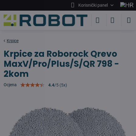
Korisnički panel
Krpice
Krpice za Roborock Qrevo
MaxV/Pro/Plus/S/QR 798 -
2kom
Ocjena
4.4
/
5
(
5
x)