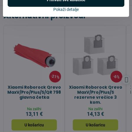
Pokaži detalje
Alternativni proizvodi
21%
6%
Xiaomi Roborock Qrevo
Xiaomi Roborock Qrevo
MaxV/Pro/Plus/S/QR 798
MaxV/Pro/Plus/S
glavna četka
rezervne vrećice 3
kom.
Na zalihi
Na zalihi
13,11 €
14,13 €
U košaricu
U košaricu