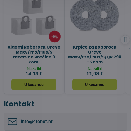
6%
Xiaomi Roborock Qrevo
Krpice za Roborock
MaxV/Pro/Plus/S
Qrevo
rezervne vrećice 3
MaxV/Pro/Plus/S/QR 798
kom.
- 2kom
Na zalihi
Na zalihi
14,13 €
11,08 €
U košaricu
U košaricu
Kontakt
info​@4robot​.hr