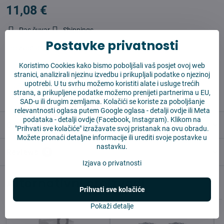
11,08 €
Pas čuvar
Shippings
Postavke privatnosti
Proizvođač:
Vysajto.sk
Koristimo Cookies kako bismo poboljšali vaš posjet ovoj web
stranici, analizirali njezinu izvedbu i prikupljali podatke o njezinoj
✅ Spremno za slanje odmah
upotrebi. U tu svrhu možemo koristiti alate i usluge trećih
✅ BESPLATNA dostava iznad 55 EUR
strana, a prikupljene podatke možemo prenijeti partnerima u EU,
✅ 14 dana za povrat robe
SAD-u ili drugim zemljama. Kolačići se koriste za poboljšanje
relevantnosti oglasa putem Google oglasa -
detalji ovdje
ili Meta
podataka -
detalji ovdje
(Facebook, Instagram). Klikom na
Opis
"Prihvati sve kolačiće" izražavate svoj pristanak na ovu obradu.
Možete pronaći detaljne informacije ili urediti svoje postavke u
nastavku.
Reviews
0
Izjava o privatnosti
Alternativni proizvodi
Prihvati sve kolačiće
Pokaži detalje