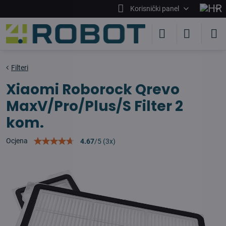
Korisnički panel
Filteri
Xiaomi Roborock Qrevo
MaxV/Pro/Plus/S Filter 2
kom.
Ocjena
4.67
/
5
(
3
x)