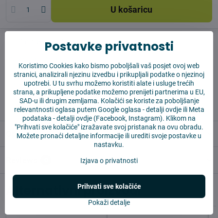
U košaricu
Pas čuvar
Shippings
Postavke privatnosti
Proizvođač:
Vysajto.sk
Koristimo Cookies kako bismo poboljšali vaš posjet ovoj web
stranici, analizirali njezinu izvedbu i prikupljali podatke o njezinoj
upotrebi. U tu svrhu možemo koristiti alate i usluge trećih
✅ Spremno za slanje odmah
strana, a prikupljene podatke možemo prenijeti partnerima u EU,
✅ BESPLATNA dostava iznad 55 EUR
SAD-u ili drugim zemljama. Kolačići se koriste za poboljšanje
✅ 14 dana za povrat robe
relevantnosti oglasa putem Google oglasa -
detalji ovdje
ili Meta
podataka -
detalji ovdje
(Facebook, Instagram). Klikom na
"Prihvati sve kolačiće" izražavate svoj pristanak na ovu obradu.
Opis
Možete pronaći detaljne informacije ili urediti svoje postavke u
nastavku.
Reviews
0
Izjava o privatnosti
Alternativni proizvodi
Prihvati sve kolačiće
Pokaži detalje