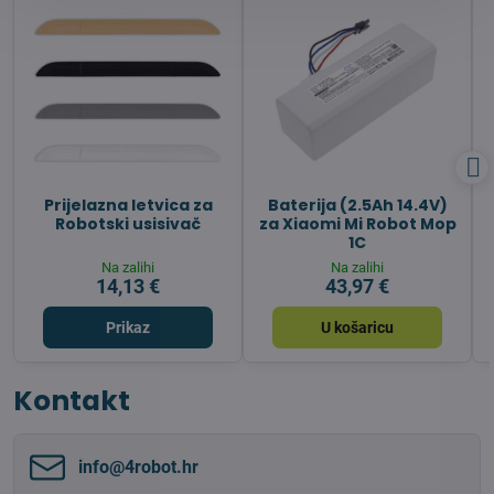
Prijelazna letvica za
Baterija (2.5Ah 14.4V)
Robotski usisivač
za Xiaomi Mi Robot Mop
1C
Na zalihi
Na zalihi
14,13 €
43,97 €
Prikaz
U košaricu
Kontakt
info​@4robot​.hr