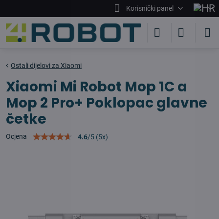
Korisnički panel
Ostali dijelovi za Xiaomi
Xiaomi Mi Robot Mop 1C a
Mop 2 Pro+ Poklopac glavne
četke
Ocjena
4.6
/
5
(
5
x)