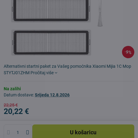
9%
Alternativni startni paket za Vašeg pomoćnika Xiaomi Mijia 1C Mop
STYTJ01ZHM
Pročitaj više
Na zalihi
Datum dostave:
Srijeda
12.8.2026
22,25 €
20,22 €
U košaricu