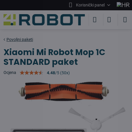
Korisnički panel
Povoljni paketi
Xiaomi Mi Robot Mop 1C
STANDARD paket
Ocjena
4.48
/
5
(
50
x)