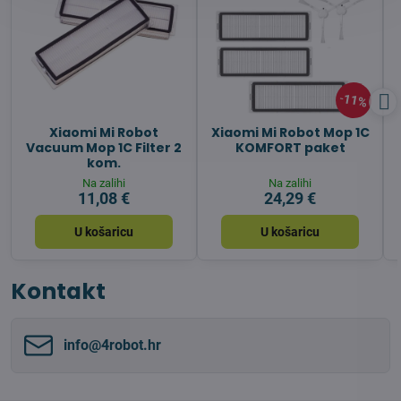
11%
Xiaomi Mi Robot
Xiaomi Mi Robot Mop 1C
Vacuum Mop 1C Filter 2
KOMFORT paket
kom.
Na zalihi
Na zalihi
11,08 €
24,29 €
U košaricu
U košaricu
Kontakt
info​@4robot​.hr