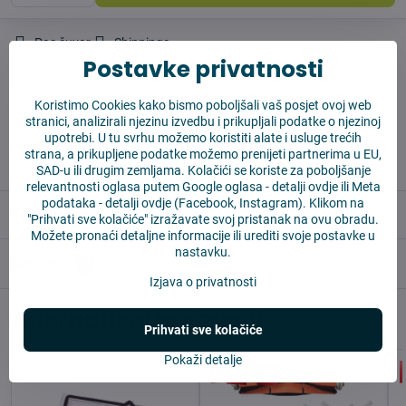
Pas čuvar
Shippings
Postavke privatnosti
Proizvođač:
Vysajto.sk
Koristimo Cookies kako bismo poboljšali vaš posjet ovoj web
stranici, analizirali njezinu izvedbu i prikupljali podatke o njezinoj
✅ Spremno za slanje odmah
upotrebi. U tu svrhu možemo koristiti alate i usluge trećih
✅ BESPLATNA dostava iznad 55 EUR
strana, a prikupljene podatke možemo prenijeti partnerima u EU,
✅ 14 dana za povrat robe
SAD-u ili drugim zemljama. Kolačići se koriste za poboljšanje
relevantnosti oglasa putem Google oglasa -
detalji ovdje
ili Meta
podataka -
detalji ovdje
(Facebook, Instagram). Klikom na
Opis
"Prihvati sve kolačiće" izražavate svoj pristanak na ovu obradu.
Možete pronaći detaljne informacije ili urediti svoje postavke u
nastavku.
Reviews
0
Izjava o privatnosti
Alternativni proizvodi
Prihvati sve kolačiće
Pokaži detalje