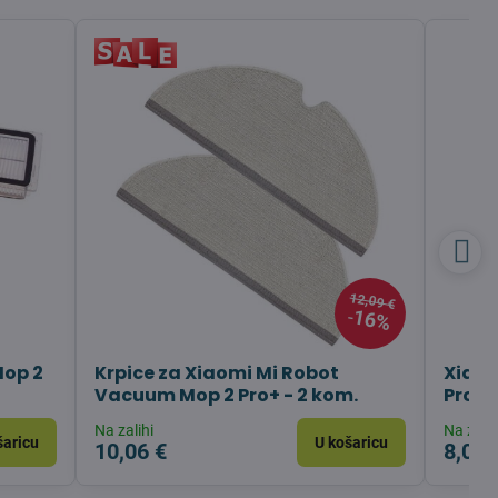
12,09 €
16%
Mop 2
Krpice za Xiaomi Mi Robot
Xiaom
Vacuum Mop 2 Pro+ - 2 kom.
Pro+ 
Na zalihi
Na zalih
šaricu
U košaricu
10,06 €
8,03 