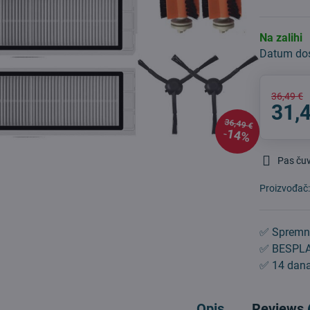
Na zalihi
Datum do
36,49 €
31,
36,49 €
14%
Pas ču
Proizvođač
✅ Spremn
✅ BESPLA
✅ 14 dana
Opis
Reviews