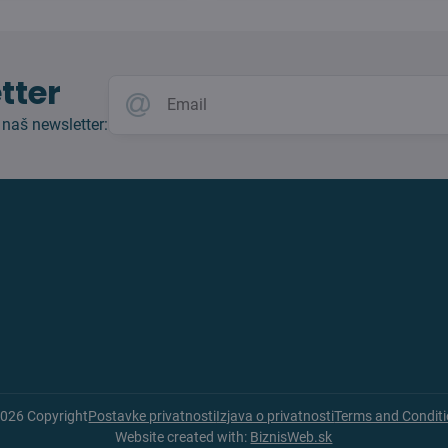
tter
 naš newsletter:
2026
Copyright
Postavke privatnosti
Izjava o privatnosti
Terms and Condit
Website created with:
BiznisWeb.sk