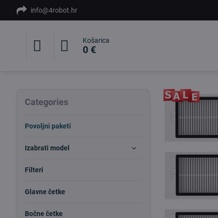
info@4robot.hr
Košarica
0 €
Categories
Povoljni paketi
Izabrati model
Filteri
Glavne četke
Bočne četke