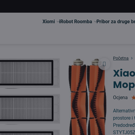
Xiomi
iRobot Roomba
Pribor za druge 
Početna
Xia
Mop 
Ocjena
Alternativ
prostore i
Predodređ
STYTJ0