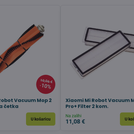
10,06 €
10%
 Robot Vacuum Mop 2
Xiaomi Mi Robot Vacuum 
a četka
Pro+ Filter 2 kom.
Na zalihi
U košaricu
U ko
11,08 €