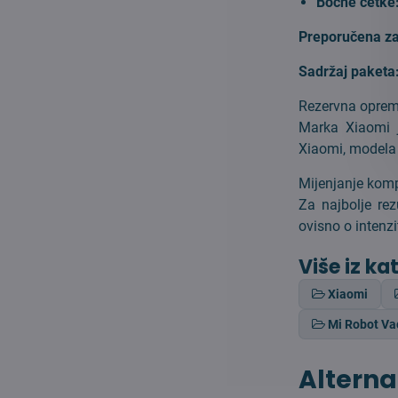
Bočne četke
Preporučena z
Sadržaj paketa
Rezervna oprema
Marka Xiaomi j
Xiaomi, modela 
Mijenjanje komp
Za najbolje rez
ovisno o intenzi
Više iz ka
Xiaomi
Mi Robot V
Alterna