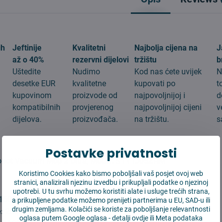
ih
Jeftinije
Kvalitetni
Najbolja cijena na
J
až o 40%
rezervni dijelovi
tržištu
b
Uštedite
Nudimo
Kod nas ćete uvijek
N
desetke EUR
kvalitetne
kupovati po
t
kupovinom
proizvode od
najpovoljnijoj i
d
g
kompatibilnih
provjerenog
najpovoljnijoj cijeni
v
dijelova.
proizvođača.
na tržištu.
s
:
Postavke privatnosti
obot Vacuum Mop 2 Ultra, Model: STYTJ05ZHM
Koristimo Cookies kako bismo poboljšali vaš posjet ovoj web
stranici, analizirali njezinu izvedbu i prikupljali podatke o njezinoj
upotrebi. U tu svrhu možemo koristiti alate i usluge trećih strana,
150*49*15 mm
a prikupljene podatke možemo prenijeti partnerima u EU, SAD-u ili
drugim zemljama. Kolačići se koriste za poboljšanje relevantnosti
e:
200*35*35 mm
oglasa putem Google oglasa -
detalji ovdje
ili Meta podataka