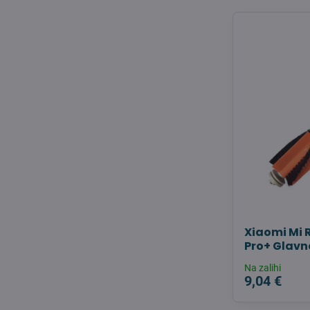
Xiaomi Mi
Pro+ Glavn
Na zalihi
9,04 €