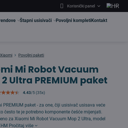
Korisnički panel
brendove
Štapni usisivači
Povoljni kompleti
Kontakt
Xiaomi
Povoljni paketi
omi Mi Robot Vacuum
2 Ultra PREMIUM paket
4.43
/
5
(
35
x)
ni PREMIUM paket - za one, čiji usisivač usisava veće
 to često te je potrebno komponente češće mijenjati.
eno za Xiaomi Mi Robot Vacuum Mop 2 Ultra, model
5ZHM
Pročitaj više