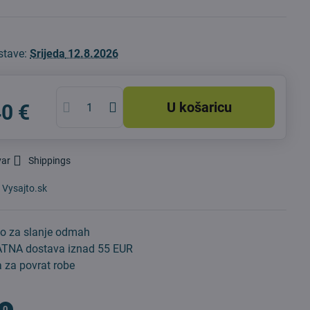
stave:
Srijeda
12.8.2026
U košaricu
40 €
var
Shippings
:
Vysajto.sk
o za slanje odmah
TNA dostava iznad 55 EUR
 za povrat robe
0