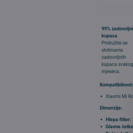
99% zadovoljn
kupaca
Pridružite se
stotinama
zadovoljnih
kupaca svako
mjeseca.
Kompatibilnost
Xiaomi Mi R
Dimenzije:
Hlepa filter:
Glavne četk