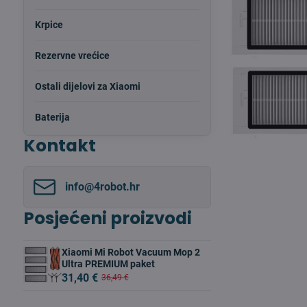
Krpice
Rezervne vrećice
Ostali dijelovi za Xiaomi
Baterija
Kontakt
info​@4robot​.hr
Posjećeni proizvodi
Xiaomi Mi Robot Vacuum Mop 2
Ultra PREMIUM paket
31,40 €
36,49 €