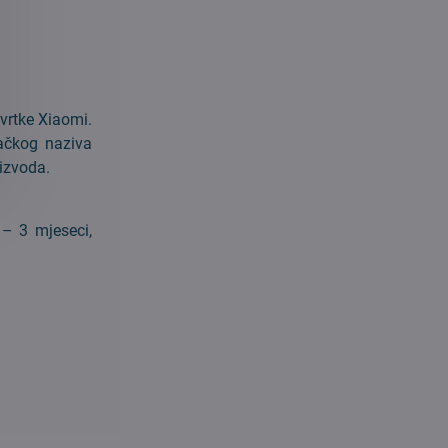
vrtke Xiaomi.
vačkog naziva
oizvoda.
 – 3 mjeseci,