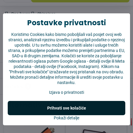
Pas čuvar
Shippings
Postavke privatnosti
Proizvođač:
Vysajto.sk
Koristimo Cookies kako bismo poboljšali vaš posjet ovoj web
stranici, analizirali njezinu izvedbu i prikupljali podatke o njezinoj
✅ Spremno za slanje odmah
upotrebi. U tu svrhu možemo koristiti alate i usluge trećih
✅ BESPLATNA dostava iznad 55 EUR
strana, a prikupljene podatke možemo prenijeti partnerima u EU,
✅ 14 dana za povrat robe
SAD-u ili drugim zemljama. Kolačići se koriste za poboljšanje
relevantnosti oglasa putem Google oglasa -
detalji ovdje
ili Meta
podataka -
detalji ovdje
(Facebook, Instagram). Klikom na
Opis
"Prihvati sve kolačiće" izražavate svoj pristanak na ovu obradu.
Možete pronaći detaljne informacije ili urediti svoje postavke u
nastavku.
Reviews
0
Izjava o privatnosti
Alternativni proizvodi
Prihvati sve kolačiće
Pokaži detalje