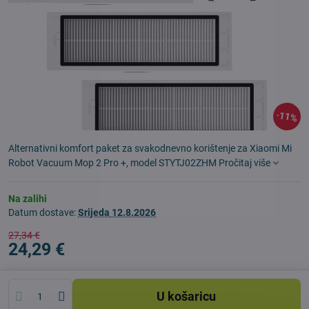
11%
Alternativni komfort paket za svakodnevno korištenje za Xiaomi Mi
Robot Vacuum Mop 2 Pro +, model STYTJ02ZHM
Pročitaj više
Na zalihi
Datum dostave:
Srijeda
12.8.2026
27,34 €
24,29 €
U košaricu