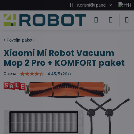
Korisnički panel
Povoljni paketi
Xiaomi Mi Robot Vacuum
Mop 2 Pro + KOMFORT paket
Ocjena
4.45
/
5
(
20
x)