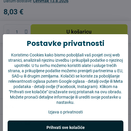
Datum dostave:
Četvrtak
13.8.2026
8,03 €
U košaricu
Postavke privatnosti
Pas čuvar
Shippings
Koristimo Cookies kako bismo poboljšali vaš posjet ovoj web
stranici, analizirali njezinu izvedbu i prikupljali podatke o njezinoj
Proizvođač:
Vysajto.sk
upotrebi. U tu svrhu možemo koristiti alate i usluge trećih
strana, a prikupljene podatke možemo prenijeti partnerima u EU,
SAD-u ili drugim zemljama. Kolačići se koriste za poboljšanje
✅ Spremno za slanje odmah
relevantnosti oglasa putem Google oglasa -
detalji ovdje
ili Meta
✅ BESPLATNA dostava iznad 55 EUR
podataka -
detalji ovdje
(Facebook, Instagram). Klikom na
✅ 14 dana za povrat robe
"Prihvati sve kolačiće" izražavate svoj pristanak na ovu obradu.
Možete pronaći detaljne informacije ili urediti svoje postavke u
nastavku.
Opis
Izjava o privatnosti
Reviews
0
Prihvati sve kolačiće