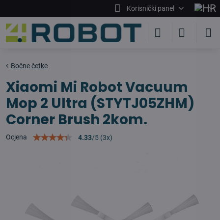
Korisnički panel
Bočne četke
Xiaomi Mi Robot Vacuum
Mop 2 Ultra (STYTJ05ZHM)
Corner Brush 2kom.
Ocjena
4.33
/
5
(
3
x)