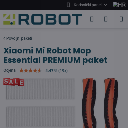
Korisnički panel
Povoljni paketi
Xiaomi Mi Robot Mop
Essential PREMIUM paket
Ocjena
4.47
/
5
(
19
x)