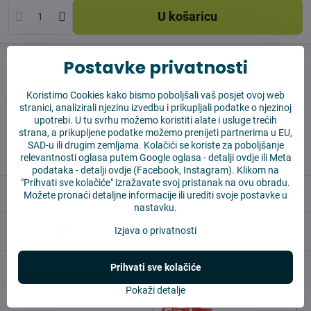
U košaricu
Postavke privatnosti
Pas čuvar
Shippings
Proizvođač:
Vysajto.sk
Koristimo Cookies kako bismo poboljšali vaš posjet ovoj web
stranici, analizirali njezinu izvedbu i prikupljali podatke o njezinoj
upotrebi. U tu svrhu možemo koristiti alate i usluge trećih
✅ Spremno za slanje odmah
strana, a prikupljene podatke možemo prenijeti partnerima u EU,
✅ BESPLATNA dostava iznad 55 EUR
SAD-u ili drugim zemljama. Kolačići se koriste za poboljšanje
✅ 14 dana za povrat robe
relevantnosti oglasa putem Google oglasa -
detalji ovdje
ili Meta
podataka -
detalji ovdje
(Facebook, Instagram). Klikom na
"Prihvati sve kolačiće" izražavate svoj pristanak na ovu obradu.
Opis
Možete pronaći detaljne informacije ili urediti svoje postavke u
nastavku.
Reviews
Izjava o privatnosti
0
Prihvati sve kolačiće
Alternativni proizvodi
Pokaži detalje