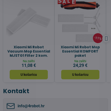
11%
Xiaomi Mi Robot
Xiaomi Mi Robot Mop
Vacuum Mop Essential
Essential KOMFORT
MJSTG1 Filter 2 kom.
paket
Na zalihi
Na zalihi
11,08 €
24,29 €
U košaricu
U košaricu
Kontakt
info​@4robot​.hr