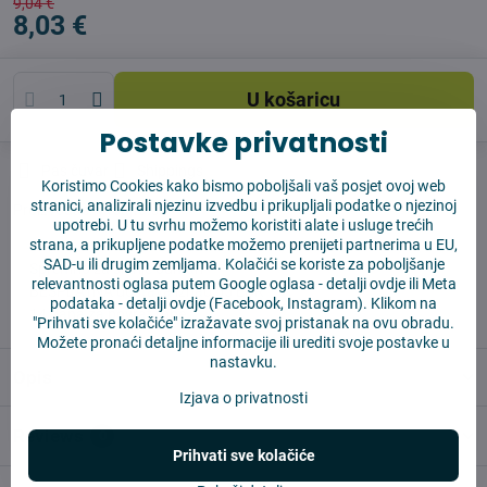
9,04 €
8,03 €
U košaricu
Postavke privatnosti
Pas čuvar
Shippings
Koristimo Cookies kako bismo poboljšali vaš posjet ovoj web
stranici, analizirali njezinu izvedbu i prikupljali podatke o njezinoj
Proizvođač:
Vysajto.sk
upotrebi. U tu svrhu možemo koristiti alate i usluge trećih
strana, a prikupljene podatke možemo prenijeti partnerima u EU,
SAD-u ili drugim zemljama. Kolačići se koriste za poboljšanje
✅ Spremno za slanje odmah
relevantnosti oglasa putem Google oglasa -
detalji ovdje
ili Meta
✅ BESPLATNA dostava iznad 55 EUR
podataka -
detalji ovdje
(Facebook, Instagram). Klikom na
✅ 14 dana za povrat robe
"Prihvati sve kolačiće" izražavate svoj pristanak na ovu obradu.
Možete pronaći detaljne informacije ili urediti svoje postavke u
nastavku.
Opis
Izjava o privatnosti
Reviews
0
Prihvati sve kolačiće