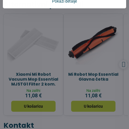
Pokaži detalje
Alternativni proizvodi
Xiaomi Mi Robot
Mi Robot Mop Essential
Vacuum Mop Essential
Glavna četka
MJSTG1 Filter 2 kom.
Na zalihi
Na zalihi
11,08 €
11,08 €
U košaricu
U košaricu
Kontakt