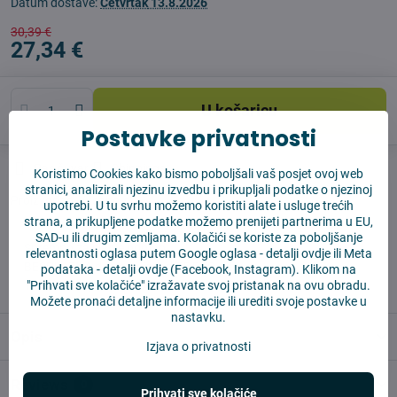
Datum dostave:
Četvrtak
13.8.2026
30,39 €
27,34 €
U košaricu
Postavke privatnosti
Pas čuvar
Shippings
Koristimo Cookies kako bismo poboljšali vaš posjet ovoj web
stranici, analizirali njezinu izvedbu i prikupljali podatke o njezinoj
Proizvođač:
Vysajto.sk
upotrebi. U tu svrhu možemo koristiti alate i usluge trećih
strana, a prikupljene podatke možemo prenijeti partnerima u EU,
SAD-u ili drugim zemljama. Kolačići se koriste za poboljšanje
✅ Spremno za slanje odmah
relevantnosti oglasa putem Google oglasa -
detalji ovdje
ili Meta
✅ BESPLATNA dostava iznad 55 EUR
podataka -
detalji ovdje
(Facebook, Instagram). Klikom na
✅ 14 dana za povrat robe
"Prihvati sve kolačiće" izražavate svoj pristanak na ovu obradu.
Možete pronaći detaljne informacije ili urediti svoje postavke u
nastavku.
Opis
Izjava o privatnosti
Reviews
0
Prihvati sve kolačiće