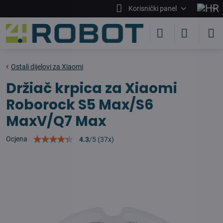
Korisnički panel
Ostali dijelovi za Xiaomi
Držiač krpica za Xiaomi
Roborock S5 Max/S6
MaxV/Q7 Max
Ocjena
4.3
/
5
(
37
x)