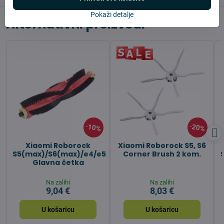
Pokaži detalje
Alternativni proizvodi
10%
20%
Xiaomi Roborock
Xiaomi Roborock S5, S6
S5(max)/S6(max)/e4/e5
Corner Brush 2 kom.
Glavna četka
Na zalihi
Na zalihi
9,04 €
8,03 €
U košaricu
U košaricu