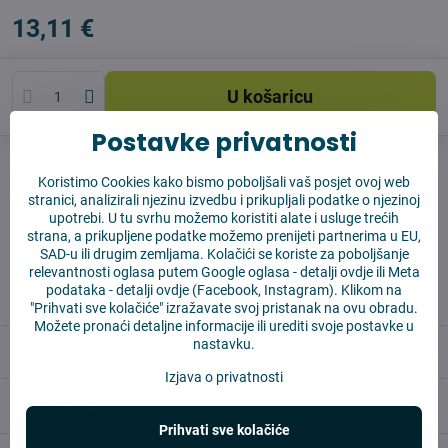
13,11 €
U košaricu
Postavke privatnosti
Pas čuvar
Shippings
Koristimo Cookies kako bismo poboljšali vaš posjet ovoj web
Proizvođač:
Vysajto.sk
stranici, analizirali njezinu izvedbu i prikupljali podatke o njezinoj
upotrebi. U tu svrhu možemo koristiti alate i usluge trećih
strana, a prikupljene podatke možemo prenijeti partnerima u EU,
✅ Spremno za slanje odmah
SAD-u ili drugim zemljama. Kolačići se koriste za poboljšanje
relevantnosti oglasa putem Google oglasa -
detalji ovdje
ili Meta
✅ BESPLATNA dostava iznad 55 EUR
podataka -
detalji ovdje
(Facebook, Instagram). Klikom na
✅ 14 dana za povrat robe
"Prihvati sve kolačiće" izražavate svoj pristanak na ovu obradu.
Možete pronaći detaljne informacije ili urediti svoje postavke u
nastavku.
Opis
Izjava o privatnosti
Reviews
0
Prihvati sve kolačiće