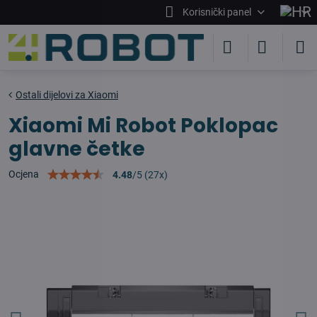
Korisnički panel
Ostali dijelovi za Xiaomi
Xiaomi Mi Robot Poklopac
glavne četke
Ocjena
4.48
/
5
(
27
x)