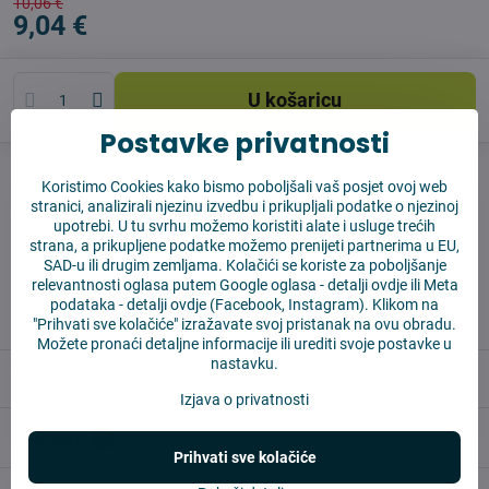
10,06 €
9,04 €
U košaricu
Postavke privatnosti
Pas čuvar
Shippings
Koristimo Cookies kako bismo poboljšali vaš posjet ovoj web
stranici, analizirali njezinu izvedbu i prikupljali podatke o njezinoj
Proizvođač:
Vysajto.sk
upotrebi. U tu svrhu možemo koristiti alate i usluge trećih
strana, a prikupljene podatke možemo prenijeti partnerima u EU,
SAD-u ili drugim zemljama. Kolačići se koriste za poboljšanje
✅ Spremno za slanje odmah
relevantnosti oglasa putem Google oglasa -
detalji ovdje
ili Meta
✅ BESPLATNA dostava iznad 55 EUR
podataka -
detalji ovdje
(Facebook, Instagram). Klikom na
✅ 14 dana za povrat robe
"Prihvati sve kolačiće" izražavate svoj pristanak na ovu obradu.
Možete pronaći detaljne informacije ili urediti svoje postavke u
nastavku.
Opis
Izjava o privatnosti
Reviews
0
Prihvati sve kolačiće