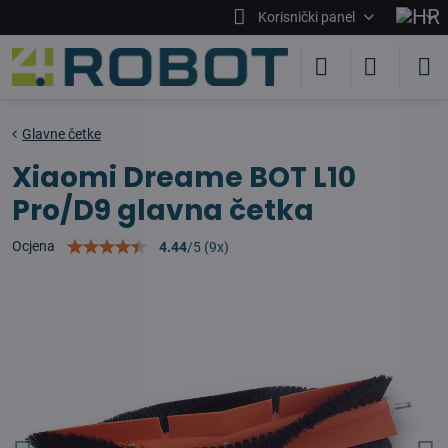
Korisnički panel
Glavne četke
Xiaomi Dreame BOT L10
Pro/D9 glavna četka
Ocjena
4.44
/
5
(
9
x)