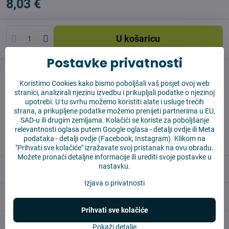
8,03 €
U košaricu
Postavke privatnosti
Pas čuvar
Shippings
Koristimo Cookies kako bismo poboljšali vaš posjet ovoj web
Proizvođač:
Vysajto.sk
stranici, analizirali njezinu izvedbu i prikupljali podatke o njezinoj
upotrebi. U tu svrhu možemo koristiti alate i usluge trećih
strana, a prikupljene podatke možemo prenijeti partnerima u EU,
✅ Spremno za slanje odmah
SAD-u ili drugim zemljama. Kolačići se koriste za poboljšanje
✅ BESPLATNA dostava iznad 55 EUR
relevantnosti oglasa putem Google oglasa -
detalji ovdje
ili Meta
podataka -
detalji ovdje
(Facebook, Instagram). Klikom na
✅ 14 dana za povrat robe
"Prihvati sve kolačiće" izražavate svoj pristanak na ovu obradu.
Možete pronaći detaljne informacije ili urediti svoje postavke u
nastavku.
Opis
Izjava o privatnosti
Reviews
0
Prihvati sve kolačiće
Alternativni proizvodi
Pokaži detalje