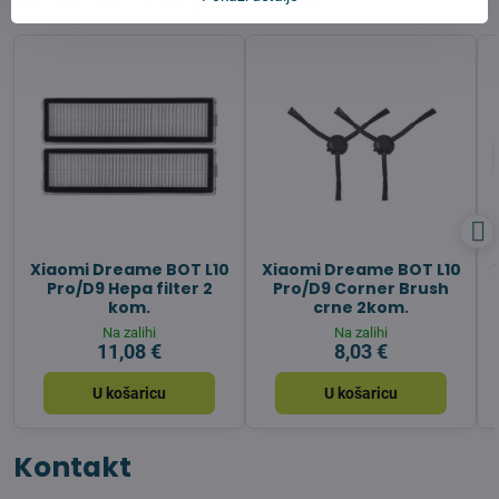
Xiaomi Dreame BOT L10
Xiaomi Dreame BOT L10
Pro/D9 Hepa filter 2
Pro/D9 Corner Brush
kom.
crne 2kom.
Na zalihi
Na zalihi
11,08 €
8,03 €
U košaricu
U košaricu
Kontakt