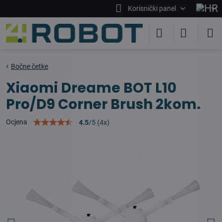
Korisnički panel
Bočne četke
Xiaomi Dreame BOT L10
Pro/D9 Corner Brush 2kom.
Ocjena
4.5
/
5
(
4
x)