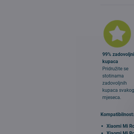
99% zadovoljn
kupaca
Pridružite se
stotinama
zadovoljnih
kupaca svako
mjeseca.
Kompatibilnost
Xiaomi Mi R
Xiaomi Mi R