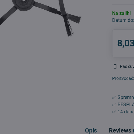
Na zalihi
Datum do
8,03
Pas ču
Proizvođač
✅ Spremn
✅ BESPLA
✅ 14 dana
Opis
Reviews