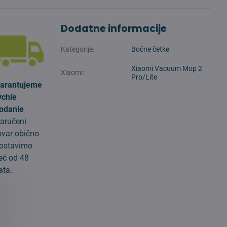
Dodatne informacije
Kategorije:
Bočne četke
Xiaomi Vacuum Mop 2
Xiaomi:
Pro/Lite
arantujeme
ýchle
odanie
aručeni
ovar obično
ostavimo
eć od 48
ata.