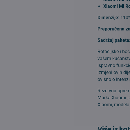
Xiaomi Mi R
Dimenzije
: 11
Preporučena z
Sadržaj paketa
Rotacijske i bo
vašem kućanstvu
ispravno funkci
izmjeni ovih di
ovisno o intenzi
Rezervna oprema
Marka Xiaomi je
Xiaomi, modela 
Više iz ka