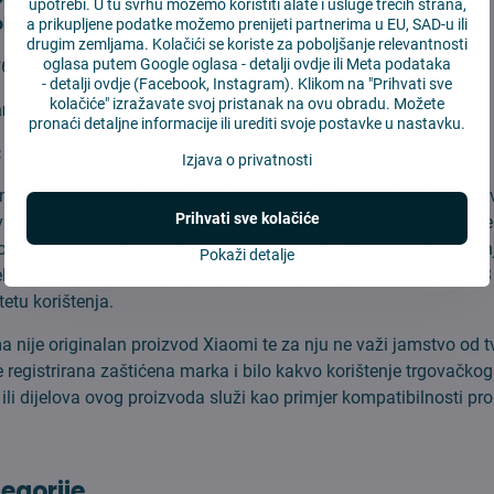
upotrebi. U tu svrhu možemo koristiti alate i usluge trećih strana,
obot Vacuum-Mop 2 Lite/MJSTL
a prikupljene podatke možemo prenijeti partnerima u EU, SAD-u ili
drugim zemljama. Kolačići se koriste za poboljšanje relevantnosti
oglasa putem Google oglasa -
detalji ovdje
ili Meta podataka
0*60 mm
-
detalji ovdje
(Facebook, Instagram). Klikom na "Prihvati sve
kolačiće" izražavate svoj pristanak na ovu obradu. Možete
amjena:
3 mesiace
pronaći detaljne informacije ili urediti svoje postavke u nastavku.
:
2 kom
Izjava o privatnosti
čne četke u robotskim usisivačima Xiaomi čiste preljavštine s po
Prihvati sve kolačiće
, s tepiha i svih vrsta podova. Također zahvačaju kosu, mrvice 
oniranje Vašeg robotskog usisivača je neizbježno posvetiti pažnj
Pokaži detalje
jelova. Proizvođač usisivača preporuča promjenu četki svaka 2-
tetu korištenja.
 nije originalan proizvod Xiaomi te za nju ne važi jamstvo od t
 registrirana zaštićena marka i bilo kakvo korištenje trgovačko
ili dijelova ovog proizvoda služi kao primjer kompatibilnosti pr
tegorije