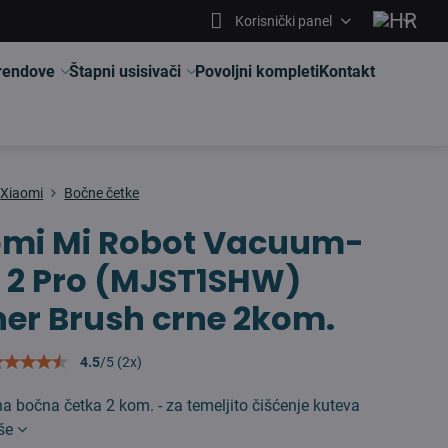
Korisnički panel
brendove
Štapni usisivači
Povoljni kompleti
Kontakt
Xiaomi
Bočne četke
omi Mi Robot Vacuum-
 2 Pro (MJST1SHW)
er Brush crne 2kom.
4.5
/
5
(
2
x)
na bočna četka 2 kom. - za temeljito čišćenje kuteva
iše