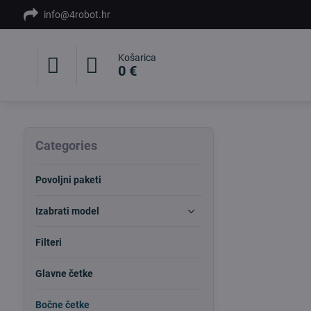
info@4robot.hr
Košarica
0 €
Categories
Povoljni paketi
Izabrati model
Filteri
Glavne četke
Bočne četke