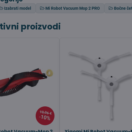
Izabrati model
Mi Robot Vacuum Mop 2 PRO
Bočne če
tivni proizvodi
10,06 €
10%
 Robot Vacuum-Mop 2
Xiaomi Mi Robot Vacuum-