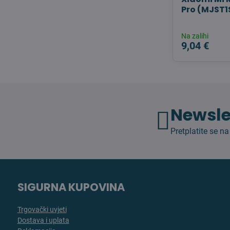
Pro (MJST
Na zalihi
9,04 €
Newsle
Pretplatite se na
SIGURNA KUPOVINA
Trgovački uvjeti
Dostava i uplata