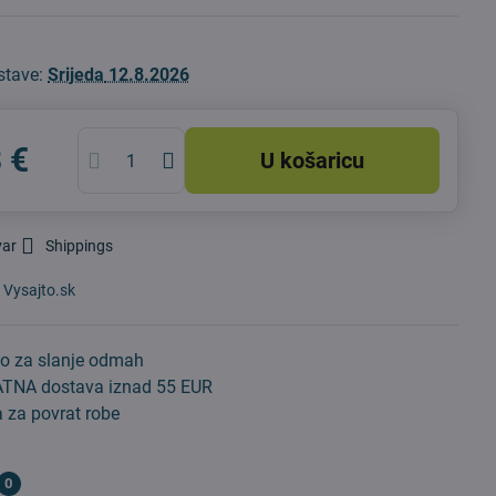
stave:
Srijeda
12.8.2026
 €
U košaricu
var
Shippings
:
Vysajto.sk
o za slanje odmah
TNA dostava iznad 55 EUR
 za povrat robe
0