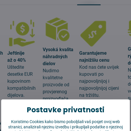
G
Vysoká kvalita
ih
Jeftinije
Garantujeme
r
náhradných
až o 40%
najnižšiu cenu
d
dielov
Uštedite
Kod nas ćete uvijek
N
Nudimo
desetke EUR
kupovati po
t
kvalitetne
kupovinom
najpovoljnijoj i
d
proizvode od
g
kompatibilnih
najpovoljnijoj cijeni
v
provjerenog
dijelova.
na tržištu.
s
proizvođača.
Postavke privatnosti
:
Koristimo Cookies kako bismo poboljšali vaš posjet ovoj web
obot Vacuum-Mop 2 Pro White (MJST1SHW)
stranici, analizirali njezinu izvedbu i prikupljali podatke o njezinoj
obot Vacuum-Mop 2 Pro Black (MJST1SHW)