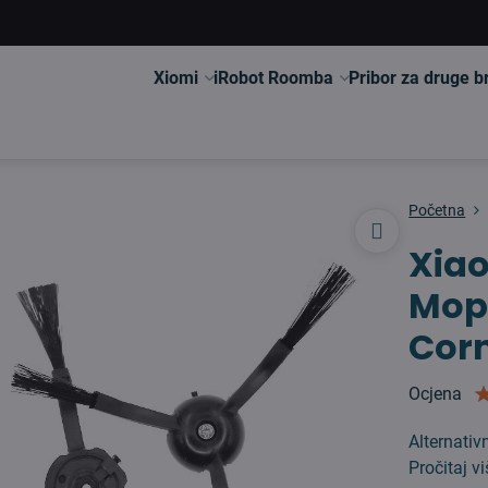
Xiomi
iRobot Roomba
Pribor za druge 
Početna
Xia
Mop
Corn
Ocjena
Alternativ
Pročitaj v