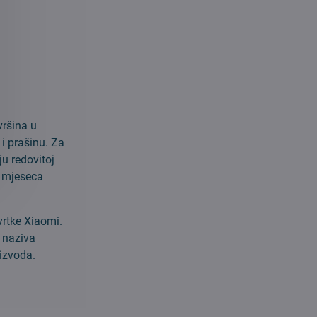
vršina u
i prašinu. Za
u redovitoj
3 mjeseca
vrtke Xiaomi.
g naziva
oizvoda.