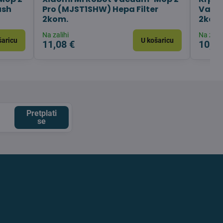
ush
Pro (MJST1SHW) Hepa Filter
Vacu
2kom.
2kom
Na zalihi
Na zalih
šaricu
U košaricu
11,08 €
10,06
Pretplati
se