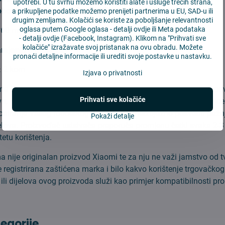
upotrebi. U tu svrhu možemo koristiti alate i usluge trećih strana,
obot Vacuum-Mop 2 Lite/MJSTL
a prikupljene podatke možemo prenijeti partnerima u EU, SAD-u ili
drugim zemljama. Kolačići se koriste za poboljšanje relevantnosti
oglasa putem Google oglasa -
detalji ovdje
ili Meta podataka
0*60 mm
-
detalji ovdje
(Facebook, Instagram). Klikom na "Prihvati sve
kolačiće" izražavate svoj pristanak na ovu obradu. Možete
amjena:
3 mesiace
pronaći detaljne informacije ili urediti svoje postavke u nastavku.
:
2 kom
Izjava o privatnosti
čne četke u robotskim usisivačima Xiaomi čiste preljavštine s po
Prihvati sve kolačiće
, s tepiha i svih vrsta podova. Također zahvačaju kosu, mrvice 
oniranje Vašeg robotskog usisivača je neizbježno posvetiti pažnj
Pokaži detalje
jelova. Proizvođač usisivača preporuča promjenu četki svaka 2-
tetu korištenja.
 nije originalan proizvod Xiaomi te za nju ne važi jamstvo od t
 registrirana zaštićena marka i bilo kakvo korištenje trgovačko
ili dijelova ovog proizvoda služi kao primjer kompatibilnosti pr
tegorije