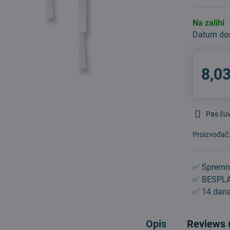
Na zalihi
Datum do
8,03
Pas ču
Proizvođač
✅ Spremn
✅ BESPLA
✅ 14 dana
Opis
Reviews