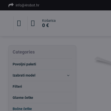
info@4robot.hr
Košarica
0 €
Categories
Povoljni paketi
Izabrati model
Filteri
Glavne četke
Bočne četke