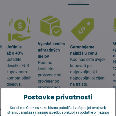
G
Vysoká kvalita
ih
Jeftinije
Garantujeme
r
náhradných
až o 40%
najnižšiu cenu
d
dielov
Uštedite
Kod nas ćete uvijek
N
Nudimo
desetke EUR
kupovati po
t
kvalitetne
kupovinom
najpovoljnijoj i
d
proizvode od
g
kompatibilnih
najpovoljnijoj cijeni
v
provjerenog
dijelova.
na tržištu.
s
proizvođača.
Postavke privatnosti
:
Koristimo Cookies kako bismo poboljšali vaš posjet ovoj web
obot Vacuum-Mop 2 Pro White (MJST1SHW)
stranici, analizirali njezinu izvedbu i prikupljali podatke o njezinoj
obot Vacuum-Mop 2 Pro Black (MJST1SHW)