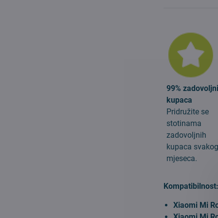
99% zadovoljn
kupaca
Pridružite se
stotinama
zadovoljnih
kupaca svako
mjeseca.
Kompatibilnost
Xiaomi Mi R
Xiaomi Mi R