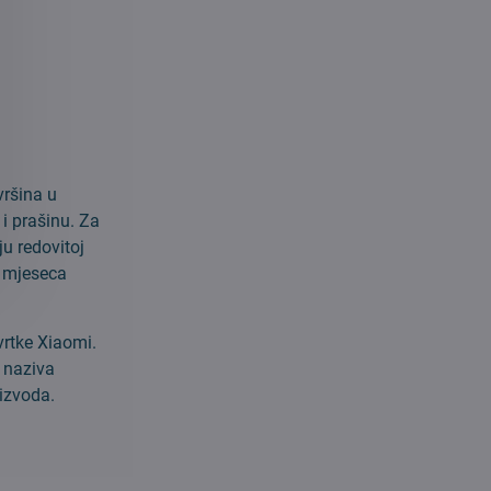
vršina u
i prašinu. Za
u redovitoj
3 mjeseca
vrtke Xiaomi.
g naziva
oizvoda.