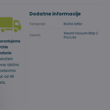
Dodatne informacije
Kategorije:
Bočne četke
Xiaomi Vacuum Mop 2
Xiaomi:
Pro/Lite
arantujeme
ýchle
odanie
aručeni
ovar obično
ostavimo
eć od 48
ata.