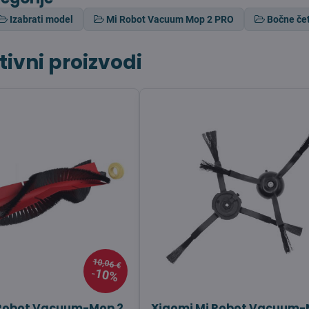
Izabrati model
Mi Robot Vacuum Mop 2 PRO
Bočne če
tivni proizvodi
10,06 €
10%
 Robot Vacuum-Mop 2
Xiaomi Mi Robot Vacuum-