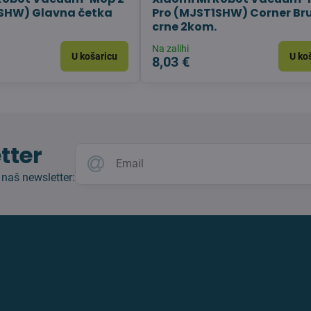
1SHW) Glavna četka
Pro (MJST1SHW) Corner Br
crne 2kom.
Na zalihi
U košaricu
U ko
8,03 €
tter
 naš newsletter: