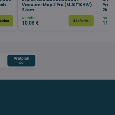
ush
Vacuum-Mop 2 Pro (MJST1SHW)
Pro (
2kom.
2kom
Na zalihi
Na zalih
šaricu
U košaricu
10,06 €
11,08
Pretplati
se