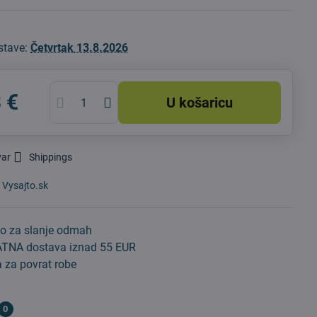
stave:
Četvrtak
13.8.2026
 €
U košaricu
var
Shippings
:
Vysajto.sk
o za slanje odmah
TNA dostava iznad 55 EUR
 za povrat robe
0