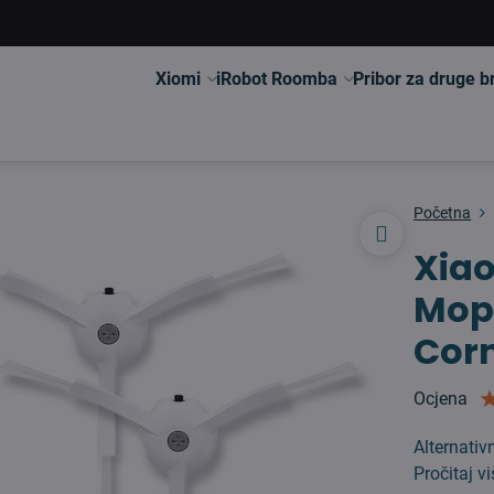
Xiomi
iRobot Roomba
Pribor za druge 
Početna
Xia
Mop
Corn
Ocjena
Alternativ
Pročitaj v