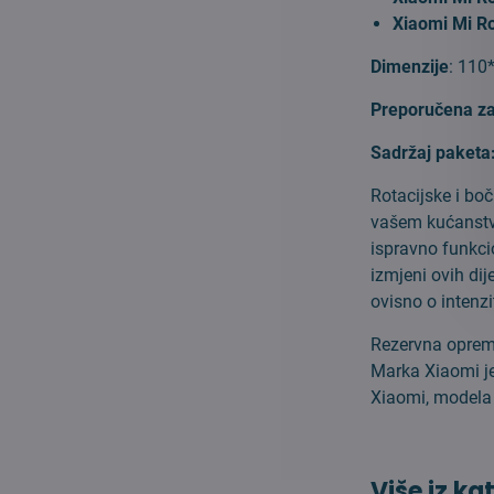
Xiaomi Mi R
Dimenzije
: 11
Preporučena z
Sadržaj paketa
Rotacijske i bo
vašem kućanstvu
ispravno funkci
izmjeni ovih di
ovisno o intenzi
Rezervna oprema
Marka Xiaomi je
Xiaomi, modela 
Više iz ka