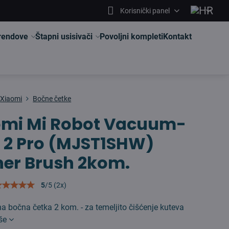
Korisnički panel
brendove
Štapni usisivači
Povoljni kompleti
Kontakt
Xiaomi
Bočne četke
omi Mi Robot Vacuum-
 2 Pro (MJST1SHW)
er Brush 2kom.
5
/
5
(
2
x)
na bočna četka 2 kom. - za temeljito čišćenje kuteva
iše