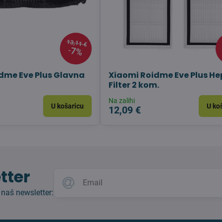
13,11 €
7%
dme Eve Plus Glavna
Xiaomi Roidme Eve Plus H
Filter 2 kom.
Na zalihi
U košaricu
U ko
12,09 €
tter
 naš newsletter: