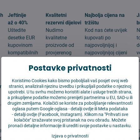
ih
Jeftinije
Kvalitetni
Najbolja cijena na
J
až o 40%
rezervni dijelovi
tržištu
b
Uštedite
Nudimo
Kod nas ćete uvijek
N
desetke EUR
kvalitetne
kupovati po
t
kupovinom
proizvode od
najpovoljnijoj i
d
g
kompatibilnih
provjerenog
najpovoljnijoj cijeni
v
dijelova.
proizvođača.
na tržištu.
s
Postavke privatnosti
:
Koristimo Cookies kako bismo poboljšali vaš posjet ovoj web
me Eve Plus
stranici, analizirali njezinu izvedbu i prikupljali podatke o njezinoj
upotrebi. U tu svrhu možemo koristiti alate i usluge trećih strana,
a prikupljene podatke možemo prenijeti partnerima u EU, SAD-u ili
drugim zemljama. Kolačići se koriste za poboljšanje relevantnosti
*180 mm
oglasa putem Google oglasa -
detalji ovdje
ili Meta podataka
-
detalji ovdje
(Facebook, Instagram). Klikom na "Prihvati sve
:
3 kom
kolačiće" izražavate svoj pristanak na ovu obradu. Možete
pronaći detaljne informacije ili urediti svoje postavke u nastavku.
 za robotske usisivače Xiaomi mogu odfiltrirati više od 99,9 % pr
Izjava o privatnosti
usisivač. To pomaže održavati ispravnu funkciju usisivača i spri