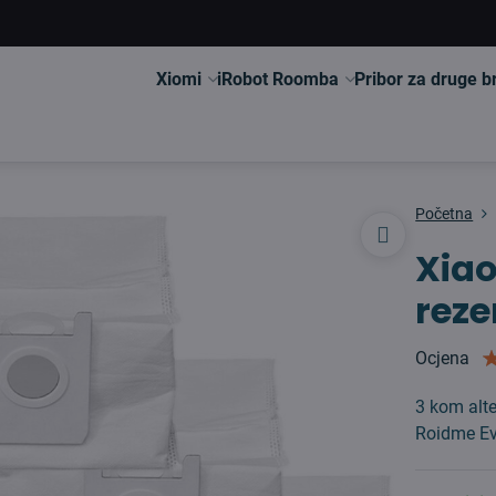
Xiomi
iRobot Roomba
Pribor za druge 
Početna
Xiao
reze
Ocjena
3 kom alte
Roidme E