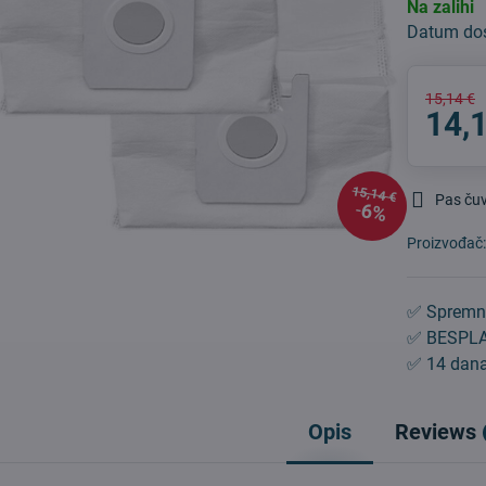
Na zalihi
Datum do
15,14 €
14,
15,14 €
Pas ču
6%
Proizvođač
✅ Spremn
✅ BESPLA
✅ 14 dana
Opis
Reviews