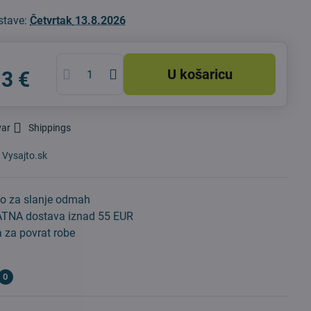
stave:
Četvrtak
13.8.2026
U košaricu
13 €
var
Shippings
:
Vysajto.sk
o za slanje odmah
TNA dostava iznad 55 EUR
 za povrat robe
0