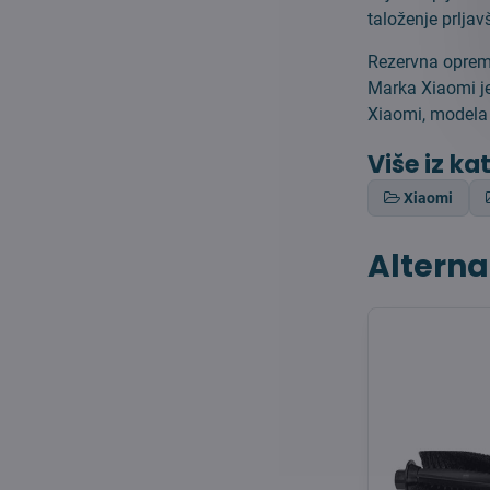
taloženje prljav
Rezervna oprema
Marka Xiaomi je
Xiaomi, modela 
Više iz ka
Xiaomi
Alterna