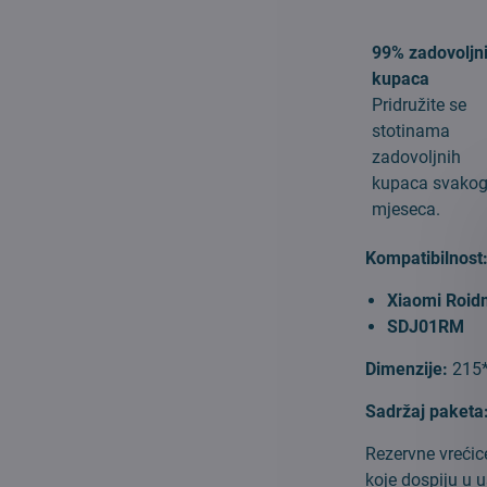
99% zadovoljn
kupaca
Pridružite se
stotinama
zadovoljnih
kupaca svako
mjeseca.
Kompatibilnost
Xiaomi Roid
SDJ01RM
Dimenzije:
215
Sadržaj paketa
Rezervne vrećice
koje dospiju u 