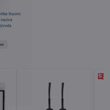
vrtke Xiaomi.
g naziva
oizvoda.
ice