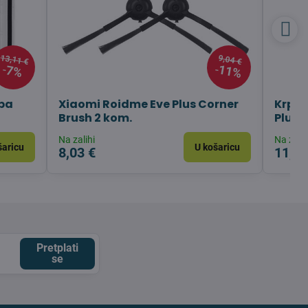
13,11 €
9,04 €
11%
7%
epa
Xiaomi Roidme Eve Plus Corner
Krpic
Brush 2 kom.
Plus -
Na zalihi
Na zalih
šaricu
U košaricu
8,03 €
11,08
Pretplati
se