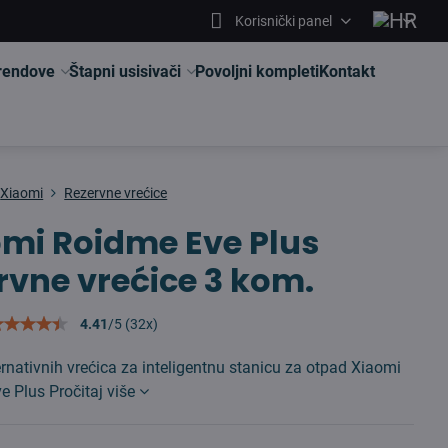
Korisnički panel
brendove
Štapni usisivači
Povoljni kompleti
Kontakt
Xiaomi
Rezervne vrećice
mi Roidme Eve Plus
rvne vrećice 3 kom.
4.41
/
5
(
32
x)
rnativnih vrećica za inteligentnu stanicu za otpad Xiaomi
ve Plus
Pročitaj više