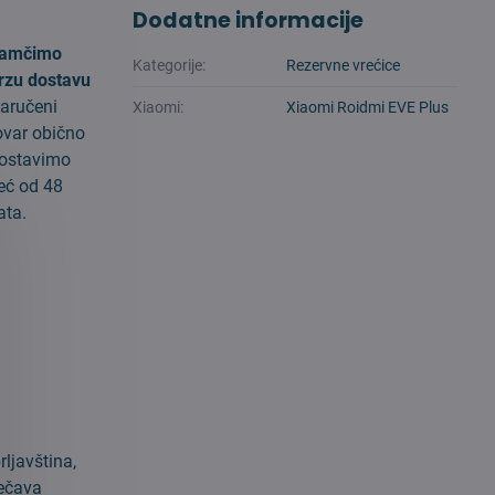
Dodatne informacije
amčimo
Kategorije:
Rezervne vrećice
rzu dostavu
aručeni
Xiaomi:
Xiaomi Roidmi EVE Plus
ovar obično
ostavimo
eć od 48
ata.
ljavština,
ječava